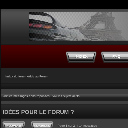
Index du forum
‹
Aide au Forum
Voir les messages sans réponses
|
Voir les sujets actifs
IDÉES POUR LE FORUM ?
Page
1
sur
2
[ 14 messages ]