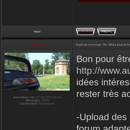
Haut
vmax330
Sujet du message:
Re: Idées pour le f
Bon pour êtr
http://www.a
idées intéres
rester très a
Inscription:
Mer 17 Juil 2013 21:44
Messages:
5565
Localisation:
Guyancourt
-Upload des 
forum adapte