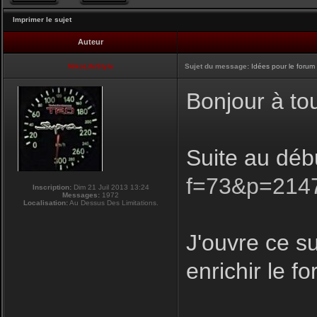
Imprimer le sujet
Auteur
NikoLifeStyle
Sujet du message:
Idées pour le forum
Bonjour à to
Suite au déb
f=73&p=214
Inscription:
Dim 21 Juil 2013 13:24
Messages:
1972
Localisation:
Au Dessus Des Limitations.
J'ouvre ce su
enrichir le f