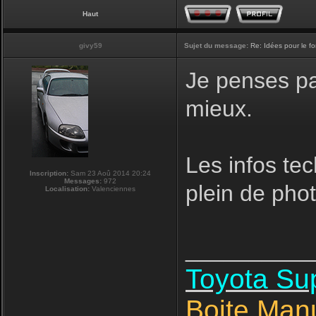
Haut
givy59
Sujet du message:
Re: Idées pour le f
Je penses pas
mieux.
Les infos tec
Inscription:
Sam 23 Aoû 2014 20:24
Messages:
972
plein de phot
Localisation:
Valenciennes
__________
Toyota S
Boite Man