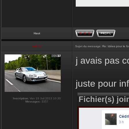
Haut
touti-17
Sujet du message:
Re: Idées pour le f
j avais pas 
juste pour i
Fichier(s) join
Inscription:
Ven 19 Juil 2013 10:30
Messages:
3357