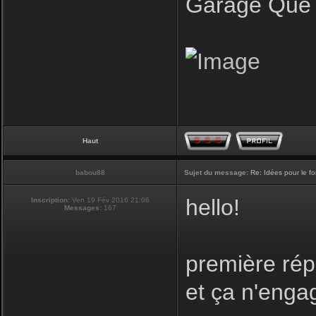
Garage Que 
Haut
babou88
Sujet du message:
Re: Idées pour le f
hello!
Inscription:
Ven 19 Fév 2016 21:06
Messages:
167
première rép
et ça n'enga