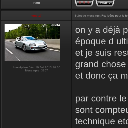
Haut
touti-17
Sujet du message:
Re: Idées pour le f
on y a déjà 
époque d ulti
et je suis re
grand chose a
Inscription:
Ven 19 Juil 2013 10:30
Messages:
3357
et donc ça m
par contre le
sont compteu
technique et