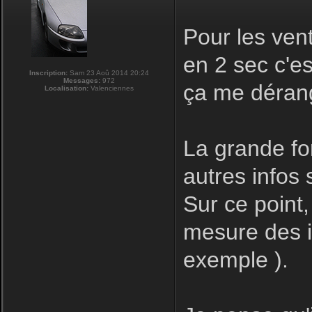
Pour les ven
en 2 sec c'e
Inscription:
Sam 23 Aoû 2014 20:24
Messages:
972
ça me déran
Localisation:
Valenciennes
La grande for
autres infos s
Sur ce point,
mesure des in
exemple ).