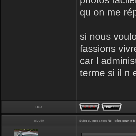
photos facil
qu on me rép
si nous voulo
fassions vivr
car l adminis
terme si il n 
Haut
givy59
Sujet du message:
Re: Idées pour le f