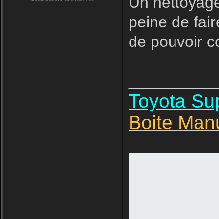
Un nettoyage
peine de fair
de pouvoir 
__________
Toyota S
Boite Man