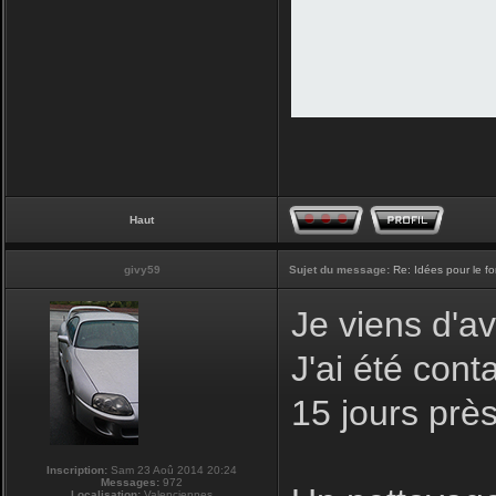
Haut
givy59
Sujet du message:
Re: Idées pour le f
Je viens d'av
J'ai été con
15 jours prè
Inscription:
Sam 23 Aoû 2014 20:24
Messages:
972
Localisation:
Valenciennes