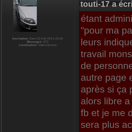
touti-17 a écri
étant admini
"pour ma pa
Inscription:
Sam 23 Aoû 2014 20:24
leurs indiqu
Messages:
972
Localisation:
Valenciennes
travail mons
de personnes
autre page e
après si ça
alors libre 
fb et je me 
sera plus act