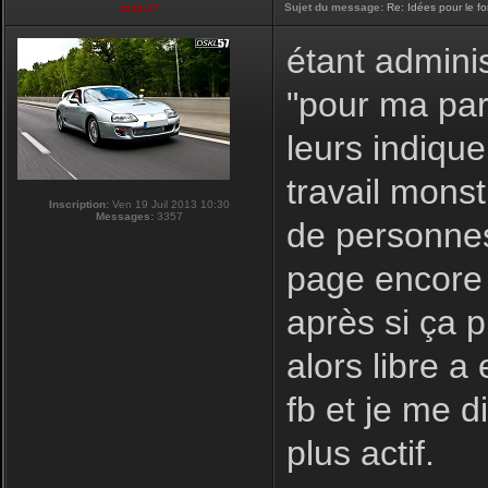
touti-17
Sujet du message:
Re: Idées pour le f
étant adminis
"pour ma par
leurs indique
travail monst
Inscription:
Ven 19 Juil 2013 10:30
Messages:
3357
de personnes
page encore 
après si ça 
alors libre a
fb et je me d
plus actif.