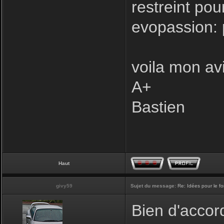
restreint pou
evopassion: 
voila mon avi
A+
Bastien
Haut
givy59
Sujet du message:
Re: Idées pour le f
Bien d'accord