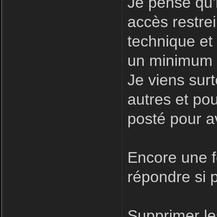
Je pense qu'i
accès restre
technique et
un minimum d
Je viens surt
autres et pour
posté pour a
Encore une fo
répondre si p
Supprimer le