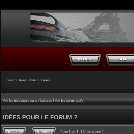
Index du forum
‹
Aide au Forum
Voir les messages sans réponses
|
Voir les sujets actifs
IDÉES POUR LE FORUM ?
Page
2
sur
2
[ 14 messages ]