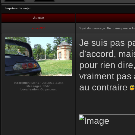
Imprimer le sujet
Auteur
vmax330
Sujet du message:
Re: Idées pour le f
Je suis pas pa
d'accord, mai
pour rien dire
vraiment pas 
Inscription:
Mer 17 Juil 2013 21:44
au contraire
Messages:
5565
Localisation:
Guyancourt
__________