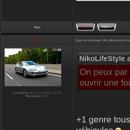
Haut
touti-17
Sujet du message:
Re: Idées pour le f
NikoLifeStyle a
On peux par c
ouvrir une f
Inscription:
Ven 19 Juil 2013 10:30
Messages:
3357
+1 genre tous