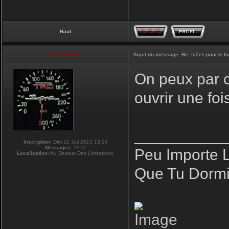
Haut
NikoLifeStyle
Sujet du message:
Re: Idées pour le f
On peux par co
ouvrir une fo
__________
Inscription:
Dim 21 Juil 2013 13:24
Messages:
1972
Peu Importe 
Localisation:
Au Dessus Des Limitations.
Que Tu Dormi