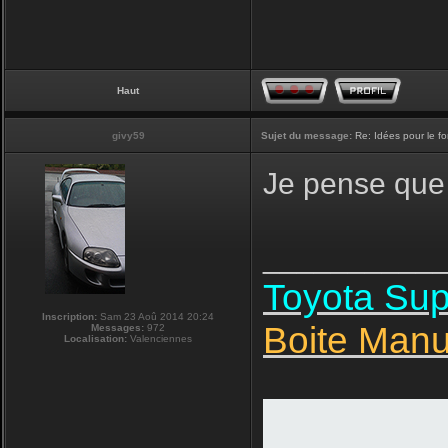
Haut
givy59
Sujet du message:
Re: Idées pour le f
Je pense que 
__________
Toyota Su
Inscription:
Sam 23 Aoû 2014 20:24
Boite Manu
Messages:
972
Localisation:
Valenciennes