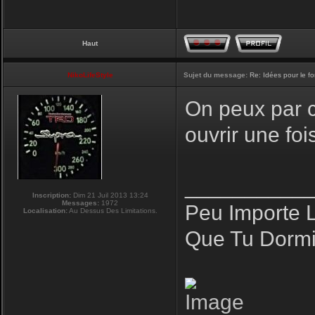
Haut
NikoLifeStyle
Sujet du message:
Re: Idées pour le f
On peux par co
ouvrir une fo
__________
Inscription:
Dim 21 Juil 2013 13:24
Messages:
1972
Peu Importe 
Localisation:
Au Dessus Des Limitations.
Que Tu Dormi