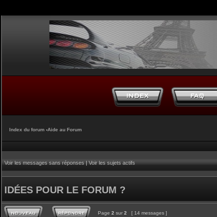
Index du forum
‹
Aide au Forum
Voir les messages sans réponses
|
Voir les sujets actifs
IDÉES POUR LE FORUM ?
Page
2
sur
2
[ 14 messages ]