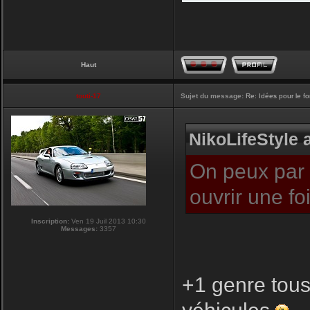
Haut
touti-17
Sujet du message:
Re: Idées pour le f
NikoLifeStyle a
On peux par c
ouvrir une f
Inscription:
Ven 19 Juil 2013 10:30
Messages:
3357
+1 genre tous