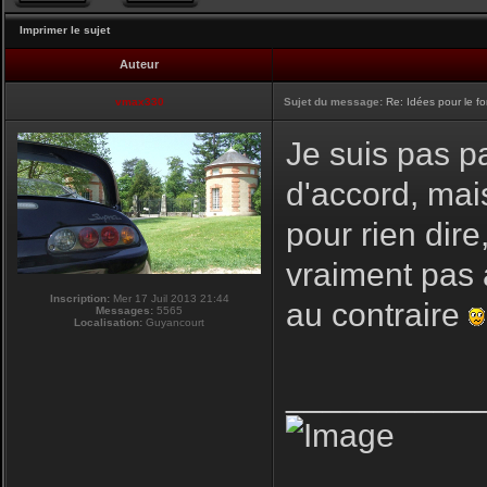
Imprimer le sujet
Auteur
vmax330
Sujet du message:
Re: Idées pour le f
Je suis pas pa
d'accord, mai
pour rien dire
vraiment pas 
Inscription:
Mer 17 Juil 2013 21:44
au contraire
Messages:
5565
Localisation:
Guyancourt
__________