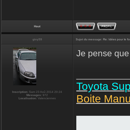
Haut
givy59
Sujet du message:
Re: Idées pour le f
Je pense que 
__________
Toyota Su
Inscription:
Sam 23 Aoû 2014 20:24
Boite Manu
Messages:
972
Localisation:
Valenciennes