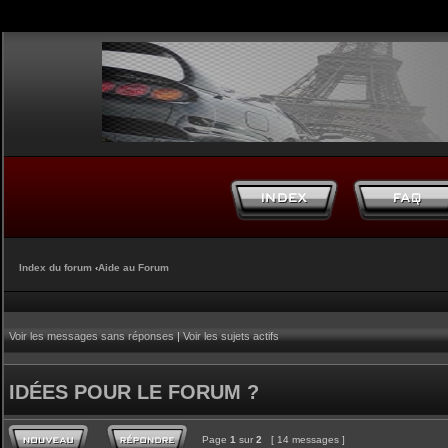
Index du forum
‹
Aide au Forum
Voir les messages sans réponses
|
Voir les sujets actifs
IDÉES POUR LE FORUM ?
Page
1
sur
2
[ 14 messages ]