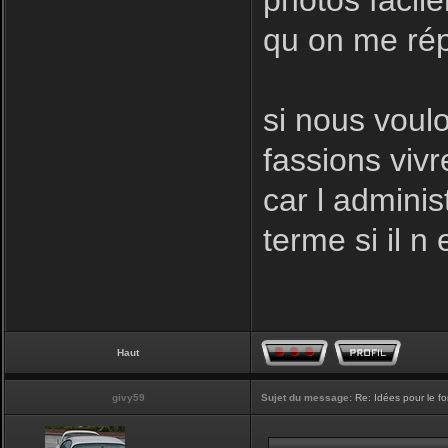
photos facil
qu on me rép
si nous voulo
fassions vivr
car l adminis
terme si il n 
Haut
givy59
Sujet du message:
Re: Idées pour le f