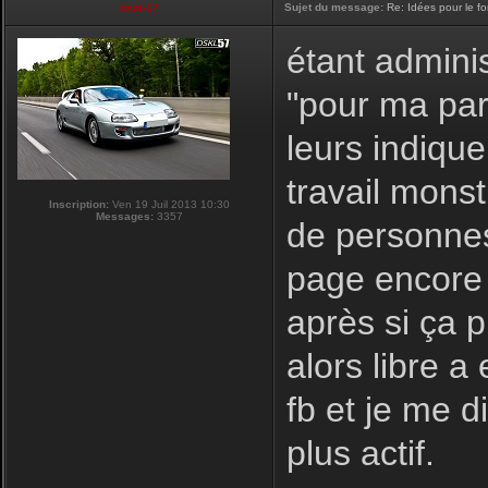
touti-17
Sujet du message:
Re: Idées pour le f
étant adminis
"pour ma par
leurs indique
travail monst
Inscription:
Ven 19 Juil 2013 10:30
Messages:
3357
de personnes
page encore 
après si ça 
alors libre a
fb et je me d
plus actif.