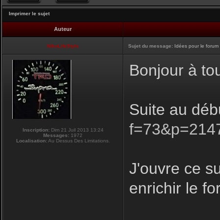
Imprimer le sujet
Auteur
NikoLifeStyle
Sujet du message:
Idées pour le forum
Bonjour à to
Suite au déb
f=73&p=214
Inscription:
Dim 21 Juil 2013 13:24
Messages:
1972
Localisation:
Au Dessus Des Limitations.
J'ouvre ce su
enrichir le f