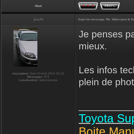
Haut
givy59
Sujet du message:
Re: Idées pour le f
Je penses pas
mieux.
Les infos tec
Inscription:
Sam 23 Aoû 2014 20:24
Messages:
972
plein de phot
Localisation:
Valenciennes
__________
Toyota S
Boite Man