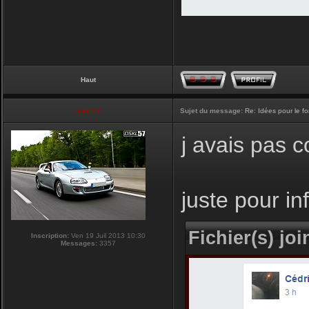
Haut
touti-17
Sujet du message:
Re: Idées pour le f
j avais pas 
juste pour i
Fichier(s) join
Inscription:
Ven 19 Juil 2013 10:30
Messages:
3357