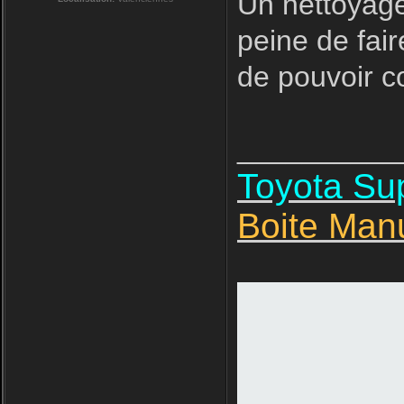
Un nettoyage
peine de fair
de pouvoir 
__________
Toyota S
Boite Man