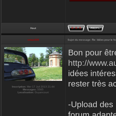
Haut
vmax330
Sujet du message:
Re: Idées pour le f
Bon pour êtr
http://www.a
idées intéres
rester très a
Inscription:
Mer 17 Juil 2013 21:44
Messages:
5565
Localisation:
Guyancourt
-Upload des 
forum adapte