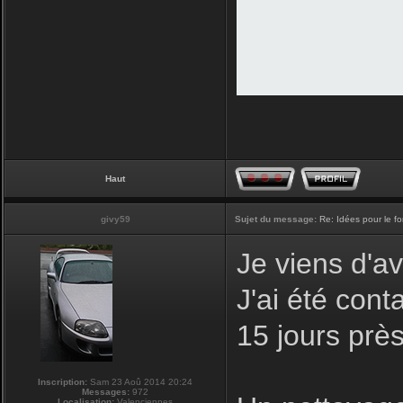
Haut
givy59
Sujet du message:
Re: Idées pour le f
Je viens d'av
J'ai été con
15 jours prè
Inscription:
Sam 23 Aoû 2014 20:24
Messages:
972
Localisation:
Valenciennes