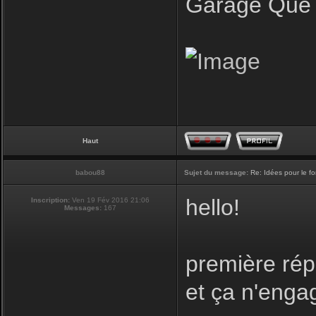
Garage Que 
Haut
babou88
Sujet du message:
Re: Idées pour le f
hello!
Inscription:
Ven 19 Fév 2016 21:06
Messages:
167
première rép
et ça n'enga