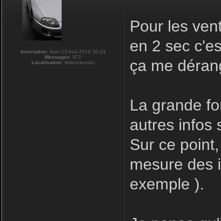
Pour les ven
en 2 sec c'e
Inscription:
Sam 23 Aoû 2014 20:24
Messages:
972
ça me déran
Localisation:
Valenciennes
La grande for
autres infos s
Sur ce point,
mesure des in
exemple ).