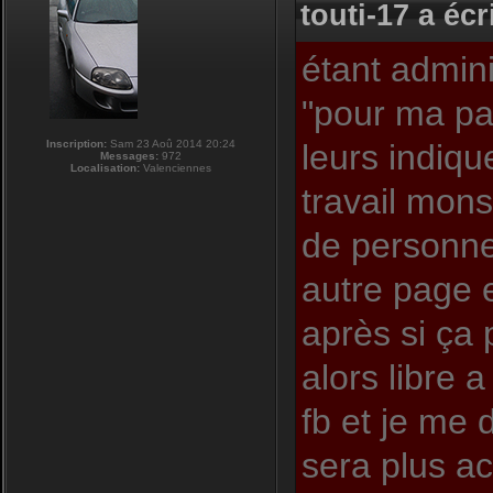
touti-17 a écri
étant admini
"pour ma pa
Inscription:
Sam 23 Aoû 2014 20:24
leurs indiqu
Messages:
972
Localisation:
Valenciennes
travail mons
de personnes
autre page e
après si ça
alors libre 
fb et je me 
sera plus act