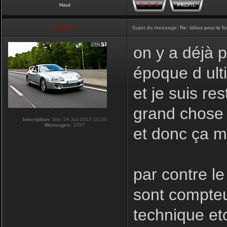
Haut
touti-17
Sujet du message:
Re: Idées pour le f
on y a déjà 
époque d ulti
et je suis re
grand chose a
Inscription:
Ven 19 Juil 2013 10:30
Messages:
3357
et donc ça m
par contre le
sont compteu
technique et