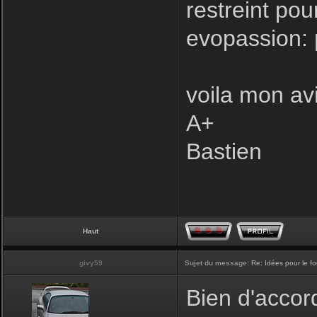
restreint pou
evopassion: 
voila mon avi
A+
Bastien
Haut
givy59
Sujet du message:
Re: Idées pour le f
Bien d'accord