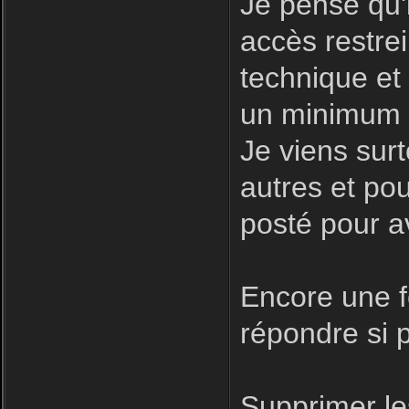
Je pense qu'i
accès restre
technique et
un minimum d
Je viens surt
autres et pour
posté pour a
Encore une fo
répondre si p
Supprimer le