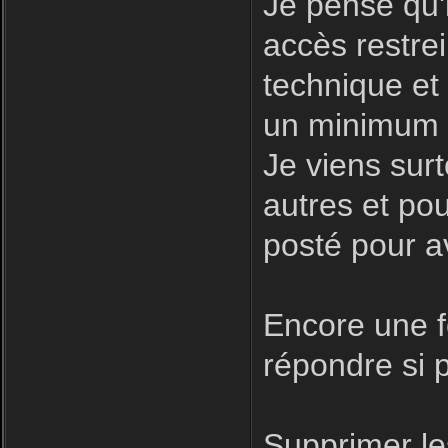
Je pense qu'i
accès restre
technique et
un minimum d
Je viens surt
autres et pour
posté pour a
Encore une fo
répondre si p
Supprimer le