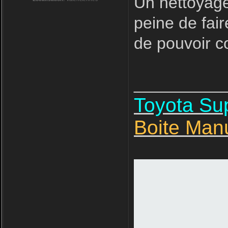
Un nettoyage
peine de fair
de pouvoir 
__________
Toyota S
Boite Man