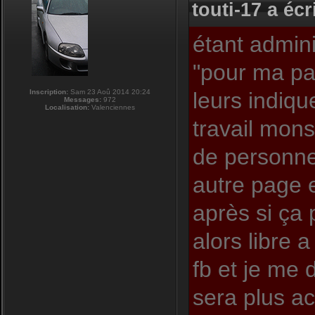
touti-17 a écri
étant admini
"pour ma pa
Inscription:
Sam 23 Aoû 2014 20:24
leurs indiqu
Messages:
972
Localisation:
Valenciennes
travail mons
de personnes
autre page e
après si ça
alors libre 
fb et je me 
sera plus act