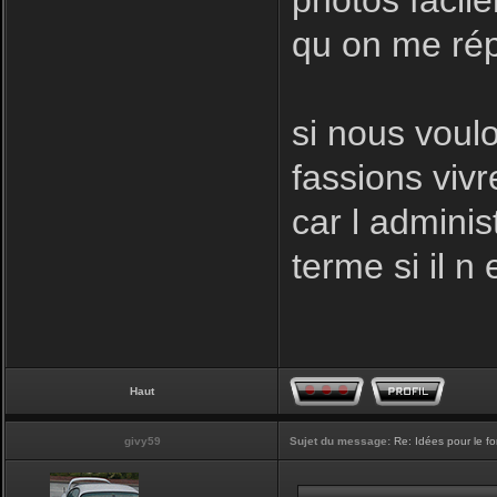
photos facil
qu on me rép
si nous voulo
fassions vivr
car l adminis
terme si il n 
Haut
givy59
Sujet du message:
Re: Idées pour le f