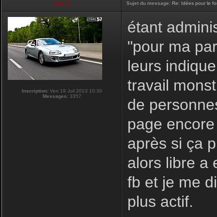
touti-17
Sujet du message:
Re: Idées pour le f
étant adminis
"pour ma par
leurs indique
travail monst
Inscription:
Ven 19 Juil 2013 10:30
Messages:
3357
de personnes
page encore 
après si ça 
alors libre a
fb et je me d
plus actif.