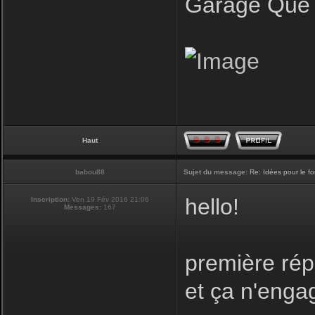
Garage Que 
Haut
babou88
Sujet du message:
Re: Idées pour le f
hello!
Inscription:
Ven 19 Fév 2016 21:06
Messages:
167
première rép
et ça n'enga