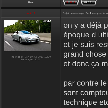
Haut
touti-17
Sujet du message:
Re: Idées pour le f
on y a déjà 
époque d ulti
et je suis re
grand chose a
Inscription:
Ven 19 Juil 2013 10:30
Messages:
3357
et donc ça m
par contre le
sont compteu
technique et