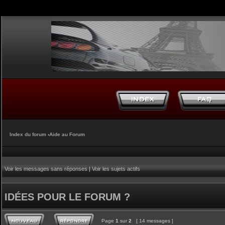
Index du forum
‹
Aide au Forum
Voir les messages sans réponses
|
Voir les sujets actifs
IDÉES POUR LE FORUM ?
Page
1
sur
2
[ 14 messages ]