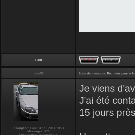
Haut
givy59
Sujet du message:
Re: Idées pour le f
Je viens d'av
J'ai été con
15 jours prè
Inscription:
Sam 23 Aoû 2014 20:24
Messages:
972
Localisation:
Valenciennes