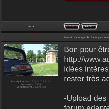
Haut
vmax330
Sujet du message:
Re: Idées pour le f
Bon pour êtr
http://www.a
idées intéres
rester très a
Inscription:
Mer 17 Juil 2013 21:44
Messages:
5565
Localisation:
Guyancourt
-Upload des 
forum adapte