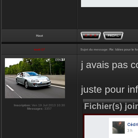
Haut
touti-17
Sujet du message:
Re: Idées pour le f
j avais pas 
juste pour i
Fichier(s) join
Inscription:
Ven 19 Juil 2013 10:30
Messages:
3357