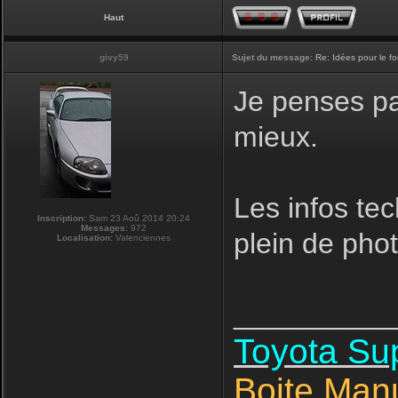
Haut
givy59
Sujet du message:
Re: Idées pour le f
Je penses pas
mieux.
Les infos tec
Inscription:
Sam 23 Aoû 2014 20:24
Messages:
972
plein de phot
Localisation:
Valenciennes
__________
Toyota S
Boite Man