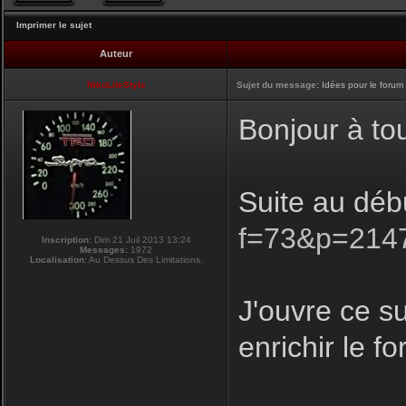
Imprimer le sujet
Auteur
NikoLifeStyle
Sujet du message:
Idées pour le forum
Bonjour à to
Suite au déb
f=73&p=214
Inscription:
Dim 21 Juil 2013 13:24
Messages:
1972
Localisation:
Au Dessus Des Limitations.
J'ouvre ce su
enrichir le f