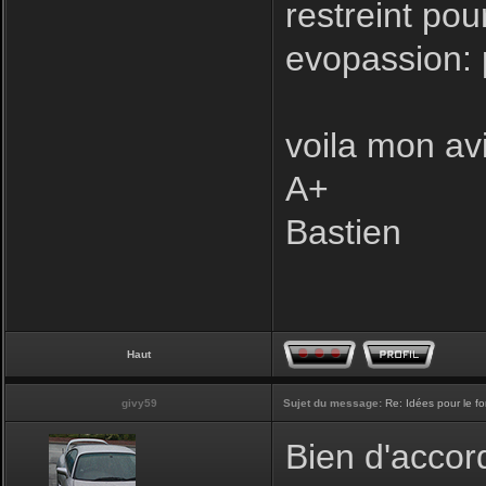
restreint pou
evopassion: 
voila mon avi
A+
Bastien
Haut
givy59
Sujet du message:
Re: Idées pour le f
Bien d'accord