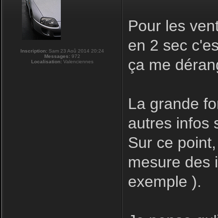
Pour les ven
en 2 sec c'e
Inscription:
Sam 23 Aoû 2014 20:24
Messages:
972
ça me déran
Localisation:
Valenciennes
La grande for
autres infos s
Sur ce point,
mesure des in
exemple ).