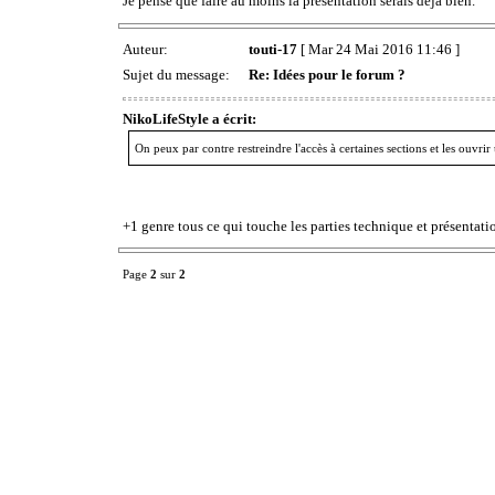
Je pense que faire au moins la présentation serais déjà bien.
Auteur:
touti-17
[ Mar 24 Mai 2016 11:46 ]
Sujet du message:
Re: Idées pour le forum ?
NikoLifeStyle a écrit:
On peux par contre restreindre l'accès à certaines sections et les ouvr
+1 genre tous ce qui touche les parties technique et présentat
Page
2
sur
2