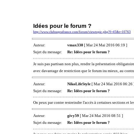
Idées pour le forum ?
http://www.clubsuprafrance.com/forum/viewtopic.php?f=45&t=10763
Auteur:
vmax330
[ Mar 24 Mai 2016 06:19 ]
Sujet du message:
Re: Idées pour le forum ?
Je suis pas partisan non plus, rendre la présentation obligatoire
avec davantage de restriction que le forum ira mieux, au contr
Auteur:
NikoLifeStyle
[ Mar 24 Mai 2016 06:26 
Sujet du message:
Re: Idées pour le forum ?
On peux par contre restreindre l'accès à certaines sections et 
Auteur:
givy59
[ Mar 24 Mai 2016 08:51 ]
Sujet du message:
Re: Idées pour le forum ?