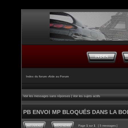
Index du forum
‹
Aide au Forum
Voir les messages sans réponses
|
Voir les sujets actifs
PB ENVOI MP BLOQUÉS DANS LA BOI
Page
1
sur
1
[ 5 messages ]