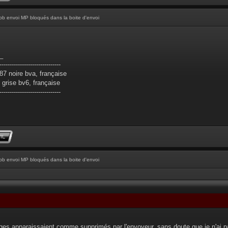
pb envoi MP bloqués dans la boite d'envoi
_
------------------------------
7 noire bva, française
grise bv6, française
------------------------------
pb envoi MP bloqués dans la boite d'envoi
ges apparaissaient comme supprimés par l'envoyeur, sans doute que je n'ai 