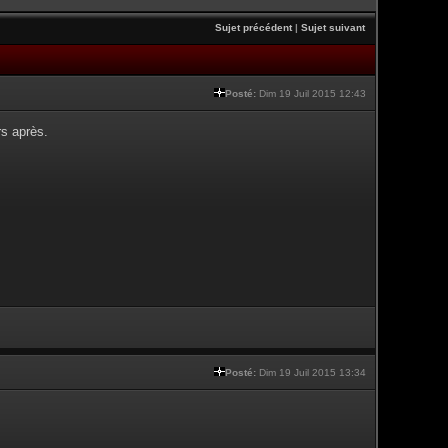
Sujet précédent
|
Sujet suivant
Posté:
Dim 19 Juil 2015 12:43
rs après.
Posté:
Dim 19 Juil 2015 13:34