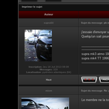
Imprimer le sujet
Auteur
supra64
Sujet du message:
pb e
j'essaie d'envoyer 
Quelqu'un sait pour
________________
----------------------------
supra mk3 atmo 198
supra mk4 TT 1996 
----------------------------
Inscription:
Jeu 18 Juil 2013 08:08
Messages:
329
Localisation:
pyrénées atlantiques (64)
Haut
mixm
Sujet du message:
Re: 
Le membre ne la tou
________________