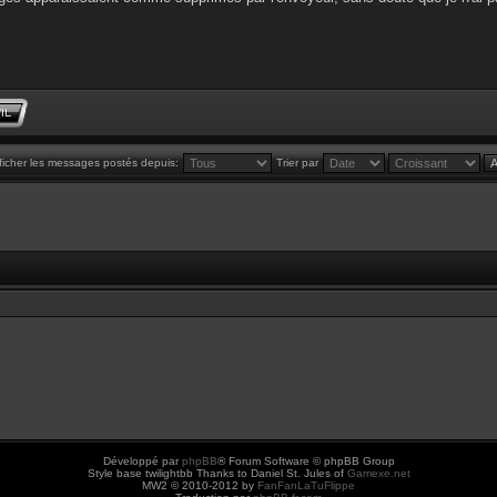
ficher les messages postés depuis:
Trier par
Développé par
phpBB
® Forum Software © phpBB Group
Style base twilightbb Thanks to Daniel St. Jules of
Gamexe.net
MW2 © 2010-2012 by
FanFanLaTuFlippe