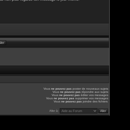
Vous
ne pouvez pas
poster de nouveaux sujets
Vous
ne pouvez pas
répondre aux sujets
Vous
ne pouvez pas
éditer vos messages
Vous
ne pouvez pas
supprimer vos messages
Vous
ne pouvez pas
joindre des fichiers
Aller à: