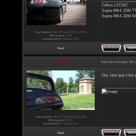
Celica LST162
Supra MK4 JDM T
Supra MK4 JDM N/
Inscription:
Dim 25 Aoû 2013 10:09
Messages:
279
Localisation:
Nantes (44)
Haut
vmax330
Sujet du message:
Re: 
Oui, tant que c'est
________________
Inscription:
Mer 17 Juil 2013 21:44
Messages:
5565
Localisation:
Guyancourt
Haut