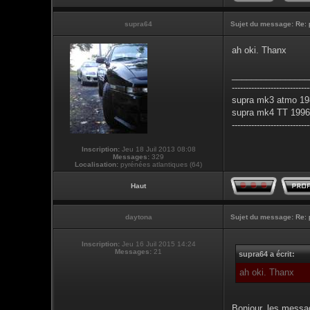
supra64
Sujet du message:
Re: 
ah oki. Thanx
________________
----------------------------
supra mk3 atmo 198
supra mk4 TT 1996 
----------------------------
Inscription:
Jeu 18 Juil 2013 08:08
Messages:
329
Localisation:
pyrénées atlantiques (64)
Haut
daytona
Sujet du message:
Re: 
Inscription:
Jeu 16 Juil 2015 14:24
Messages:
21
supra64 a écrit:
ah oki. Thanx
Bonjour, les messa