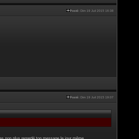
Posté:
Dim 19 Juil 2015 16:38
Posté:
Dim 19 Juil 2015 19:07
pas non plus regardé ton message le jour même.