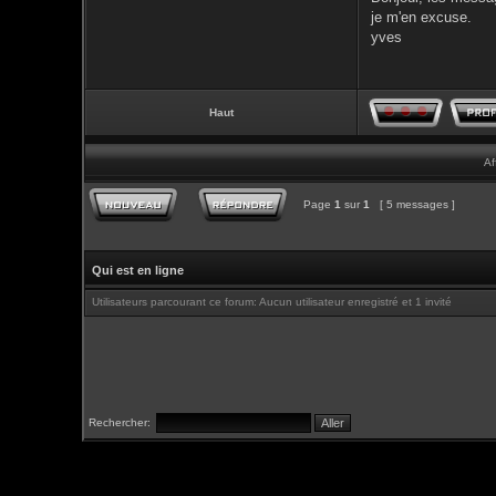
je m'en excuse.
yves
Haut
Af
Page
1
sur
1
[ 5 messages ]
Qui est en ligne
Utilisateurs parcourant ce forum: Aucun utilisateur enregistré et 1 invité
Rechercher: