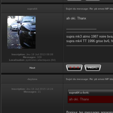
supra64
Sujet du message:
Re: pb envoi MP blo
ah oki. Thanx
_________________
----------------------------------------------
supra mk3 atmo 1987 noire bva,
supra mk4 TT 1996 grise bv6, f
----------------------------------------------
Inscription:
Jeu 18 Juil 2013 08:08
Messages:
329
Localisation:
pyrénées atlantiques (64)
Haut
daytona
Sujet du message:
Re: pb envoi MP blo
Inscription:
Jeu 16 Juil 2015 14:24
Messages:
21
supra64 a écrit:
ah oki. Thanx
Bonjour, les messages apparais