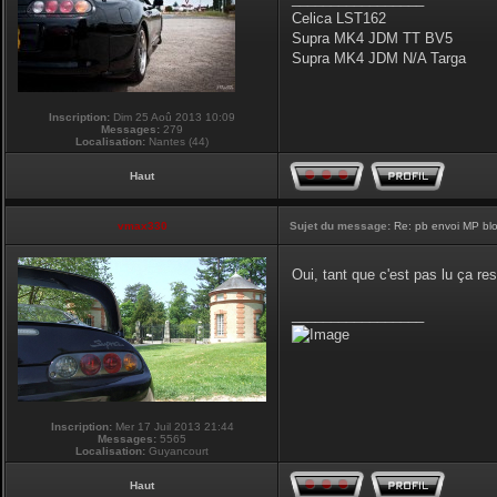
Celica LST162
Supra MK4 JDM TT BV5
Supra MK4 JDM N/A Targa
Inscription:
Dim 25 Aoû 2013 10:09
Messages:
279
Localisation:
Nantes (44)
Haut
vmax330
Sujet du message:
Re: pb envoi MP blo
Oui, tant que c'est pas lu ça re
_________________
Inscription:
Mer 17 Juil 2013 21:44
Messages:
5565
Localisation:
Guyancourt
Haut