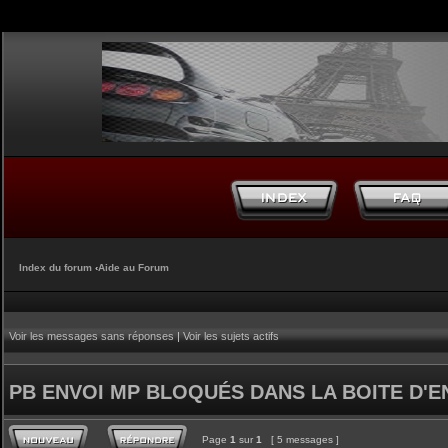
Index du forum
‹
Aide au Forum
Voir les messages sans réponses
|
Voir les sujets actifs
PB ENVOI MP BLOQUÉS DANS LA BOITE D'E
Page
1
sur
1
[ 5 messages ]