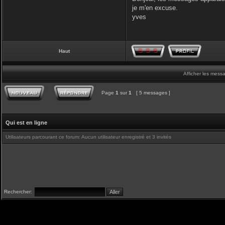
je m'en excuse.
yves
Haut
Afficher les mess
Page
1
sur
1
[ 5 messages ]
Qui est en ligne
Utilisateurs parcourant ce forum: Aucun utilisateur enregistré et 3 invités
Rechercher: