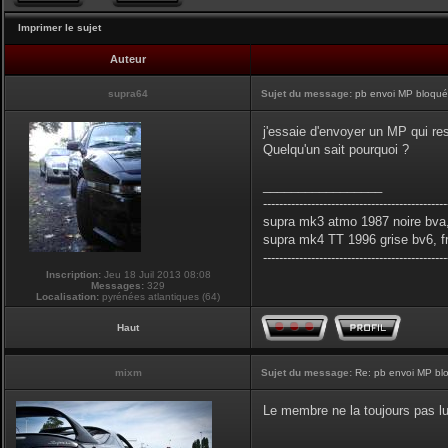
Imprimer le sujet
Auteur
supra64
Sujet du message:
pb envoi MP bloqués
j'essaie d'envoyer un MP qui res
Quelqu'un sait pourquoi ?
_________________
----------------------------------------------
supra mk3 atmo 1987 noire bva,
supra mk4 TT 1996 grise bv6, f
----------------------------------------------
Inscription:
Jeu 18 Juil 2013 08:08
Messages:
329
Localisation:
pyrénées atlantiques (64)
Haut
mixm
Sujet du message:
Re: pb envoi MP blo
Le membre ne la toujours pas lu
_________________