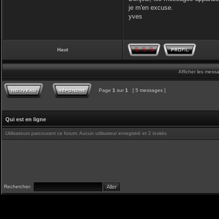
je m'en excuse.
yves
Haut
Afficher les mess
Page
1
sur
1
[ 5 messages ]
Qui est en ligne
Utilisateurs parcourant ce forum: Aucun utilisateur enregistré et 2 invités
Rechercher: