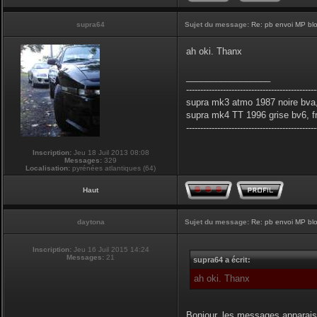
supra64
Sujet du message:
Re: pb envoi MP blo
ah oki. Thanx
_________________
----------------------------------------------
supra mk3 atmo 1987 noire bva,
supra mk4 TT 1996 grise bv6, f
----------------------------------------------
Inscription:
Jeu 18 Juil 2013 08:08
Messages:
329
Localisation:
pyrénées atlantiques (64)
Haut
daytona
Sujet du message:
Re: pb envoi MP blo
Inscription:
Jeu 16 Juil 2015 14:24
Messages:
21
supra64 a écrit:
ah oki. Thanx
Bonjour, les messages apparais