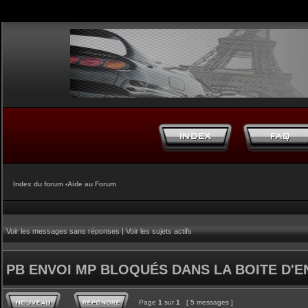
Index du forum
‹
Aide au Forum
Voir les messages sans réponses
|
Voir les sujets actifs
PB ENVOI MP BLOQUÉS DANS LA BOITE D'E
Page
1
sur
1
[ 5 messages ]