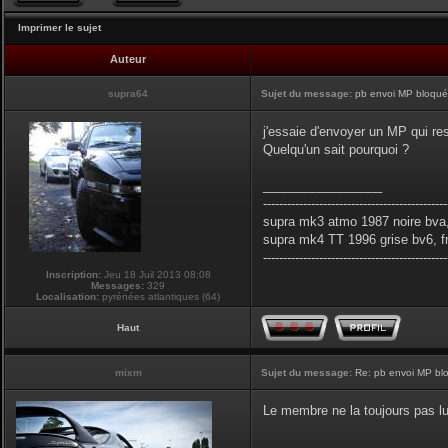
Imprimer le sujet
Auteur
supra64
Sujet du message:
pb envoi MP bloqués
j'essaie d'envoyer un MP qui res
Quelqu'un sait pourquoi ?
_________________
----------------------------------------------
supra mk3 atmo 1987 noire bva,
supra mk4 TT 1996 grise bv6, f
----------------------------------------------
Inscription:
Jeu 18 Juil 2013 08:08
Messages:
329
Localisation:
pyrénées atlantiques (64)
Haut
mixm
Sujet du message:
Re: pb envoi MP blo
Le membre ne la toujours pas lu
_________________