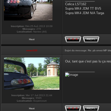
Celica LST162
Supra MK4 JDM TT BV5
Supra MK4 JDM N/A Targa
Inscription:
Dim 25 Aoû 2013 10:09
Messages:
279
Localisation:
Nantes (44)
Haut
vmax330
Sujet du message:
Re: pb envoi MP blo
Oui, tant que c'est pas lu ça re
_________________
Inscription:
Mer 17 Juil 2013 21:44
Messages:
5565
Localisation:
Guyancourt
Haut