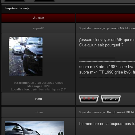
Imprimer le sujet
Auteur
supra64
Sujet du message:
pb envoi MP bloqués
j'essaie d'envoyer un MP qui res
Quelqu'un sait pourquoi ?
_________________
----------------------------------------------
supra mk3 atmo 1987 noire bva,
supra mk4 TT 1996 grise bv6, f
----------------------------------------------
Inscription:
Jeu 18 Juil 2013 08:08
Messages:
329
Localisation:
pyrénées atlantiques (64)
Haut
mixm
Sujet du message:
Re: pb envoi MP blo
Le membre ne la toujours pas lu
_________________