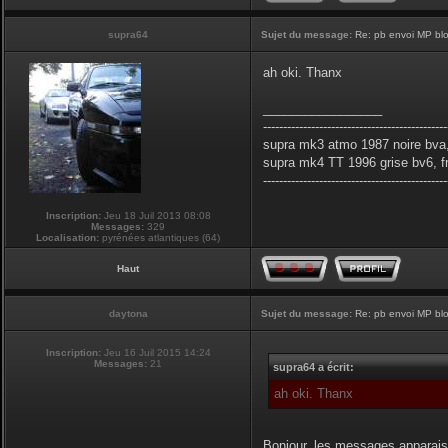
supra64
Sujet du message:
Re: pb envoi MP blo
ah oki. Thanx
_________________
----------------------------------------------
supra mk3 atmo 1987 noire bva,
supra mk4 TT 1996 grise bv6, f
----------------------------------------------
Inscription:
Jeu 18 Juil 2013 08:08
Messages:
329
Localisation:
pyrénées atlantiques (64)
Haut
daytona
Sujet du message:
Re: pb envoi MP blo
Inscription:
Jeu 16 Juil 2015 14:24
Messages:
21
supra64 a écrit:
ah oki. Thanx
Bonjour, les messages apparais