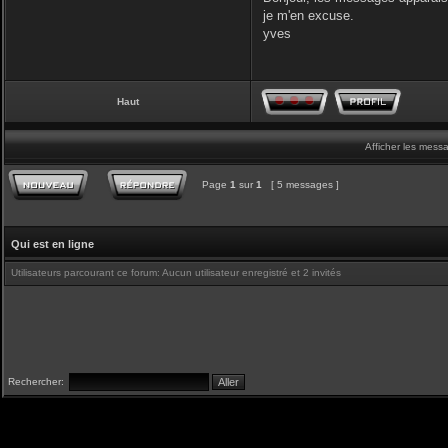
je m'en excuse.
yves
Haut
Afficher les mess
Page
1
sur
1
[ 5 messages ]
Qui est en ligne
Utilisateurs parcourant ce forum: Aucun utilisateur enregistré et 2 invités
Rechercher: