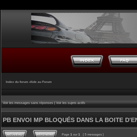
Index du forum
‹
Aide au Forum
Voir les messages sans réponses
|
Voir les sujets actifs
PB ENVOI MP BLOQUÉS DANS LA BOITE D'E
Page
1
sur
1
[ 5 messages ]