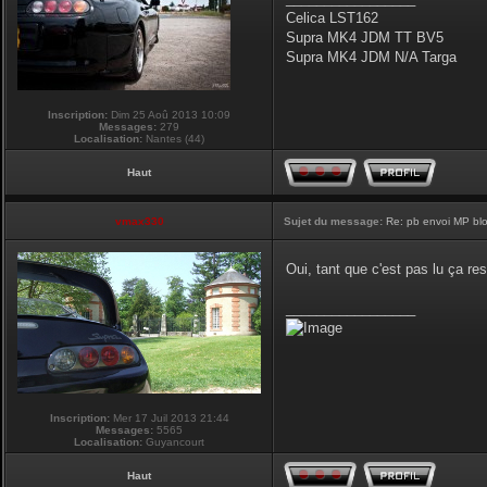
Celica LST162
Supra MK4 JDM TT BV5
Supra MK4 JDM N/A Targa
Inscription:
Dim 25 Aoû 2013 10:09
Messages:
279
Localisation:
Nantes (44)
Haut
vmax330
Sujet du message:
Re: pb envoi MP blo
Oui, tant que c'est pas lu ça re
_________________
Inscription:
Mer 17 Juil 2013 21:44
Messages:
5565
Localisation:
Guyancourt
Haut