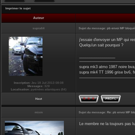
Imprimer le sujet
Auteur
supra64
Sujet du message:
pb envoi MP bloqués
j'essaie d'envoyer un MP qui res
Quelqu'un sait pourquoi ?
_________________
----------------------------------------------
supra mk3 atmo 1987 noire bva,
supra mk4 TT 1996 grise bv6, f
----------------------------------------------
Inscription:
Jeu 18 Juil 2013 08:08
Messages:
329
Localisation:
pyrénées atlantiques (64)
Haut
mixm
Sujet du message:
Re: pb envoi MP blo
Le membre ne la toujours pas lu
_________________