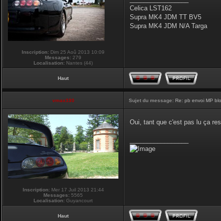
Celica LST162
Supra MK4 JDM TT BV5
Supra MK4 JDM N/A Targa
Inscription:
Dim 25 Aoû 2013 10:09
Messages:
279
Localisation:
Nantes (44)
Haut
vmax330
Sujet du message:
Re: pb envoi MP blo
Oui, tant que c'est pas lu ça re
_________________
Inscription:
Mer 17 Juil 2013 21:44
Messages:
5565
Localisation:
Guyancourt
Haut