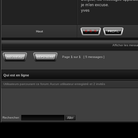
je m'en excuse.
yves
Haut
Afficher les mess
Page
1
sur
1
[ 5 messages ]
Qui est en ligne
Utilisateurs parcourant ce forum: Aucun utilisateur enregistré et 2 invités
Rechercher: