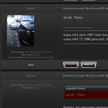
supra64
Sujet du message:
Re: pb envoi MP blo
ah oki. Thanx
_________________
----------------------------------------------
supra mk3 atmo 1987 noire bva,
supra mk4 TT 1996 grise bv6, f
----------------------------------------------
Inscription:
Jeu 18 Juil 2013 08:08
Messages:
329
Localisation:
pyrénées atlantiques (64)
Haut
daytona
Sujet du message:
Re: pb envoi MP blo
Inscription:
Jeu 16 Juil 2015 14:24
Messages:
21
supra64 a écrit:
ah oki. Thanx
Bonjour, les messages apparais