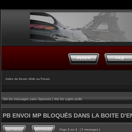
Index du forum
‹
Aide au Forum
Voir les messages sans réponses
|
Voir les sujets actifs
PB ENVOI MP BLOQUÉS DANS LA BOITE D'E
Page
1
sur
1
[ 5 messages ]