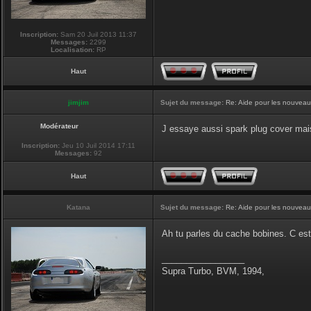
Inscription:
Sam 20 Juil 2013 11:37
Messages:
2299
Localisation:
RP
Haut
jimjim
Sujet du message:
Re: Aide pour les nouveaux
Modérateur
J essaye aussi spark plug cover mai
Inscription:
Jeu 10 Juil 2014 17:11
Messages:
92
Haut
Katana
Sujet du message:
Re: Aide pour les nouveaux
Ah tu parles du cache bobines. C es
_________________
Supra Turbo, BVM, 1994,