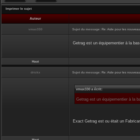
Imprimer le sujet
Auteur
vmax330
Sujet du message:
Re: Aide pour les nouveaux,
Getrag est un équipementier à la base
Haut
drickx
Sujet du message:
Re: Aide pour les nouveaux,
vmax330 a écrit:
Getrag est un équipementier à la ba
Exact Getrag est ou était un Fabrica
Haut