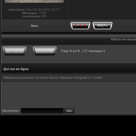
Inscription:
Sam 20 Juil 2013 11:37
Messages:
2299
Localisation:
RP
Haut
Afficher les mess
Page
3
sur
3
[ 27 messages ]
Qui est en ligne
Utilisateurs parcourant ce forum: Aucun utilisateur enregistré et 1 invité
Rechercher: