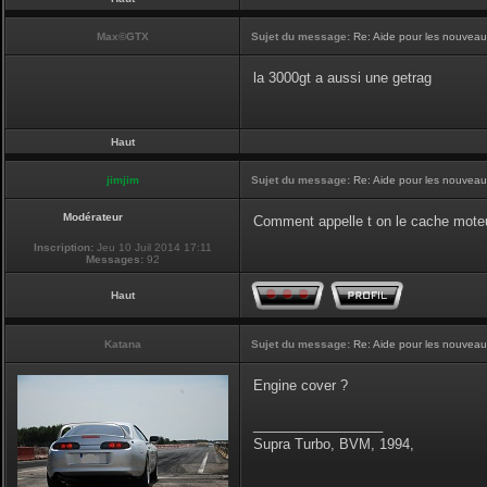
Max©GTX
Sujet du message:
Re: Aide pour les nouveaux,
la 3000gt a aussi une getrag
Haut
jimjim
Sujet du message:
Re: Aide pour les nouveaux
Modérateur
Comment appelle t on le cache moteu
Inscription:
Jeu 10 Juil 2014 17:11
Messages:
92
Haut
Katana
Sujet du message:
Re: Aide pour les nouveaux
Engine cover ?
_________________
Supra Turbo, BVM, 1994,