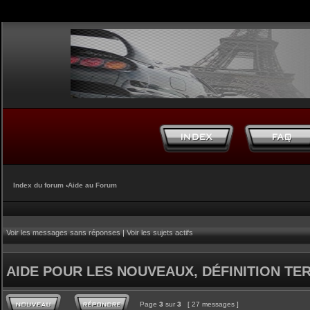
Index du forum
‹
Aide au Forum
Voir les messages sans réponses
|
Voir les sujets actifs
AIDE POUR LES NOUVEAUX, DÉFINITION TERM
Page
3
sur
3
[ 27 messages ]