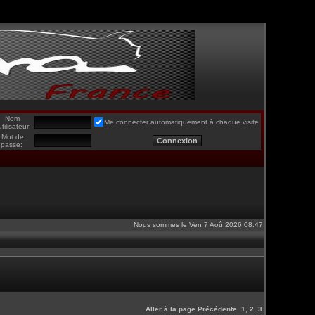
Nom
Me connecter automatiquement à chaque visite
utilisateur:
Mot de
passe:
Nous sommes le Ven 7 Aoû 2026 08:47
Aller à la page
Précédente
1
,
2
,
3