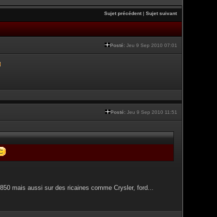
Sujet précédent
|
Sujet suivant
Posté:
Jeu 9 Sep 2010 07:01
Posté:
Jeu 9 Sep 2010 11:51
850 mais aussi sur des ricaines comme Crysler, ford...