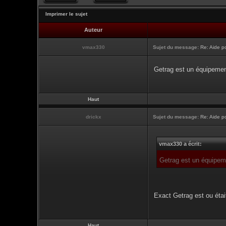
Imprimer le sujet
Auteur
vmax330
Sujet du message:
Re: Aide po
Getrag est un équipement
Haut
drickx
Sujet du message:
Re: Aide po
vmax330 a écrit:
Getrag est un équipemen
Exact Getrag est ou étai
Haut