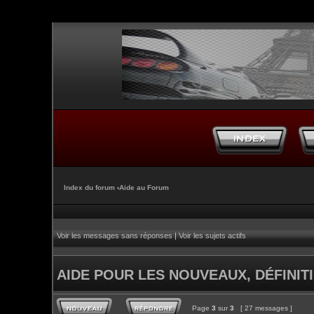
Index du forum
‹
Aide au Forum
Voir les messages sans réponses
|
Voir les sujets actifs
AIDE POUR LES NOUVEAUX, DÉFINITI
Page
3
sur
3
[ 27 messages ]