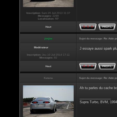
Inscription:
Sam 20 Juil 2013 11:37
Messages:
2299
Localisation:
RP
Haut
jimjim
Sujet du message:
Re: Aide p
Modérateur
J essaye aussi spark pl
Inscription:
Jeu 10 Juil 2014 17:11
Messages:
92
Haut
Katana
Sujet du message:
Re: Aide p
Ah tu parles du cache b
_________________
Supra Turbo, BVM, 1994