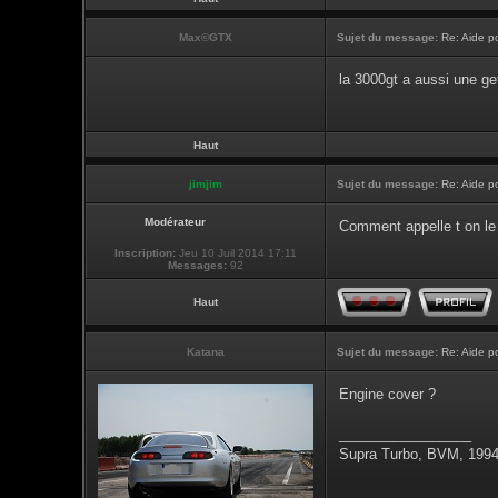
Max©GTX
Sujet du message:
Re: Aide po
la 3000gt a aussi une ge
Haut
jimjim
Sujet du message:
Re: Aide p
Modérateur
Comment appelle t on le
Inscription:
Jeu 10 Juil 2014 17:11
Messages:
92
Haut
Katana
Sujet du message:
Re: Aide p
Engine cover ?
_________________
Supra Turbo, BVM, 1994