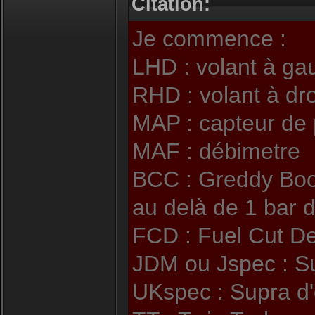
Citation:
Je commence :
LHD : volant à ga
RHD : volant à dro
MAP : capteur de 
MAF : débimetre
BCC : Greddy Boos
au delà de 1 bar 
FCD : Fuel Cut D
JDM ou Jspec : Su
UKspec : Supra d'