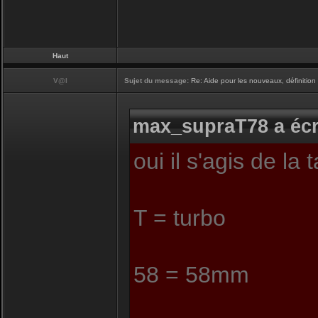
Haut
V@l
Sujet du message:
Re: Aide pour les nouveaux, définition 
max_supraT78 a écr
oui il s'agis de la 
T = turbo
58 = 58mm