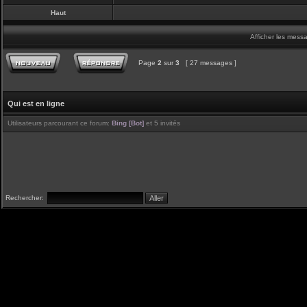
Haut
Afficher les mess
Page
2
sur
3
[ 27 messages ]
Qui est en ligne
Utilisateurs parcourant ce forum:
Bing [Bot]
et 5 invités
Rechercher: