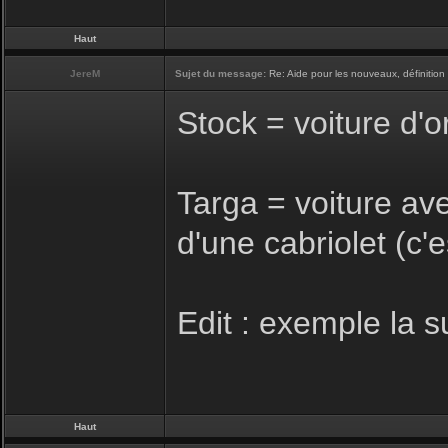
Haut
JereM
Sujet du message:
Re: Aide pour les nouveaux, définition 
Stock = voiture d'o
Targa = voiture ave
d'une cabriolet (c'
Edit : exemple la s
Haut