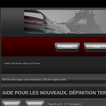
Index du forum
‹
Aide au Forum
Voir les messages sans réponses
|
Voir les sujets actifs
AIDE POUR LES NOUVEAUX, DÉFINITION TERM
Page
2
sur
3
[ 27 messages ]