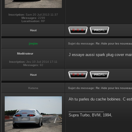
Inscription:
Sam 20 Juil 2013 11:37
Messages:
2299
Localisation:
RP
Haut
jimjim
Sujet du message:
Re: Aide pour les nouveaux
Modérateur
J essaye aussi spark plug cover mai
Inscription:
Jeu 10 Juil 2014 17:11
Messages:
92
Haut
Katana
Sujet du message:
Re: Aide pour les nouveaux
Ah tu parles du cache bobines. C es
_________________
Supra Turbo, BVM, 1994,