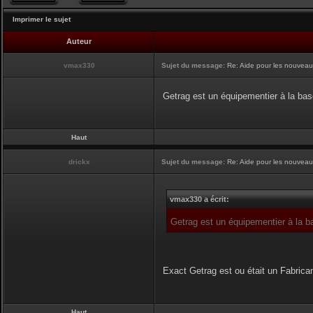
Imprimer le sujet
Auteur
vmax330
Sujet du message:
Re: Aide pour les nouveaux,
Getrag est un équipementier à la base
Haut
drickx
Sujet du message:
Re: Aide pour les nouveaux,
vmax330 a écrit:
Getrag est un équipementier à la ba
Exact Getrag est ou était un Fabrica
Haut