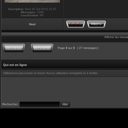
Inscription:
Sam 20 Juil 2013 11:37
Messages:
2299
Localisation:
RP
Haut
Afficher les mess
Page
3
sur
3
[ 27 messages ]
Qui est en ligne
Utilisateurs parcourant ce forum: Aucun utilisateur enregistré et 2 invités
Rechercher: