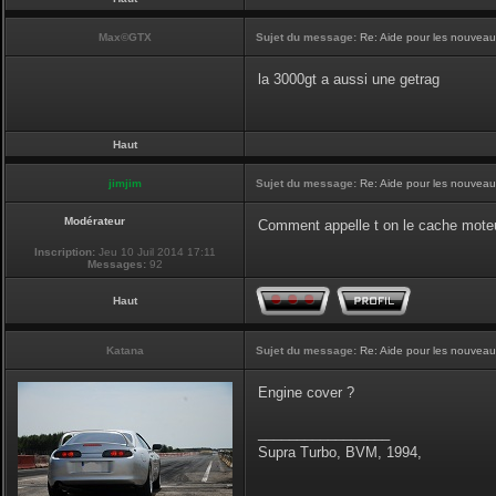
Max©GTX
Sujet du message:
Re: Aide pour les nouveaux,
la 3000gt a aussi une getrag
Haut
jimjim
Sujet du message:
Re: Aide pour les nouveaux
Modérateur
Comment appelle t on le cache moteu
Inscription:
Jeu 10 Juil 2014 17:11
Messages:
92
Haut
Katana
Sujet du message:
Re: Aide pour les nouveaux
Engine cover ?
_________________
Supra Turbo, BVM, 1994,