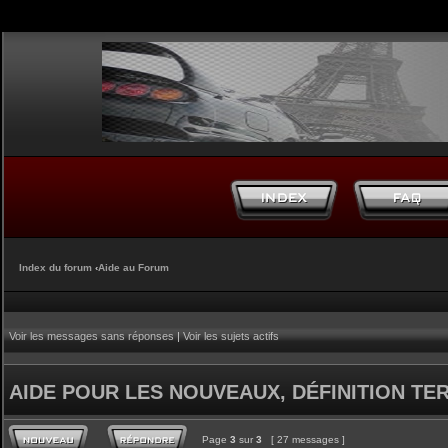
Index du forum
‹
Aide au Forum
Voir les messages sans réponses
|
Voir les sujets actifs
AIDE POUR LES NOUVEAUX, DÉFINITION TERM
Page
3
sur
3
[ 27 messages ]