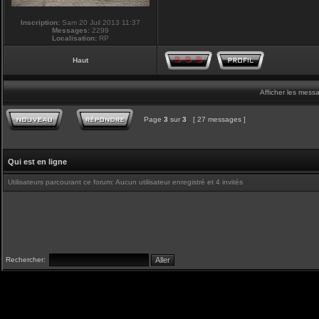
Inscription:
Sam 20 Juil 2013 11:37
Messages:
2299
Localisation:
RP
Haut
Afficher les mess
Page
3
sur
3
[ 27 messages ]
Qui est en ligne
Utilisateurs parcourant ce forum: Aucun utilisateur enregistré et 4 invités
Rechercher: