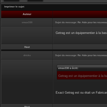
Imprimer le sujet
Auteur
vmax330
Sujet du message:
Re: Aide pour les nouveaux,
Getrag est un équipementier à la base
Haut
drickx
Sujet du message:
Re: Aide pour les nouveaux,
vmax330 a écrit:
Getrag est un équipementier à la ba
Exact Getrag est ou était un Fabrica
Haut