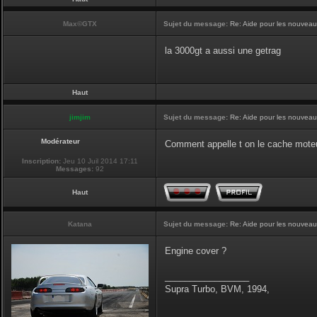
Max©GTX
Sujet du message:
Re: Aide pour les nouveaux,
la 3000gt a aussi une getrag
Haut
jimjim
Sujet du message:
Re: Aide pour les nouveaux
Modérateur
Comment appelle t on le cache moteu
Inscription:
Jeu 10 Juil 2014 17:11
Messages:
92
Haut
Katana
Sujet du message:
Re: Aide pour les nouveaux
Engine cover ?
_________________
Supra Turbo, BVM, 1994,