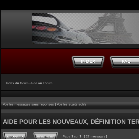
Index du forum
‹
Aide au Forum
Voir les messages sans réponses
|
Voir les sujets actifs
AIDE POUR LES NOUVEAUX, DÉFINITION TERM
Page
3
sur
3
[ 27 messages ]