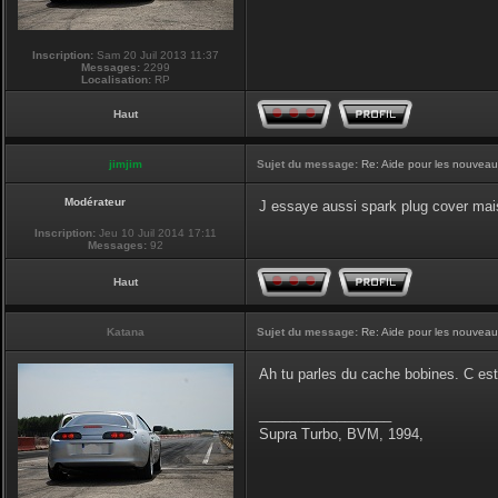
Inscription:
Sam 20 Juil 2013 11:37
Messages:
2299
Localisation:
RP
Haut
jimjim
Sujet du message:
Re: Aide pour les nouveaux
Modérateur
J essaye aussi spark plug cover mai
Inscription:
Jeu 10 Juil 2014 17:11
Messages:
92
Haut
Katana
Sujet du message:
Re: Aide pour les nouveaux
Ah tu parles du cache bobines. C es
_________________
Supra Turbo, BVM, 1994,