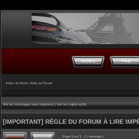
Index du forum
‹
Aide au Forum
Voir les messages sans réponses
|
Voir les sujets actifs
[IMPORTANT] RÈGLE DU FORUM À LIRE IM
Page
1
sur
1
[ 1 message ]