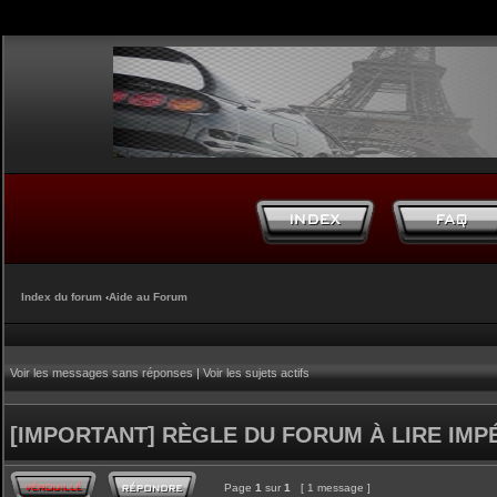
Index du forum
‹
Aide au Forum
Voir les messages sans réponses
|
Voir les sujets actifs
[IMPORTANT] RÈGLE DU FORUM À LIRE IM
Page
1
sur
1
[ 1 message ]