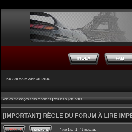
Index du forum
‹
Aide au Forum
Voir les messages sans réponses
|
Voir les sujets actifs
[IMPORTANT] RÈGLE DU FORUM À LIRE IM
Page
1
sur
1
[ 1 message ]