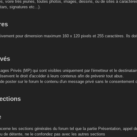
es, voire très jeunes, toutes photos, images, dessins, ou de sites à caractèr
tars, signatures etc...).
res
ctivement pour dimension maximum 160 x 120 pixels et 255 caractères. Ils doiv
ivés
ages Privés (MP) qui sont visibles uniquement par l'émetteur et le destinatair
éservent le droit d'accéder à leurs contenus afin de prévenir tout abus.
u de poster sur le forum le contenu d'un message privé sans le consentement 
sections
e
erne les sections générales du forum tel que la partie Présentation, appel d
lieu de détente, ne le confondez pas avec les autres sections