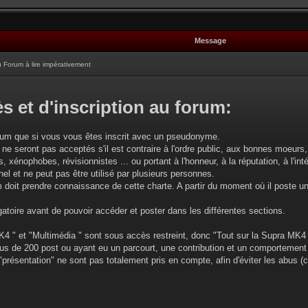
Message
Forum à lire impérativement
s et d'inscription au forum:
rum que si vous vous êtes inscrit avec un pseudonyme.
 ne seront pas acceptés s'il est contraire à l'ordre public, aux bonnes moeurs, 
, xénophobes, révisionnistes ... ou portant à l'honneur, à la réputation, à l'intég
l et ne peut pas être utilisé par plusieurs personnes.
oit prendre connaissance de cette charte. A partir du moment où il poste u
gatoire avant de pouvoir accéder et poster dans les différentes sections.
4 " et "Multimédia " sont sous accès restreint, donc "Tout sur la Supra MK4 
plus de 200 post ou ayant eu un parcourt, une contribution et un comportement
 "présentation" ne sont pas totalement pris en compte, afin d'éviter les abus