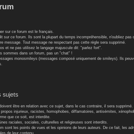
orum
r sur ce forum est le français.
t sur ce forum. Ils sont la plupart du temps incompréhensible, n'oubliez pas q
re message. Tout message ne respectant pas cette règle sera supprimé.
os et ne pas utilisez le langage majuscule dit: "parlez fort".
ous sommes dans un forum, pas un "chat" !
messages monosmileys (messages composé uniquement de smileys). Ils peuve
s.
 sujets
oivent être en relation avec ce sujet, dans le cas contraire, il sera supprimé.
e propos injurieux, racistes, homophobes, diffamatoires, antisémites, xénopho
me que ce soit, est interdite.
nes raciales, sociales, culturelles et religieuses sont interdits.
 sont les points de vues et les opinions de leurs auteurs. De ce fait, les ad
les de leur contenu.