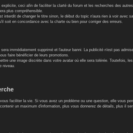
r et explicite, ceci afin de faciliter la clarté du forum et les recherches des a
sera plus compréhensible.
est interdit de changer le titre sinon, le début du topic n'aura rien à voir avec 
'il soit en concordance avec la charte ou bien pour corriger des erreurs.
re sera immédiatement supprimé et l'auteur banni. La publicité n'est pas admis
nous faire bénéficier de leurs promotions.
ttre une image discrète dans votre avatar où elle sera tolérée. Toutefois, les 
e niveau.
erche
vous faciliter la vie. Si vous avez un problème ou une question, elle vous per
ontenir un maximum d'information, plus vous donnerez de détails, plus il sera