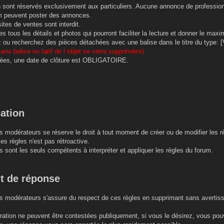
on sont réservés exclusivement aux particuliers. Aucune annonce de profession
m peuvent poster des annonces.
ites de ventes sont interdit.
s tous les détails et photos qui pourront faciliter la lecture et donner le ma
ou recherchez des pièces détachées avec une balise dans le titre du type: [V
ans balise ou tarif de l objet se verra supprimées)
ées, une date de clôture est OBLIGATOIRE.
cation
s modérateurs se réserve le droit à tout moment de créer ou de modifier les r
es règles n'est pas rétroactive.
 sont les seuls compétents à interpréter et appliquer les règles du forum.
it de réponse
s modérateurs s'assure du respect de ces règles en supprimant sans avertisse
ération ne peuvent être contestées publiquement, si vous le désirez, vous p