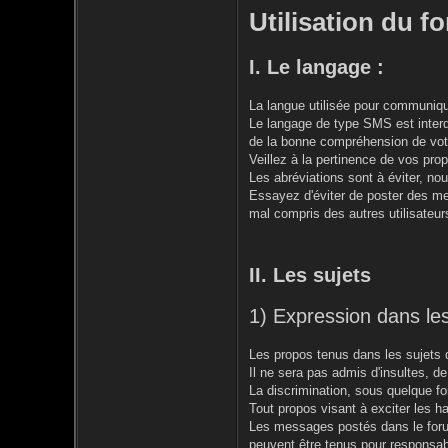
Utilisation du f
I. Le langage :
La langue utilisée pour communique
Le langage de type SMS est interdi
de la bonne compréhension de vot
Veillez à la pertinence de vos prop
Les abréviations sont à éviter, n
Essayez d'éviter de poster des 
mal compris des autres utilisateur
II. Les sujets
1) Expression dans les
Les propos tenus dans les sujets d
Il ne sera pas admis d'insultes, d
La discrimination, sous quelque for
Tout propos visant à exciter les hai
Les messages postés dans le forum
peuvent être tenus pour responsab