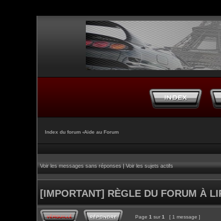
Index du forum
‹
Aide au Forum
Voir les messages sans réponses
|
Voir les sujets actifs
[IMPORTANT] RÈGLE DU FORUM À L
Page
1
sur
1
[ 1 message ]