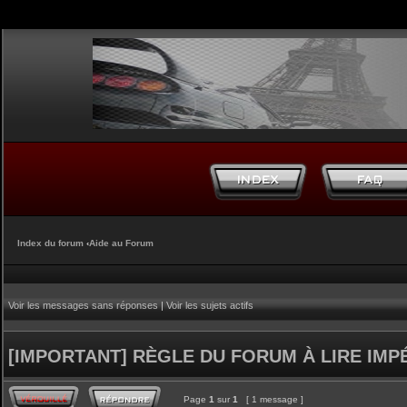
Index du forum
‹
Aide au Forum
Voir les messages sans réponses
|
Voir les sujets actifs
[IMPORTANT] RÈGLE DU FORUM À LIRE IM
Page
1
sur
1
[ 1 message ]