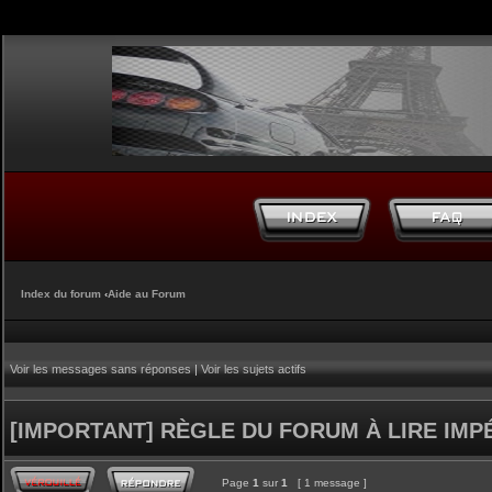
Index du forum
‹
Aide au Forum
Voir les messages sans réponses
|
Voir les sujets actifs
[IMPORTANT] RÈGLE DU FORUM À LIRE IM
Page
1
sur
1
[ 1 message ]