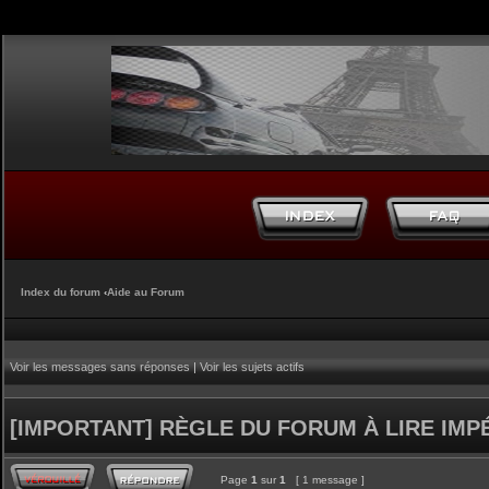
Index du forum
‹
Aide au Forum
Voir les messages sans réponses
|
Voir les sujets actifs
[IMPORTANT] RÈGLE DU FORUM À LIRE IM
Page
1
sur
1
[ 1 message ]