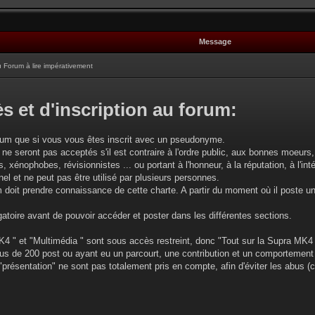
Message
Forum à lire impérativement
s et d'inscription au forum:
rum que si vous vous êtes inscrit avec un pseudonyme.
 ne seront pas acceptés s'il est contraire à l'ordre public, aux bonnes moeurs, 
, xénophobes, révisionnistes ... ou portant à l'honneur, à la réputation, à l'intég
l et ne peut pas être utilisé par plusieurs personnes.
oit prendre connaissance de cette charte. A partir du moment où il poste u
gatoire avant de pouvoir accéder et poster dans les différentes sections.
4 " et "Multimédia " sont sous accès restreint, donc "Tout sur la Supra MK4 
plus de 200 post ou ayant eu un parcourt, une contribution et un comportement
 "présentation" ne sont pas totalement pris en compte, afin d'éviter les abus