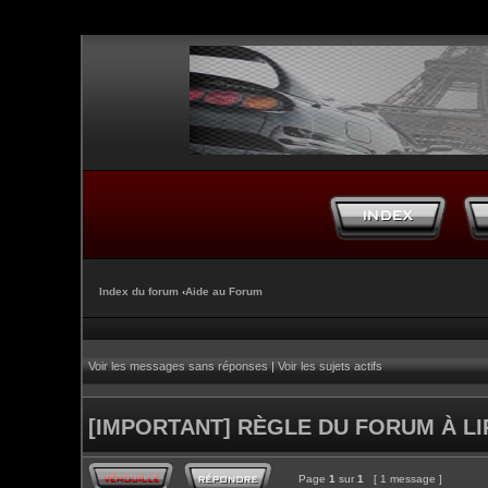
Index du forum
‹
Aide au Forum
Voir les messages sans réponses
|
Voir les sujets actifs
[IMPORTANT] RÈGLE DU FORUM À L
Page
1
sur
1
[ 1 message ]