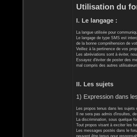
Utilisation du f
I. Le langage :
La langue utilisée pour communique
Le langage de type SMS est interdi
de la bonne compréhension de vot
Veillez à la pertinence de vos prop
Les abréviations sont à éviter, n
Essayez d'éviter de poster des 
mal compris des autres utilisateur
II. Les sujets
1) Expression dans les
Les propos tenus dans les sujets d
Il ne sera pas admis d'insultes, d
La discrimination, sous quelque for
Tout propos visant à exciter les hai
Les messages postés dans le forum
peuvent être tenus pour responsab