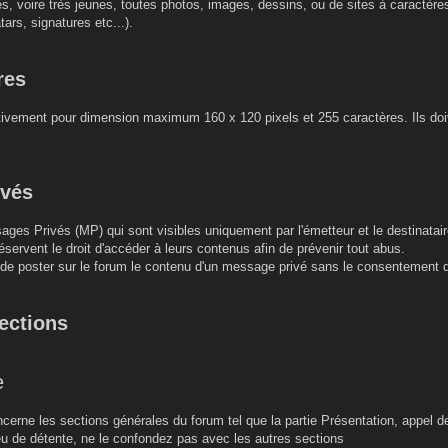
es, voire très jeunes, toutes photos, images, dessins, ou de sites à caractèr
tars, signatures etc...).
res
ctivement pour dimension maximum 160 x 120 pixels et 255 caractères. Ils doiv
ivés
ages Privés (MP) qui sont visibles uniquement par l'émetteur et le destinatair
éservent le droit d'accéder à leurs contenus afin de prévenir tout abus.
u de poster sur le forum le contenu d'un message privé sans le consentement 
sections
e
erne les sections générales du forum tel que la partie Présentation, appel d
lieu de détente, ne le confondez pas avec les autres sections