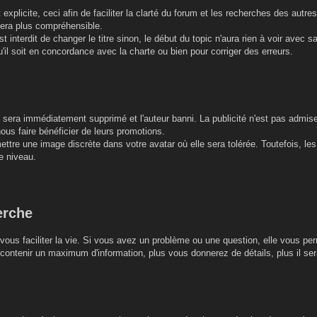
r et explicite, ceci afin de faciliter la clarté du forum et les recherches des a
sera plus compréhensible.
est interdit de changer le titre sinon, le début du topic n'aura rien à voir avec 
'il soit en concordance avec la charte ou bien pour corriger des erreurs.
re sera immédiatement supprimé et l'auteur banni. La publicité n'est pas admis
nous faire bénéficier de leurs promotions.
ttre une image discrète dans votre avatar où elle sera tolérée. Toutefois, les 
e niveau.
erche
vous faciliter la vie. Si vous avez un problème ou une question, elle vous per
ontenir un maximum d'information, plus vous donnerez de détails, plus il sera