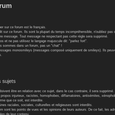
orum
r sur ce forum est le français.
t sur ce forum. Ils sont la plupart du temps incompréhensible, n'oubliez pas q
re message. Tout message ne respectant pas cette règle sera supprimé.
os et ne pas utilisez le langage majuscule dit: "parlez fort".
ous sommes dans un forum, pas un "chat" !
messages monosmileys (messages composé uniquement de smileys). Ils peuve
s.
 sujets
oivent être en relation avec ce sujet, dans le cas contraire, il sera supprimé.
e propos injurieux, racistes, homophobes, diffamatoires, antisémites, xénopho
me que ce soit, est interdite.
nes raciales, sociales, culturelles et religieuses sont interdits.
 sont les points de vues et les opinions de leurs auteurs. De ce fait, les ad
les de leur contenu.