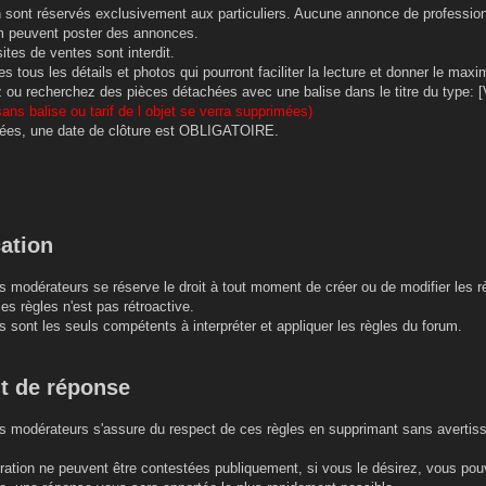
on sont réservés exclusivement aux particuliers. Aucune annonce de profession
m peuvent poster des annonces.
ites de ventes sont interdit.
s tous les détails et photos qui pourront faciliter la lecture et donner le ma
ou recherchez des pièces détachées avec une balise dans le titre du type: [V
ans balise ou tarif de l objet se verra supprimées)
ées, une date de clôture est OBLIGATOIRE.
cation
s modérateurs se réserve le droit à tout moment de créer ou de modifier les r
es règles n'est pas rétroactive.
 sont les seuls compétents à interpréter et appliquer les règles du forum.
it de réponse
s modérateurs s'assure du respect de ces règles en supprimant sans avertisse
ération ne peuvent être contestées publiquement, si vous le désirez, vous p