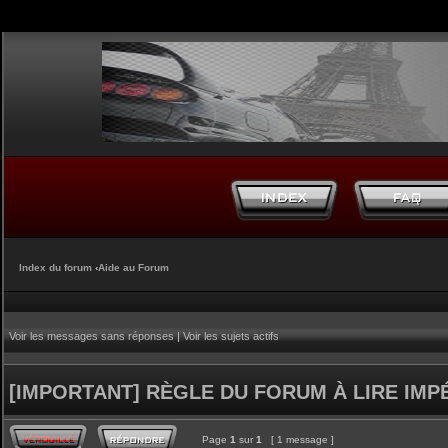
Index du forum
‹
Aide au Forum
Voir les messages sans réponses
|
Voir les sujets actifs
[IMPORTANT] RÈGLE DU FORUM À LIRE IM
Page
1
sur
1
[ 1 message ]