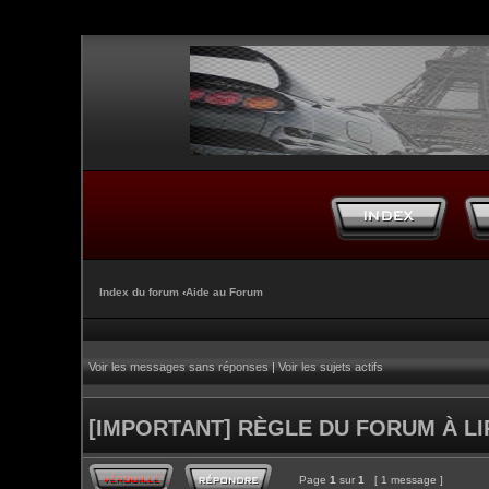
Index du forum
‹
Aide au Forum
Voir les messages sans réponses
|
Voir les sujets actifs
[IMPORTANT] RÈGLE DU FORUM À L
Page
1
sur
1
[ 1 message ]