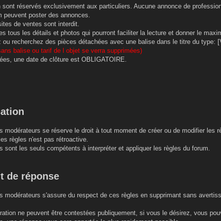
on sont réservés exclusivement aux particuliers. Aucune annonce de profession
m peuvent poster des annonces.
ites de ventes sont interdit.
s tous les détails et photos qui pourront faciliter la lecture et donner le ma
ou recherchez des pièces détachées avec une balise dans le titre du type: [V
ans balise ou tarif de l objet se verra supprimées)
ées, une date de clôture est OBLIGATOIRE.
cation
s modérateurs se réserve le droit à tout moment de créer ou de modifier les r
es règles n'est pas rétroactive.
 sont les seuls compétents à interpréter et appliquer les règles du forum.
it de réponse
s modérateurs s'assure du respect de ces règles en supprimant sans avertisse
ération ne peuvent être contestées publiquement, si vous le désirez, vous p