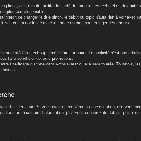
r et explicite, ceci afin de faciliter la clarté du forum et les recherches des a
sera plus compréhensible.
est interdit de changer le titre sinon, le début du topic n'aura rien à voir avec 
'il soit en concordance avec la charte ou bien pour corriger des erreurs.
re sera immédiatement supprimé et l'auteur banni. La publicité n'est pas admis
nous faire bénéficier de leurs promotions.
ttre une image discrète dans votre avatar où elle sera tolérée. Toutefois, les 
e niveau.
erche
vous faciliter la vie. Si vous avez un problème ou une question, elle vous per
ontenir un maximum d'information, plus vous donnerez de détails, plus il sera