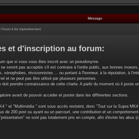
Message
Forum à lire impérativement
s et d'inscription au forum:
rum que si vous vous êtes inscrit avec un pseudonyme.
 ne seront pas acceptés s'il est contraire à l'ordre public, aux bonnes moeurs, 
, xénophobes, révisionnistes ... ou portant à l'honneur, à la réputation, à l'intég
l et ne peut pas être utilisé par plusieurs personnes.
oit prendre connaissance de cette charte. A partir du moment où il poste u
gatoire avant de pouvoir accéder et poster dans les différentes sections.
4 " et "Multimédia " sont sous accès restreint, donc "Tout sur la Supra MK4 
plus de 200 post ou ayant eu un parcourt, une contribution et un comportement
 "présentation" ne sont pas totalement pris en compte, afin d'éviter les abus