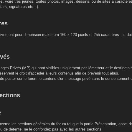
es, voire très jeunes, toutes photos, images, dessins, ou de sites à caractèr
tars, signatures etc...).
res
ctivement pour dimension maximum 160 x 120 pixels et 255 caractères. Ils doiv
ivés
ages Privés (MP) qui sont visibles uniquement par l'émetteur et le destinatair
éservent le droit d'accéder à leurs contenus afin de prévenir tout abus.
u de poster sur le forum le contenu d'un message privé sans le consentement 
sections
e
erne les sections générales du forum tel que la partie Présentation, appel d
lieu de détente, ne le confondez pas avec les autres sections