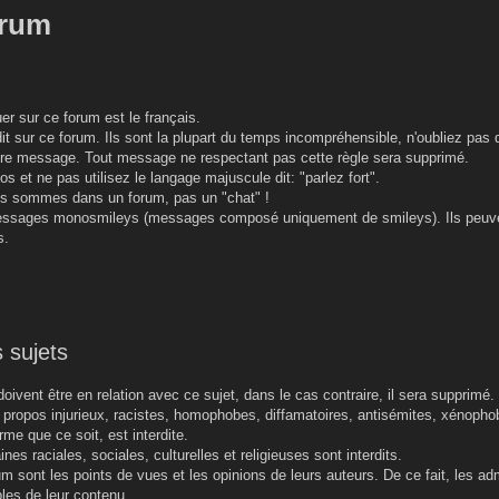
orum
r sur ce forum est le français.
t sur ce forum. Ils sont la plupart du temps incompréhensible, n'oubliez pas q
re message. Tout message ne respectant pas cette règle sera supprimé.
os et ne pas utilisez le langage majuscule dit: "parlez fort".
ous sommes dans un forum, pas un "chat" !
messages monosmileys (messages composé uniquement de smileys). Ils peuve
s.
 sujets
oivent être en relation avec ce sujet, dans le cas contraire, il sera supprimé.
e propos injurieux, racistes, homophobes, diffamatoires, antisémites, xénopho
me que ce soit, est interdite.
nes raciales, sociales, culturelles et religieuses sont interdits.
 sont les points de vues et les opinions de leurs auteurs. De ce fait, les ad
les de leur contenu.