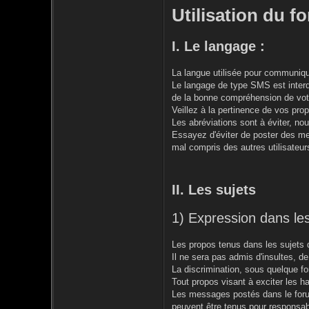
Utilisation du f
I. Le langage :
La langue utilisée pour communique
Le langage de type SMS est interdi
de la bonne compréhension de vot
Veillez à la pertinence de vos prop
Les abréviations sont à éviter, n
Essayez d'éviter de poster des 
mal compris des autres utilisateur
II. Les sujets
1) Expression dans les
Les propos tenus dans les sujets d
Il ne sera pas admis d'insultes, d
La discrimination, sous quelque for
Tout propos visant à exciter les hai
Les messages postés dans le forum
peuvent être tenus pour responsab