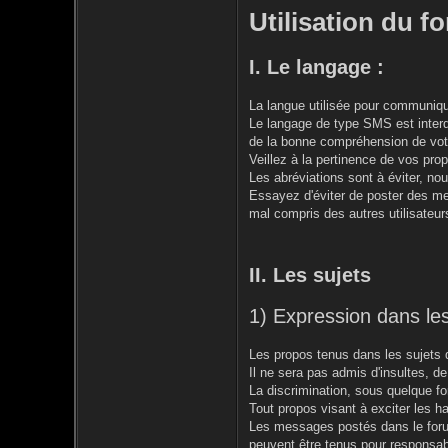
Utilisation du f
I. Le langage :
La langue utilisée pour communique
Le langage de type SMS est interdi
de la bonne compréhension de vot
Veillez à la pertinence de vos prop
Les abréviations sont à éviter, n
Essayez d'éviter de poster des 
mal compris des autres utilisateur
II. Les sujets
1) Expression dans les
Les propos tenus dans les sujets d
Il ne sera pas admis d'insultes, d
La discrimination, sous quelque for
Tout propos visant à exciter les hai
Les messages postés dans le forum
peuvent être tenus pour responsab