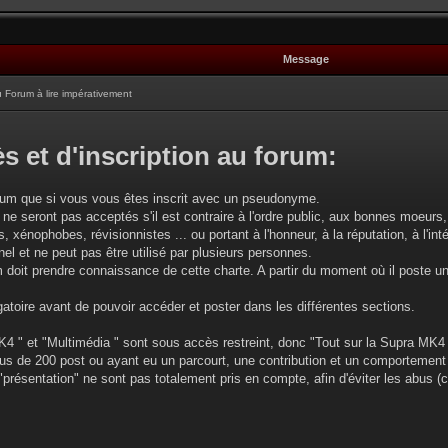
Message
Forum à lire impérativement
s et d'inscription au forum:
rum que si vous vous êtes inscrit avec un pseudonyme.
 ne seront pas acceptés s'il est contraire à l'ordre public, aux bonnes moeurs, 
, xénophobes, révisionnistes ... ou portant à l'honneur, à la réputation, à l'intég
l et ne peut pas être utilisé par plusieurs personnes.
oit prendre connaissance de cette charte. A partir du moment où il poste u
gatoire avant de pouvoir accéder et poster dans les différentes sections.
4 " et "Multimédia " sont sous accès restreint, donc "Tout sur la Supra MK4 
plus de 200 post ou ayant eu un parcourt, une contribution et un comportement
 "présentation" ne sont pas totalement pris en compte, afin d'éviter les abus