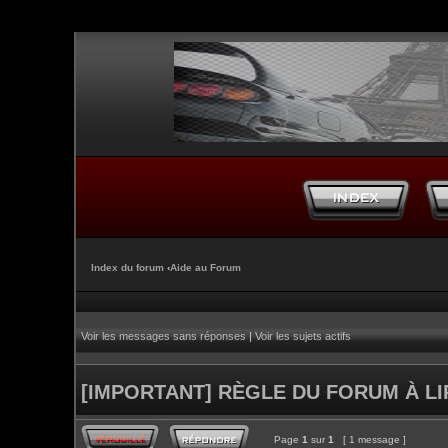
Index du forum
‹
Aide au Forum
Voir les messages sans réponses
|
Voir les sujets actifs
[IMPORTANT] RÈGLE DU FORUM À L
Page
1
sur
1
[ 1 message ]