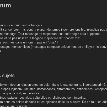
orum
r sur ce forum est le français.
t sur ce forum. Ils sont la plupart du temps incompréhensible, n'oubliez pas q
re message. Tout message ne respectant pas cette règle sera supprimé.
os et ne pas utilisez le langage majuscule dit: "parlez fort".
ous sommes dans un forum, pas un "chat" !
messages monosmileys (messages composé uniquement de smileys). Ils peuve
s.
 sujets
oivent être en relation avec ce sujet, dans le cas contraire, il sera supprimé.
e propos injurieux, racistes, homophobes, diffamatoires, antisémites, xénopho
me que ce soit, est interdite.
nes raciales, sociales, culturelles et religieuses sont interdits.
 sont les points de vues et les opinions de leurs auteurs. De ce fait, les ad
les de leur contenu.