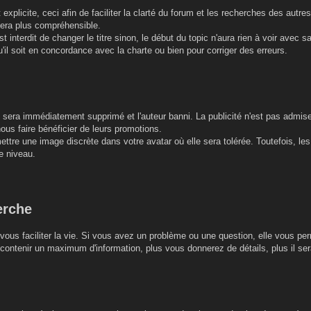
r et explicite, ceci afin de faciliter la clarté du forum et les recherches des a
sera plus compréhensible.
est interdit de changer le titre sinon, le début du topic n'aura rien à voir avec 
'il soit en concordance avec la charte ou bien pour corriger des erreurs.
re sera immédiatement supprimé et l'auteur banni. La publicité n'est pas admis
nous faire bénéficier de leurs promotions.
ttre une image discrète dans votre avatar où elle sera tolérée. Toutefois, les 
e niveau.
erche
vous faciliter la vie. Si vous avez un problème ou une question, elle vous per
ontenir un maximum d'information, plus vous donnerez de détails, plus il sera