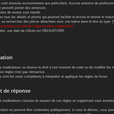
on sont réservés exclusivement aux particuliers. Aucune annonce de profession
m peuvent poster des annonces.
ites de ventes sont interdit.
s tous les détails et photos qui pourront faciliter la lecture et donner le ma
ou recherchez des pièces détachées avec une balise dans le titre du type: [V
ans balise ou tarif de l objet se verra supprimées)
ées, une date de clôture est OBLIGATOIRE.
cation
s modérateurs se réserve le droit à tout moment de créer ou de modifier les r
es règles n'est pas rétroactive.
 sont les seuls compétents à interpréter et appliquer les règles du forum.
it de réponse
s modérateurs s'assure du respect de ces règles en supprimant sans avertisse
ération ne peuvent être contestées publiquement, si vous le désirez, vous p