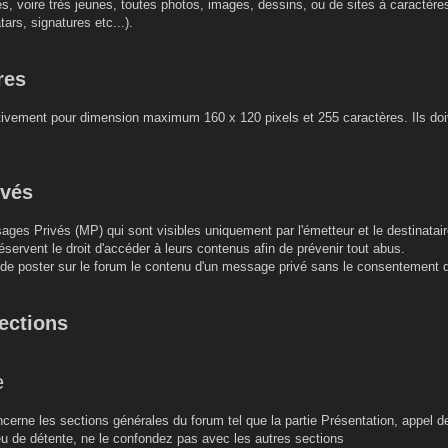
es, voire très jeunes, toutes photos, images, dessins, ou de sites à caractèr
tars, signatures etc...).
res
ctivement pour dimension maximum 160 x 120 pixels et 255 caractères. Ils doiv
ivés
ages Privés (MP) qui sont visibles uniquement par l'émetteur et le destinatair
éservent le droit d'accéder à leurs contenus afin de prévenir tout abus.
u de poster sur le forum le contenu d'un message privé sans le consentement 
sections
e
erne les sections générales du forum tel que la partie Présentation, appel d
lieu de détente, ne le confondez pas avec les autres sections