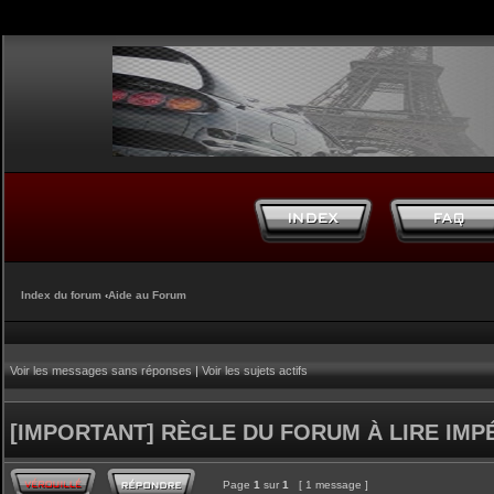
Index du forum
‹
Aide au Forum
Voir les messages sans réponses
|
Voir les sujets actifs
[IMPORTANT] RÈGLE DU FORUM À LIRE IM
Page
1
sur
1
[ 1 message ]