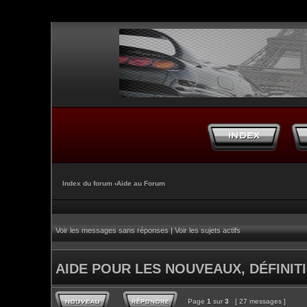
Index du forum
‹
Aide au Forum
Voir les messages sans réponses
|
Voir les sujets actifs
AIDE POUR LES NOUVEAUX, DÉFINITI
Page
1
sur
3
[ 27 messages ]