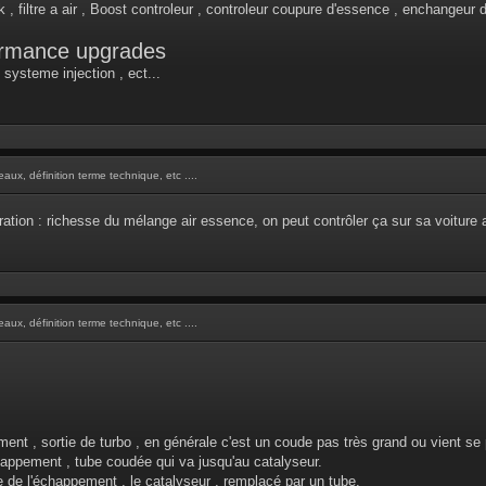
 filtre a air , Boost controleur , controleur coupure d'essence , enchangeur d'a
ormance upgrades
 systeme injection , ect...
aux, définition terme technique, etc ....
l ration : richesse du mélange air essence, on peut contrôler ça sur sa voitur
aux, définition terme technique, etc ....
ent , sortie de turbo , en générale c'est un coude pas très grand ou vient 
ppement , tube coudée qui va jusqu'au catalyseur.
de l'échappement , le catalyseur , remplacé par un tube.