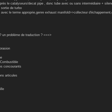
ès le catalyseurs/decat pipe , donc tube avec ou sans intermédiaire + silenc
ortie de turbo
vec le terme approprie,genre exhaust manifold>>collecteur d'échappement,ou
 ? un probléme de traduction ? ===>
rasion
ge
Combustible
s concourants
s articules
lle