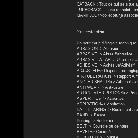
CATBACK : Tout ce qui se situe apr
TURBOBACK : Ligne complète en s
MANIFLOD>>collecteur(a associe a
...
Y'en reste plein !
Un petit coup d'Anglais technique
ABRASION=> Abrasion
ABRASIVE=> Abrasif/abrasive
ABRASIVE WEAR=> Usure par ab
ADHESIVE=> Adhésive/Adhésif
ADJUSTER=> Dispositif de régla
AIR/FUEL RATION=> Rapport Air/
ANGLED SHAFTS=> Arbres à axe
ANTI WEAR=> Anti-usure
ARTICULATED PISTONS=> Piston
ASPERITIES=> Aspérités
ASPIRATION=> Aspiration
BALL BEARING=> Roulement a bi
BAND=> Bande
Bearing=> Roulement
BELT=> Courroie ou ceinture
BEVEL=> Conicité
BEVELLED=> Conique