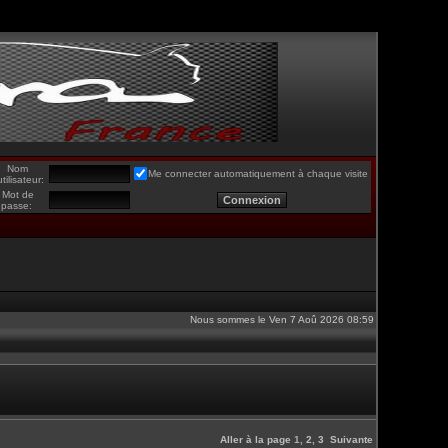
Nom
Me connecter automatiquement à chaque visite
utilisateur:
Mot de
passe:
Nous sommes le Ven 7 Aoû 2026 08:59
Aller à la page
1
,
2
,
3
Suivante