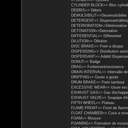
CYLINDER BLOCK=> Bloc cylind
DEBRIS=> Débris
DEMULSIBILIT=>Desemulsibilite
DETERGENT=> Dispersant/déter
DETERIORATION=>Détérioration
DETONATION=>Detonation
DIFFERENTIAL=> Differentiel
DILUTION=> Dillution
DISC BRAKE=> Frein a disque
DISPENSING=> Distribution auto
DISPERSANT=> Additif Dispersa
DONUT=> Badge
DRAG=> Frottement/resistance
DRAIN INTERVAL=> Intervalle de
DRIPPING=> Goute a goute
DRUM BRAKE=> Frein tambour
EXCESSIVE WEAR=> Usure exc
EXHAUST GAS=> Gas d'echapp
EXHAUST VALVE=> Soupape d'é
FIFTH WHEEL=> Plateau
FLAME-FRONT=> Front de flam
FLOAT CHAMBER=> Cuve a nivea
FOAM=> Mousse
FOAMING=> Formation de mous