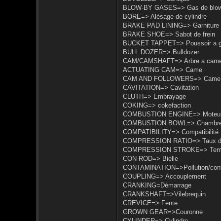
BLOW-BY GASES=> Gas de blow-
BORE=> Alésage de cylindre
BRAKE PAD LINING=> Garniture d
BRAKE SHOE=> Sabot de frein
BUCKET TAPPET=> Poussoir a g
BULL DOZER=> Bulldozer
CAM/CAMSHAFT=> Arbre a cam
ACTUATING CAM=> Came
CAM AND FOLLOWERS=> Came et
CAVITATION=> Cavitation
CLUTH=> Embrayage
COKING=> cokefaction
COMBUSTION ENGINE=> Moteur 
COMBUSTION BOWL=> Chambre 
COMPATIBILITY=> Compatibilité
COMPRESSION RATIO=> Taux de
COMPRESSION STROKE=> Temps
CON ROD=> Bielle
CONTAMINATION=>Pollution/cont
COUPLING=> Accouplement
CRANKING=Démarrage
CRANKSHAFT=>Vilebrequin
CREVICE=> Fente
GROWN GEAR=>Couronne
CYLINDER=> Cylindre