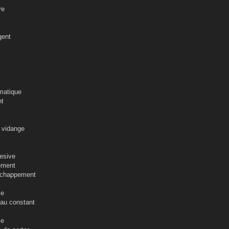
re
gent
matique
nt
 vidange
esive
ement
chappement
me
u constant
se