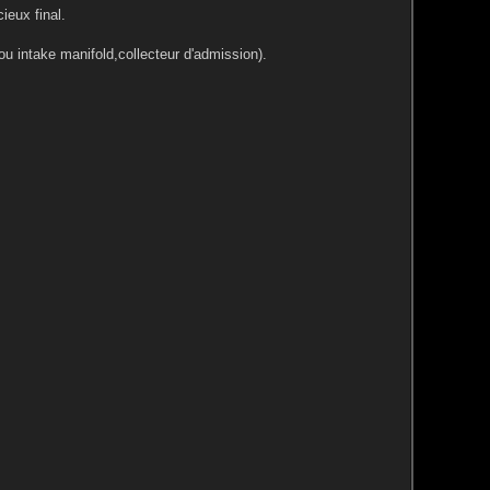
ieux final.
 intake manifold,collecteur d'admission).