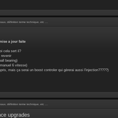
aux, définition terme technique, etc ....
ise a jour faite
i cela sert il?
 revenir
all bearing)
e manuel 6 vitesse)
pris, mais ça serai un boost controler qui gèrerai aussi l'injection?????)
aux, définition terme technique, etc ....
nce upgrades