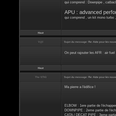
qui comprend : Downpipe , catback ,
APU : advanced perf
qui comprend , un kit mono turbo ,
Haut
V@l
Sujet du message:
Re: Aide pour les nouve
On peut rajouter les AFR : air fue
Haut
The STIG
Sujet du message:
Re: Aide pour les nouve
Ma pierre a l'édifice !
ELBOW : 1ere partie de l'échappem
DOWNPIPE : 2eme partie de l'écha
CATA / DECAT PIPE : 3eme partie 