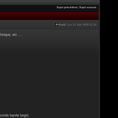
Sujet précédent
|
Sujet suivant
Posté:
Lun 15 Juin 2009 11:15
nique, etc ....
(sonde bande large)