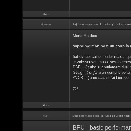
Haut
Garrett
Sujet du message:
Re: Aide pour les nouve
Merci Mattheo
supprime mon post un coup la m
fcd ok fuel cut defender mais a quo
je voie souvent aussi ses thermes
DBB = ( turbo sur roulement dual b
Gtrag = ( si j'ai bien compris boit
AVCR = (je ne sais si j'ai bien com
@+
Haut
YuR!
Sujet du message:
Re: Aide pour les nouve
BPU : basic performa