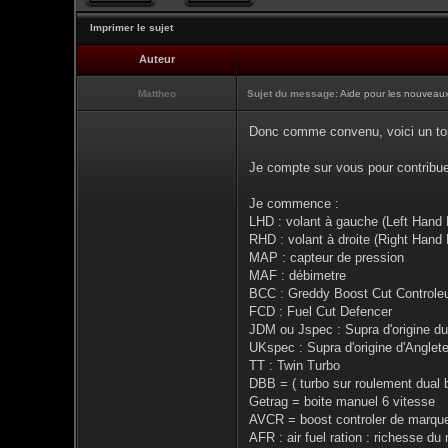
Imprimer le sujet
Auteur
Mattheo
Sujet du message:
Aide pour les nouveaux,
Donc comme convenu, voici un topic
Je compte sur vous pour contribuer
Je commence :
LHD : volant à gauche (Left Hand 
RHD : volant à droite (Right Hand 
MAP : capteur de pression
MAF : débimetre
BCC : Greddy Boost Cut Controleur
FCD : Fuel Cut Defencer
JDM ou Jspec : Supra d'origine d
UKspec : Supra d'origine d'Anglete
TT : Twin Turbo
DBB = ( turbo sur roulement dual b
Getrag = boite manuel 6 vitesse
AVCR = boost controler de marqu
AFR : air fuel ration : richesse d