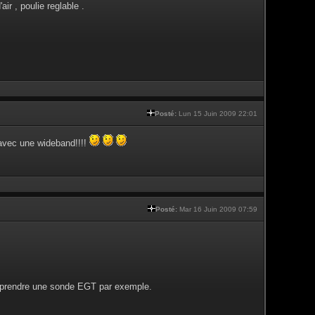
ir , poulie reglable .
Posté:
Lun 15 Juin 2009 22:01
e avec une wideband!!!!
Posté:
Mar 16 Juin 2009 07:59
se prendre une sonde EGT par exemple.