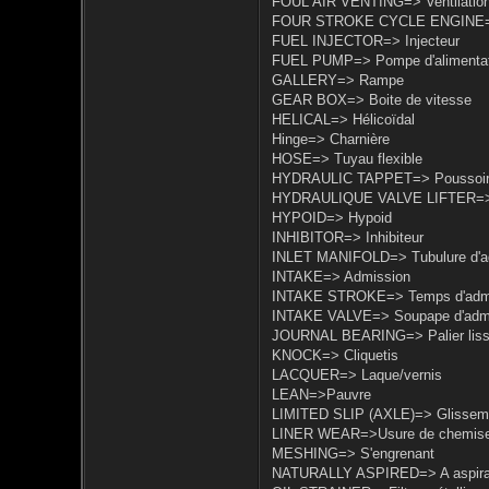
FOUL AIR VENTING=> Ventilation 
FOUR STROKE CYCLE ENGINE=> 
FUEL INJECTOR=> Injecteur
FUEL PUMP=> Pompe d'alimentat
GALLERY=> Rampe
GEAR BOX=> Boite de vitesse
HELICAL=> Hélicoïdal
Hinge=> Charnière
HOSE=> Tuyau flexible
HYDRAULIC TAPPET=> Poussoir 
HYDRAULIQUE VALVE LIFTER=> P
HYPOID=> Hypoid
INHIBITOR=> Inhibiteur
INLET MANIFOLD=> Tubulure d'a
INTAKE=> Admission
INTAKE STROKE=> Temps d'adm
INTAKE VALVE=> Soupape d'adm
JOURNAL BEARING=> Palier lis
KNOCK=> Cliquetis
LACQUER=> Laque/vernis
LEAN=>Pauvre
LIMITED SLIP (AXLE)=> Glissemen
LINER WEAR=>Usure de chemis
MESHING=> S'engrenant
NATURALLY ASPIRED=> A aspirat