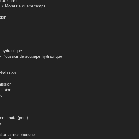
de carter
Moteur a quatre temps
ion
hydraulique
oussoir de soupape hydraulique
dmission
ission
ission
se
t limite (pont)
e
ion atmosphérique