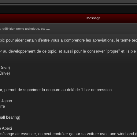
Message
 définition terme technique, etc ....
 pour aider certain d'entre vous a comprendre les abreviations, le terme tech
 au développement de ce topic, et aussi pour le conserver "propre" et lisible
Drive)
Drive)
, permet de supprimer la coupure au delà de 1 bar de pression
u Japon
rre
all bearing)
e Apexi
u mélange air essence, on peut contrôler ça sur sa voiture avec une wideband 