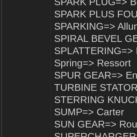
SPARK PLUG=> B
SPARK PLUS FOUL
SPARKING=> Allu
SPIRAL BEVEL GEA
SPLATTERING=> É
Spring=> Ressort
SPUR GEAR=> Eng
TURBINE STATOR=>
STERRING KNUCKL
SUMP=> Carter
SUN GEAR=> Roue
SUPERCHARGER=>