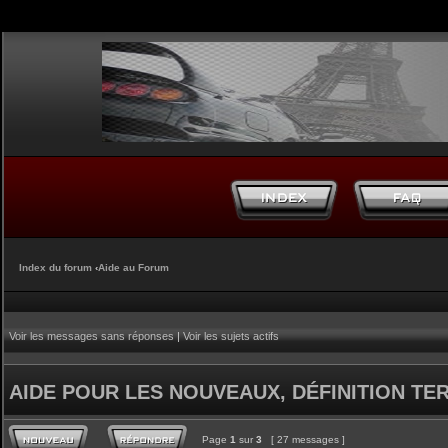
Index du forum
‹
Aide au Forum
Voir les messages sans réponses
|
Voir les sujets actifs
AIDE POUR LES NOUVEAUX, DÉFINITION TERM
Page
1
sur
3
[ 27 messages ]