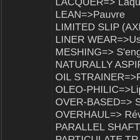
LACQUER=> Laque
LEAN=>Pauvre
LIMITED SLIP (AXL
LINER WEAR=>Usu
MESHING=> S'eng
NATURALLY ASPIRE
OIL STRAINER=>Fil
OLEO-PHILIC=>Lip
OVER-BASED=> Su
OVERHAUL=> Rév
PARALLEL SHAFTS=
PARTICULATE TRAP