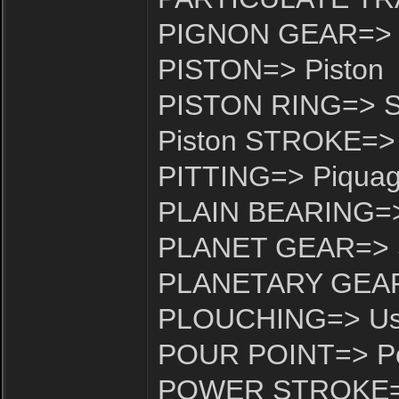
PIGNON GEAR=> P
PISTON=> Piston
PISTON RING=> Se
Piston STROKE=> 
PITTING=> Piqua
PLAIN BEARING=> P
PLANET GEAR=> Sa
PLANETARY GEARS
PLOUCHING=> Usur
POUR POINT=> Poi
POWER STROKE=> 