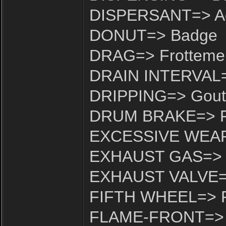
DISPERSANT=> Add
DONUT=> Badge
DRAG=> Frottemen
DRAIN INTERVAL=>
DRIPPING=> Goute
DRUM BRAKE=> Fr
EXCESSIVE WEAR=
EXHAUST GAS=> G
EXHAUST VALVE=>
FIFTH WHEEL=> P
FLAME-FRONT=> F