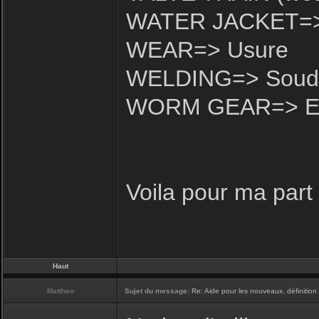
WATER JACKET=> C
WEAR=> Usure
WELDING=> Soud
WORM GEAR=> Engr
Voila pour ma part
Haut
Mattheo
Sujet du message:
Re: Aide pour les nouveaux, définition 