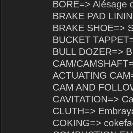
BORE=> Alésage d
BRAKE PAD LINING
BRAKE SHOE=> Sab
BUCKET TAPPET=>
BULL DOZER=> Bu
CAM/CAMSHAFT=>
ACTUATING CAM
CAM AND FOLLOW
CAVITATION=> Cav
CLUTH=> Embray
COKING=> cokefac