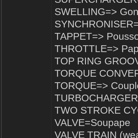
SWELLING=> Gonf
SYNCHRONISER=>
TAPPET=> Pousso
THROTTLE=> Papil
TOP RING GROOVE
TORQUE CONVERTE
TORQUE=> Coupl
TURBOCHARGER=> 
TWO STROKE CYCL
VALVE=Soupape
VALVE TRAIN (wea