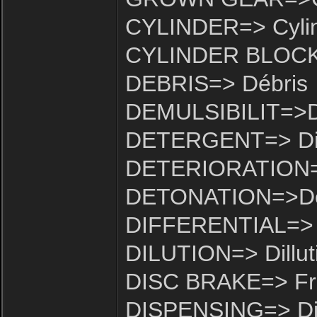
CYLINDER=> Cyli
CYLINDER BLOCK=>
DEBRIS=> Débris
DEMULSIBILIT=>De
DETERGENT=> Dis
DETERIORATION=>
DETONATION=>De
DIFFERENTIAL=> Di
DILUTION=> Dillut
DISC BRAKE=> Fre
DISPENSING=> Dis