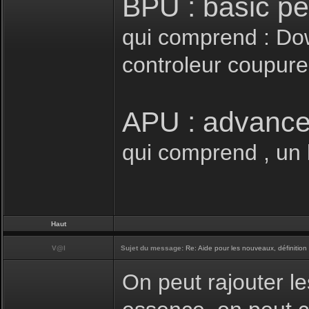
BPU : basic p
qui comprend : Down
controleur coupure 
APU : advance
qui comprend , un k
Haut
V@l
Sujet du message:
Re: Aide pour les nouveaux, définition 
On peut rajouter le