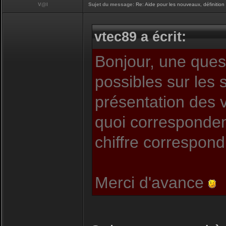
V@l
Sujet du message:
Re: Aide pour les nouveaux, définition 
vtec89 a écrit:
Bonjour, une quest
possibles sur les s
présentation des v
quoi correspondent
chiffre correspon
Merci d'avance