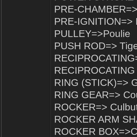
PRE-CHAMBER=> C
PRE-IGNITION=> 
PULLEY=>Poulie
PUSH ROD=> Tige -
RECIPROCATING=> 
RECIPROCATING 
RING (STICK)=> 
RING GEAR=> Co
ROCKER=> Culbut
ROCKER ARM SHAF
ROCKER BOX=>Cu