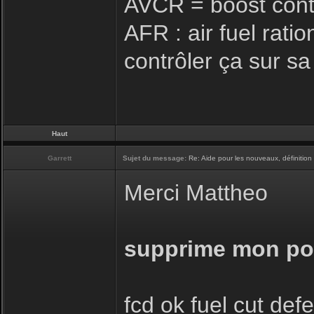
AVCR = boost cont
AFR : air fuel rati
contrôler ça sur s
Haut
Garrett
Sujet du message:
Re: Aide pour les nouveaux, définition 
Merci Mattheo
supprime mon post
fcd ok fuel cut def