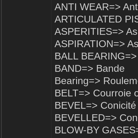
ANTI WEAR=> Anti
ARTICULATED PIST
ASPERITIES=> Asp
ASPIRATION=> Asp
BALL BEARING=> R
BAND=> Bande
Bearing=> Roulem
BELT=> Courroie o
BEVEL=> Conicité
BEVELLED=> Con
BLOW-BY GASES=>