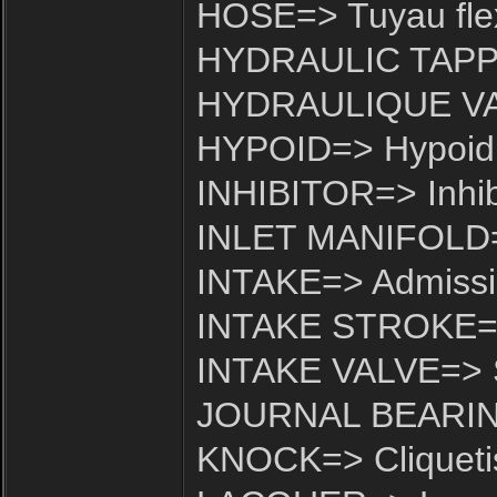
HOSE=> Tuyau flex
HYDRAULIC TAPPE
HYDRAULIQUE VAL
HYPOID=> Hypoid
INHIBITOR=> Inhib
INLET MANIFOLD=>
INTAKE=> Admiss
INTAKE STROKE=>
INTAKE VALVE=> S
JOURNAL BEARING=
KNOCK=> Cliqueti