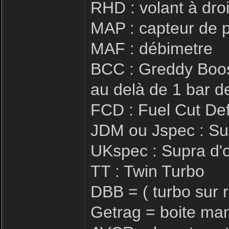
RHD : volant à dro
MAP : capteur de 
MAF : débimetre
BCC : Greddy Boos
au delà de 1 bar d
FCD : Fuel Cut De
JDM ou Jspec : Su
UKspec : Supra d'o
TT : Twin Turbo
DBB = ( turbo sur 
Getrag = boite man