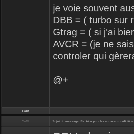
je voie souvent au
DBB = ( turbo sur 
Gtrag = ( si j'ai b
AVCR = (je ne sais 
controler qui gèrer
@+
Haut
YuR!
Sujet du message:
Re: Aide pour les nouveaux, définition 