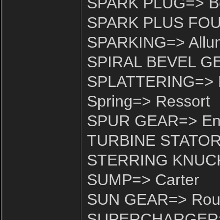
SPARK PLUG=> B
SPARK PLUS FOUL
SPARKING=> Allu
SPIRAL BEVEL GEA
SPLATTERING=> É
Spring=> Ressort
SPUR GEAR=> Eng
TURBINE STATOR=>
STERRING KNUCKL
SUMP=> Carter
SUN GEAR=> Roue
SUPERCHARGER=>