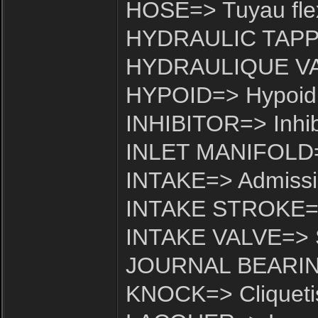
HOSE=> Tuyau flex
HYDRAULIC TAPPE
HYDRAULIQUE VAL
HYPOID=> Hypoid
INHIBITOR=> Inhib
INLET MANIFOLD=>
INTAKE=> Admiss
INTAKE STROKE=>
INTAKE VALVE=> S
JOURNAL BEARING=
KNOCK=> Cliqueti