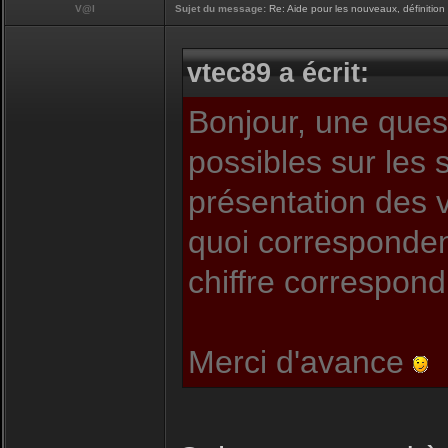
V@l
Sujet du message:
Re: Aide pour les nouveaux, définition 
vtec89 a écrit:
Bonjour, une quest
possibles sur les s
présentation des v
quoi correspondent
chiffre correspon
Merci d'avance