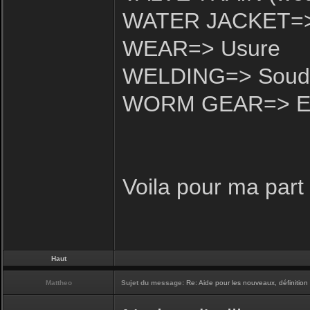
WATER JACKET=> C
WEAR=> Usure
WELDING=> Soud
WORM GEAR=> Engr
Voila pour ma part
Haut
Mattheo
Sujet du message:
Re: Aide pour les nouveaux, définition 