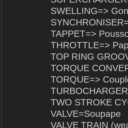
SWELLING=> Gonf
SYNCHRONISER=>
TAPPET=> Pousso
THROTTLE=> Papil
TOP RING GROOVE
TORQUE CONVERTE
TORQUE=> Coupl
TURBOCHARGER=> 
TWO STROKE CYCL
VALVE=Soupape
VALVE TRAIN (wea