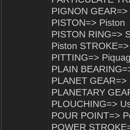
PIGNON GEAR=> P
PISTON=> Piston
PISTON RING=> Se
Piston STROKE=> 
PITTING=> Piqua
PLAIN BEARING=> P
PLANET GEAR=> Sa
PLANETARY GEARS
PLOUCHING=> Usur
POUR POINT=> Poi
POWER STROKE=> 