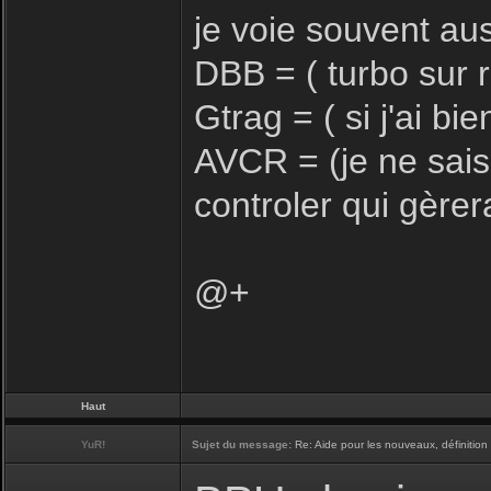
je voie souvent au
DBB = ( turbo sur 
Gtrag = ( si j'ai b
AVCR = (je ne sais 
controler qui gèrer
@+
Haut
YuR!
Sujet du message:
Re: Aide pour les nouveaux, définition 