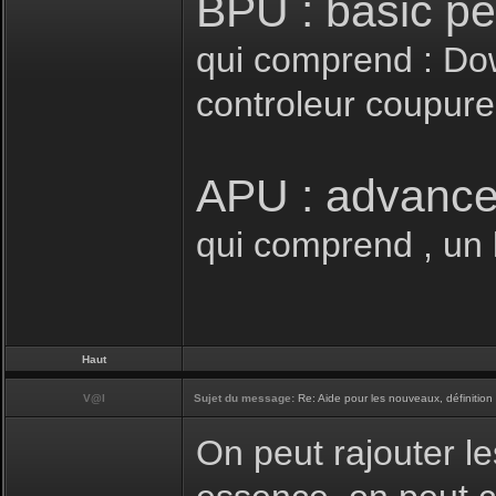
BPU : basic p
qui comprend : Down
controleur coupure 
APU : advance
qui comprend , un k
Haut
V@l
Sujet du message:
Re: Aide pour les nouveaux, définition 
On peut rajouter le