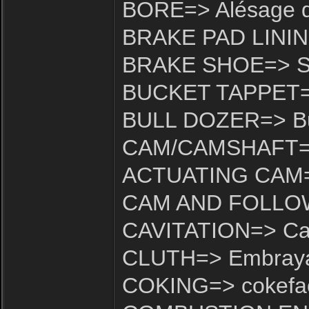
BORE=> Alésage d
BRAKE PAD LINING
BRAKE SHOE=> Sab
BUCKET TAPPET=>
BULL DOZER=> Bu
CAM/CAMSHAFT=>
ACTUATING CAM
CAM AND FOLLOW
CAVITATION=> Cav
CLUTH=> Embray
COKING=> cokefac