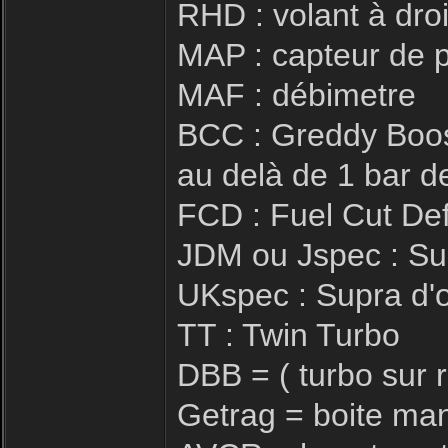
RHD : volant à dro
MAP : capteur de 
MAF : débimetre
BCC : Greddy Boos
au delà de 1 bar d
FCD : Fuel Cut De
JDM ou Jspec : Su
UKspec : Supra d'o
TT : Twin Turbo
DBB = ( turbo sur 
Getrag = boite man