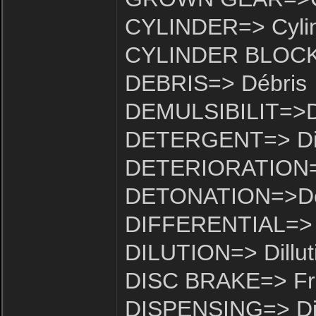
CYLINDER=> Cyli
CYLINDER BLOCK=>
DEBRIS=> Débris
DEMULSIBILIT=>De
DETERGENT=> Dis
DETERIORATION=>
DETONATION=>De
DIFFERENTIAL=> Di
DILUTION=> Dillut
DISC BRAKE=> Fre
DISPENSING=> Dis