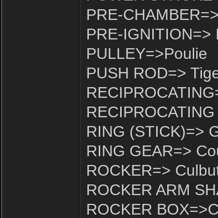
PRE-CHAMBER=> C
PRE-IGNITION=> 
PULLEY=>Poulie
PUSH ROD=> Tige -
RECIPROCATING=> 
RECIPROCATING 
RING (STICK)=> 
RING GEAR=> Co
ROCKER=> Culbut
ROCKER ARM SHAF
ROCKER BOX=>Cu