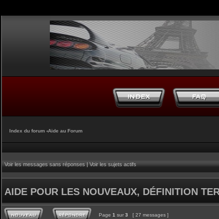
Index du forum
‹
Aide au Forum
Voir les messages sans réponses
|
Voir les sujets actifs
AIDE POUR LES NOUVEAUX, DÉFINITION TERM
Page
1
sur
3
[ 27 messages ]