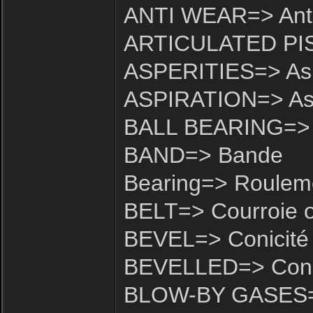
ANTI WEAR=> Anti
ARTICULATED PIST
ASPERITIES=> Asp
ASPIRATION=> Asp
BALL BEARING=> R
BAND=> Bande
Bearing=> Roulem
BELT=> Courroie o
BEVEL=> Conicité
BEVELLED=> Con
BLOW-BY GASES=>