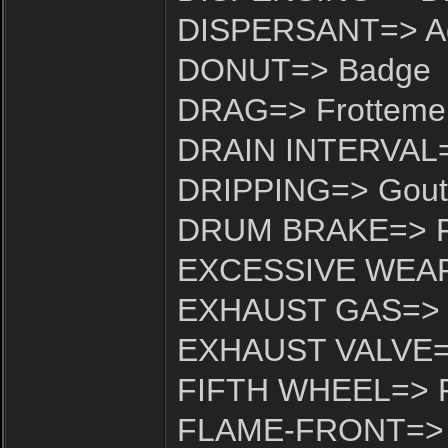
DISPERSANT=> Add
DONUT=> Badge
DRAG=> Frottemen
DRAIN INTERVAL=>
DRIPPING=> Goute
DRUM BRAKE=> Fr
EXCESSIVE WEAR=
EXHAUST GAS=> G
EXHAUST VALVE=>
FIFTH WHEEL=> P
FLAME-FRONT=> F