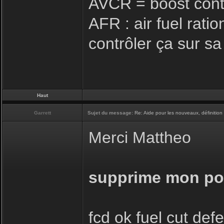
AVCR = boost cont
AFR : air fuel rati
contrôler ça sur s
Haut
Garrett
Sujet du message:
Re: Aide pour les nouveaux, définition 
Merci Mattheo
supprime mon post
fcd ok fuel cut def