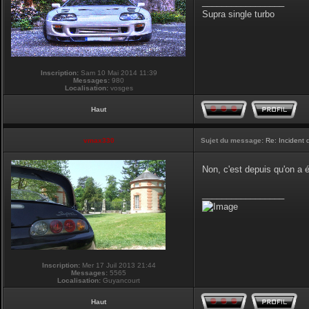
_________________
Supra single turbo
Inscription:
Sam 10 Mai 2014 11:39
Messages:
980
Localisation:
vosges
Haut
vmax330
Sujet du message:
Re: Incident
Non, c'est depuis qu'on a
_________________
Inscription:
Mer 17 Juil 2013 21:44
Messages:
5565
Localisation:
Guyancourt
Haut