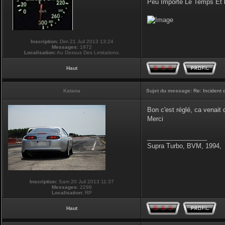
Peu Importe Le Temps Et 
Inscription:
Dim 21 Juil 2013 13:24
Messages:
1972
Localisation:
Au Dessus Des Limitations.
Haut
Katana
Sujet du message:
Re: Incident
Bon c'est réglé, ca venait
Merci
_________________
Supra Turbo, BVM, 1994,
Inscription:
Sam 20 Juil 2013 11:37
Messages:
2299
Localisation:
RP
Haut