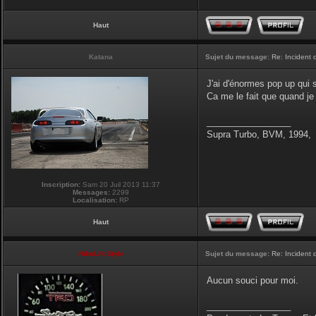
Haut
Katana
Sujet du message:
Re: Incident
J'ai d'énormes pop up qui 
Ca me le fait que quand je 
_________________
Supra Turbo, BVM, 1994,
Inscription:
Sam 20 Juil 2013 11:37
Messages:
2299
Localisation:
RP
Haut
NikoLifeStyle
Sujet du message:
Re: Incident
Aucun souci pour moi.
_________________