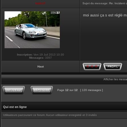
touti-17
Sujet du message:
Re: Incident
moi aussi ça s est réglé ma
Inscription:
Ven 19 Juil 2013 10:30
Messages:
3357
Haut
Afficher les mess
Page
12
sur
12
[ 120 messages ]
Qui est en ligne
Utilisateurs parcourant ce forum: Aucun utilisateur enregistré et 3 invités