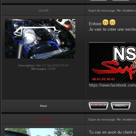
nico30
Sujet du message:
Re: Incident
Enfoiré
Je vais te créer une sectio
_________________
Inscription:
Mer 17 Juil 2013 07:47
Messages:
2159
https://www.facebook.com/
Haut
vmax330
Sujet du message:
Re: Incident
Tu vas en avoir du client s