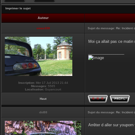
Imprimer le sujet
Auteur
vmax330
Sujet du message:
Re: Incident
Moi ça allait pas ce matin
_________________
Inscription:
Mer 17 Juil 2013 21:44
Messages:
5565
Localisation:
Guyancourt
Haut
did88
Sujet du message:
Re: Incident
Arrêter d aller sur youpor