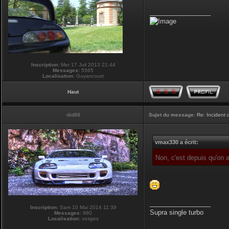
_________________
Inscription:
Mer 17 Juil 2013 21:44
Messages:
5565
Localisation:
Guyancourt
Haut
did88
Sujet du message:
Re: Incident
vmax330 a écrit:
Non, c'est depuis qu'on
_________________
Inscription:
Sam 10 Mai 2014 11:39
Supra single turbo
Messages:
980
Localisation:
vosges