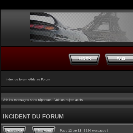
Index du forum
‹
Aide au Forum
Voir les messages sans réponses
|
Voir les sujets actifs
INCIDENT DU FORUM
Page
12
sur
12
[ 120 messages ]