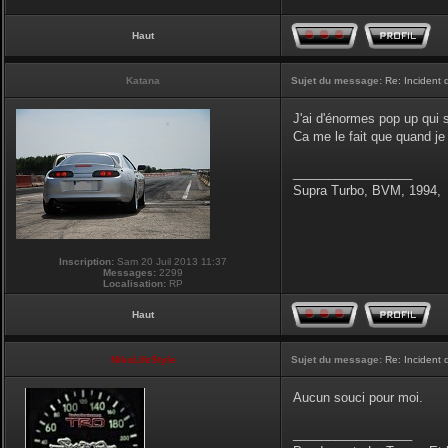
Haut
Katana
Sujet du message:
Re: Incident
J'ai d'énormes pop up qui 
Ca me le fait que quand je 
_________________
Supra Turbo, BVM, 1994,
Inscription:
Sam 20 Juil 2013 11:37
Messages:
2299
Localisation:
RP
Haut
NikoLifeStyle
Sujet du message:
Re: Incident
Aucun souci pour moi.
_________________