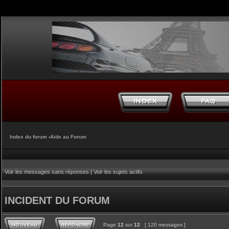
Index du forum
‹
Aide au Forum
Voir les messages sans réponses
|
Voir les sujets actifs
INCIDENT DU FORUM
Page
12
sur
12
[ 120 messages ]