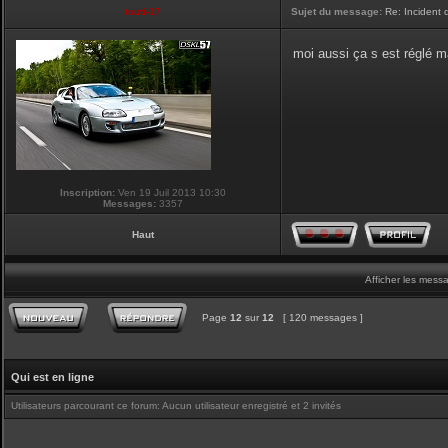
touti-17
Sujet du message:
Re: Incident
moi aussi ça s est réglé ma
Inscription:
Ven 19 Juil 2013 10:30
Messages:
3357
Haut
Afficher les mess
Page
12
sur
12
[ 120 messages ]
Qui est en ligne
Utilisateurs parcourant ce forum: Aucun utilisateur enregistré et 2 invités