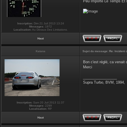
Peu Importe Le Temps Et 
Inscription:
Dim 21 Juil 2013 13:24
Messages:
1972
Localisation:
Au Dessus Des Limitations.
Haut
Katana
Sujet du message:
Re: Incident
Bon c'est réglé, ca venait
Merci
_________________
Supra Turbo, BVM, 1994,
Inscription:
Sam 20 Juil 2013 11:37
Messages:
2299
Localisation:
RP
Haut