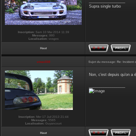
_________________
Supra single turbo
Inscription:
Sam 10 Mai 2014 11:39
Messages:
980
Localisation:
vosges
Haut
vmax330
Sujet du message:
Re: Incident
Non, c'est depuis qu'on a
_________________
Inscription:
Mer 17 Juil 2013 21:44
Messages:
5565
Localisation:
Guyancourt
Haut