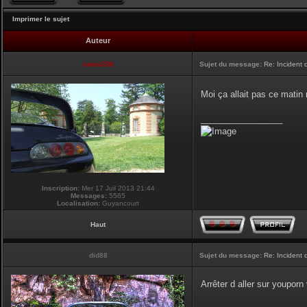
Imprimer le sujet
Auteur
vmax330
Sujet du message:
Re: Incident
Moi ça allait pas ce matin
_________________
Inscription:
Mer 17 Juil 2013 21:44
Messages:
5565
Localisation:
Guyancourt
Haut
did88
Sujet du message:
Re: Incident
Arrêter d aller sur youpor