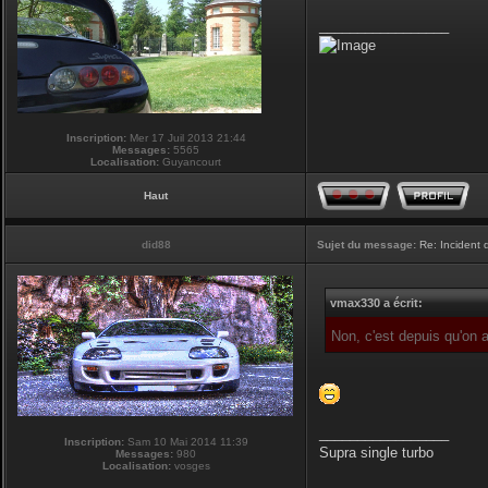
_________________
Inscription:
Mer 17 Juil 2013 21:44
Messages:
5565
Localisation:
Guyancourt
Haut
did88
Sujet du message:
Re: Incident
vmax330 a écrit:
Non, c'est depuis qu'on
_________________
Inscription:
Sam 10 Mai 2014 11:39
Supra single turbo
Messages:
980
Localisation:
vosges