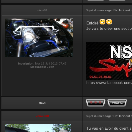
nico30
Sujet du message:
Re: Incident
Enfoiré
Je vais te créer une sectio
_________________
Inscription:
Mer 17 Juil 2013 07:47
Messages:
2159
https://www.facebook.com/
Haut
vmax330
Sujet du message:
Re: Incident
Tu vas en avoir du client s