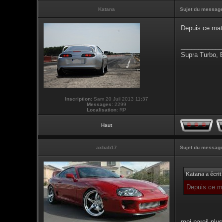
Katana
Sujet du messag
Depuis ce mati
___________
Supra Turbo,
Inscription:
Sam 20 Juil 2013 11:37
Messages:
2299
Localisation:
RP
Haut
axbab17
Sujet du messag
Katana a écrit
Depuis ce ma
moi pareil,plu