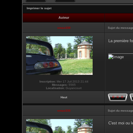
Imprimer le sujet
Auteur
vmax330
Sujet du messag
La première foi
___________
Inscription:
Mer 17 Juil 2013 21:44
Messages:
5565
Localisation:
Guyancourt
Haut
vmax330
Sujet du messag
C'est moi ou 