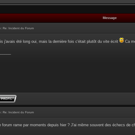
Message
e:
Re: Incident du Forum
s j'avais été long oui, mais la dernière fois c'était plutôt du vite écrit
Ca me 
______
e:
Re: Incident du Forum
le forum rame par moments depuis hier ? J'ai même souvent des échecs de c