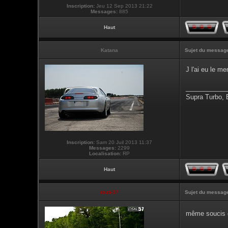
Inscription:
Jeu 12 Sep 2013 21:22
Messages:
885
Haut
Katana
Sujet du messag
J l'ai eu le 
___________
Supra Turbo,
Inscription:
Sam 20 Juil 2013 11:37
Messages:
2299
Localisation:
RP
Haut
touti-17
Sujet du messag
même soucis q