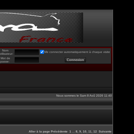
Nom
Me connecter automatiquement à chaque visite
utilisateur:
Mot de
passe:
Nous sommes le Sam 8 Aoû 2026 11:40
Aller à la page
Précédente
1
...
8
,
9
,
10
,
11
,
12
Suivante