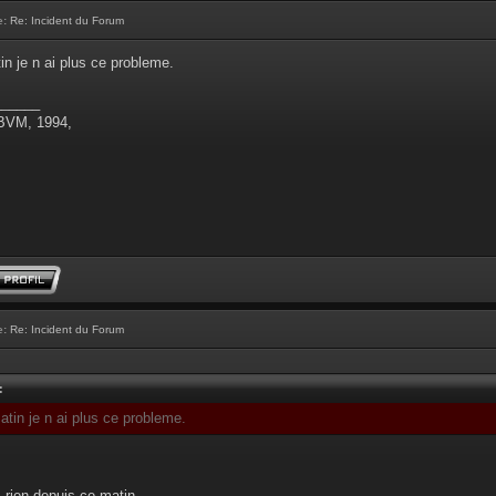
e:
Re: Incident du Forum
n je n ai plus ce probleme.
______
 BVM, 1994,
e:
Re: Incident du Forum
:
tin je n ai plus ce probleme.
s rien depuis ce matin...