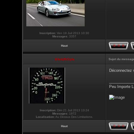
Inscription:
Ven 19 Juil 2013 10:30
Messages:
3357
Haut
NikoLifeStyle
Sujet du messag
Déconnectez v
___________
Peu Importe L
Inscription:
Dim 21 Juil 2013 13:24
Messages:
1972
Localisation:
Au Dessus Des Limitations.
Haut