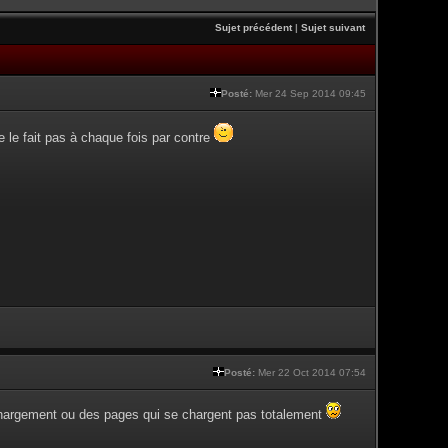
Sujet précédent
|
Sujet suivant
Posté:
Mer 24 Sep 2014 09:45
le fait pas à chaque fois par contre
Posté:
Mer 22 Oct 2014 07:54
hargement ou des pages qui se chargent pas totalement