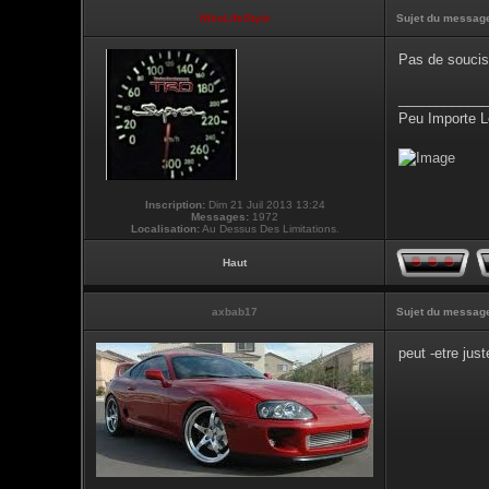
NikoLifeStyle
Sujet du messag
Pas de soucis
___________
Peu Importe L
Inscription:
Dim 21 Juil 2013 13:24
Messages:
1972
Localisation:
Au Dessus Des Limitations.
Haut
axbab17
Sujet du messag
peut -etre just