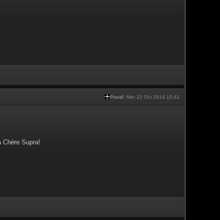
Posté:
Mer 22 Oct 2014 10:41
a Chère Supra!