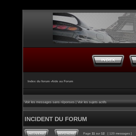
Index du forum
‹
Aide au Forum
Voir les messages sans réponses
|
Voir les sujets actifs
INCIDENT DU FORUM
Page
11
sur
12
[ 120 messages ]