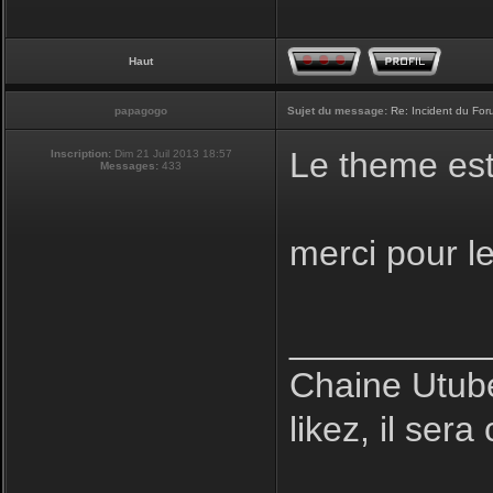
Haut
papagogo
Sujet du message:
Re: Incident du Fo
Le theme est
Inscription:
Dim 21 Juil 2013 18:57
Messages:
433
merci pour le 
__________
Chaine Utube
likez, il sera