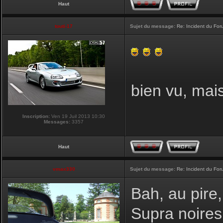
Haut
touti-17
Sujet du message:
Re: Incident du Fo
bien vu, mai
Inscription:
Ven 19 Juil 2013 10:30
Messages:
3357
Haut
vmax330
Sujet du message:
Re: Incident du Fo
Bah, au pire,
Supra noires