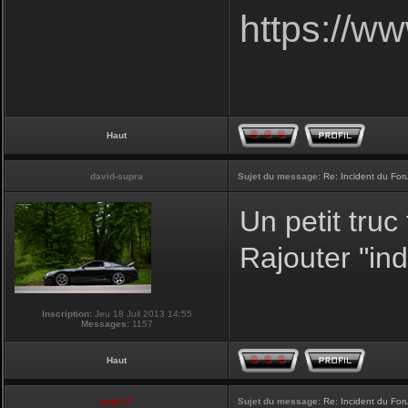
https://
Haut
david-supra
Sujet du message:
Re: Incident du Fo
Un petit truc
Rajouter "ind
Inscription:
Jeu 18 Juil 2013 14:55
Messages:
1157
Haut
touti-17
Sujet du message:
Re: Incident du Fo