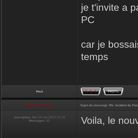
je t'invite a
PC
car je bossa
temps
Haut
Club Supra France
Sujet du message:
Re: Incident du Fo
Voila, le no
Inscription:
Mar 16 Juil 2013 21:16
Messages:
82