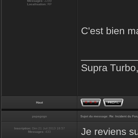
Messages:
2299
Localisation:
RP
C'est bien ma
__________
Supra Turbo
Haut
papagogo
Sujet du message:
Re: Incident du Fo
Je reviens su
Inscription:
Dim 21 Juil 2013 18:57
Messages:
433