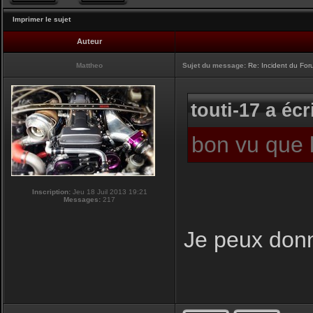
Imprimer le sujet
Auteur
Mattheo
Sujet du message:
Re: Incident du Fo
touti-17 a écri
bon vu que 
Inscription:
Jeu 18 Juil 2013 19:21
Messages:
217
Je peux donn