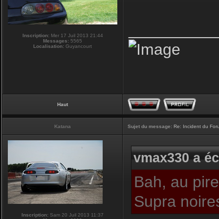
__________
Inscription:
Mer 17 Juil 2013 21:44
Messages:
5565
Localisation:
Guyancourt
Haut
Katana
Sujet du message:
Re: Incident du Fo
vmax330 a écr
Bah, au pire
Supra noire
Inscription:
Sam 20 Juil 2013 11:37