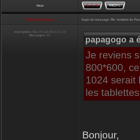
Haut
Club Supra France
Sujet du message:
Re: Incident du Fo
Inscription:
Mar 16 Juil 2013 21:16
Messages:
82
papagogo a é
Je reviens s
800*600, ce 
1024 serait l
les tablette
Bonjour,