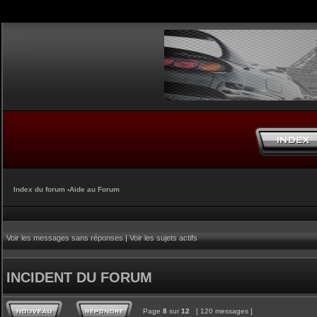
Index du forum
‹
Aide au Forum
Voir les messages sans réponses
|
Voir les sujets actifs
INCIDENT DU FORUM
Page
8
sur
12
[ 120 messages ]