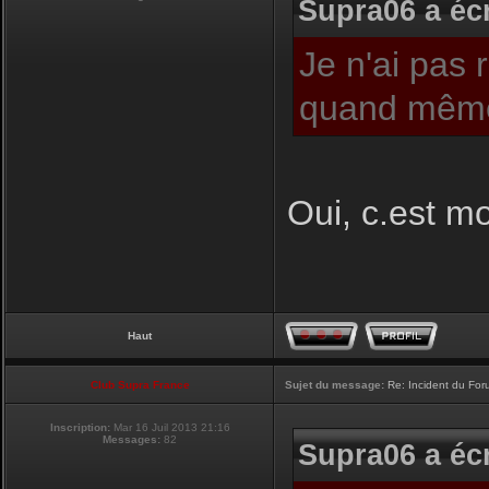
Supra06 a écr
Je n'ai pas 
quand même
Oui, c.est moi
Haut
Club Supra France
Sujet du message:
Re: Incident du Fo
Inscription:
Mar 16 Juil 2013 21:16
Messages:
82
Supra06 a écr