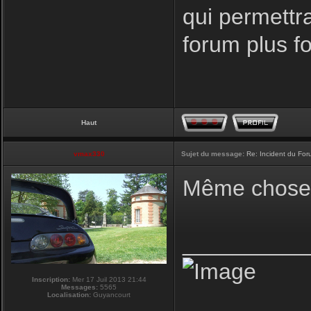
qui permettr
forum plus f
Haut
vmax330
Sujet du message:
Re: Incident du Fo
Même chose p
__________
Inscription:
Mer 17 Juil 2013 21:44
Messages:
5565
Localisation:
Guyancourt