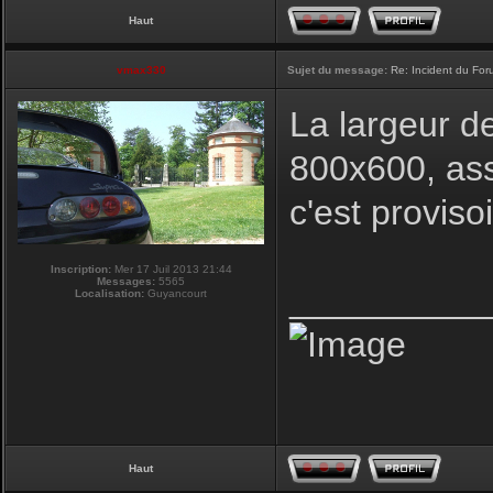
Haut
vmax330
Sujet du message:
Re: Incident du Fo
La largeur d
800x600, ass
c'est proviso
Inscription:
Mer 17 Juil 2013 21:44
Messages:
5565
__________
Localisation:
Guyancourt
Haut