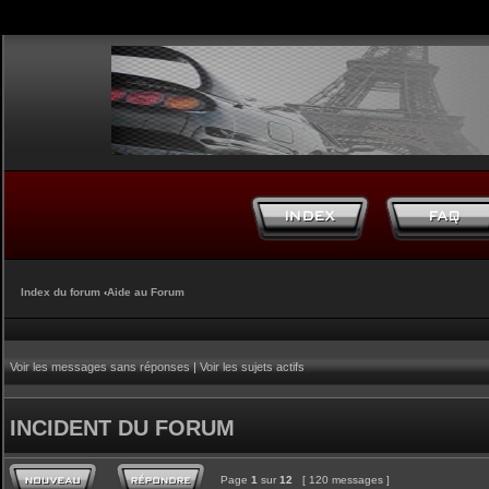
Index du forum
‹
Aide au Forum
Voir les messages sans réponses
|
Voir les sujets actifs
INCIDENT DU FORUM
Page
1
sur
12
[ 120 messages ]