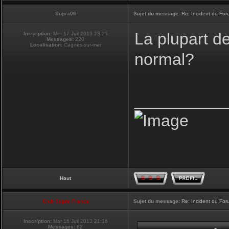
Supra06
Sujet du message:
Re: Incident du Fo
La plupart d
Inscription:
Mer 17 Juil 2013 23:25
Messages:
220
Localisation:
Cagnes-sur-mer
normal?
__________
Haut
Club Supra France
Sujet du message:
Re: Incident du Fo
Inscription:
Mar 16 Juil 2013 21:16
Messages:
82