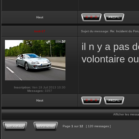
Haut
touti-17
Sujet du message:
Re: Incident du Fo
il n y a pas
volontaire o
Inscription:
Ven 19 Juil 2013 10:30
Messages:
3357
Haut
Afficher les mess
Page
1
sur
12
[ 120 messages ]