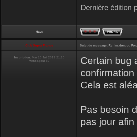
Dernière édition 
Haut
Club Supra France
Sujet du message:
Re: Incident du Fo
Certain bug a
Inscription:
Mar 16 Juil 2013 21:16
Messages:
82
confirmation
Cela est aléa
Pas besoin de
pas jour afi