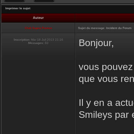
Imprimer le sujet
Auteur
Club Supra France
Sujet du message:
Incident du Forum
Bonjour,
Inscription:
Mar 16 Juil 2013 21:16
Messages:
82
vous pouvez i
que vous ren
Il y en a act
Smileys par