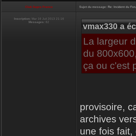
Club Supra France
Sujet du message:
Re: Incident du Fo
Inscription:
Mar 16 Juil 2013 21:16
Messages:
82
vmax330 a écr
La largeur 
du 800x600,
ça ou c'est 
provisoire, c
archives ver
une fois fait