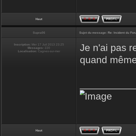
Haut
Supra06
Sujet du message:
Re: Incident du Fo
Je n'ai pas r
Inscription:
Mer 17 Juil 2013 23:25
Messages:
220
Localisation:
Cagnes-sur-mer
quand même 
__________
Haut