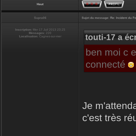
Haut
Supra06
Sujet du message:
Re: Incident du F
Inscription:
Mer 17 Juil 2013 23:25
Messages:
220
touti-17 a écr
Localisation:
Cagnes-sur-mer
ben moi c e
connecté
Je m'attend
c'est très r