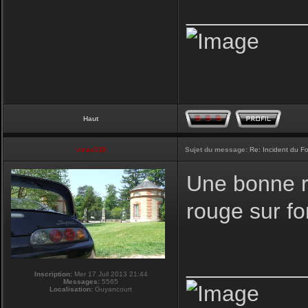
_________
Haut
vmax330
Sujet du message:
Re: Incident du F
Une bonne r
rouge sur fon
_________
Inscription:
Mer 17 Juil 2013 21:44
Messages:
5565
Localisation:
Guyancourt