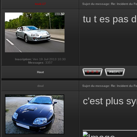
touti-17
Sujet du message:
Re: Incident du F
tu t es pas 
Inscription:
Ven 19 Juil 2013 10:30
Messages:
3357
Haut
doul
Sujet du message:
Re: Incident du F
c'est plus 
_________