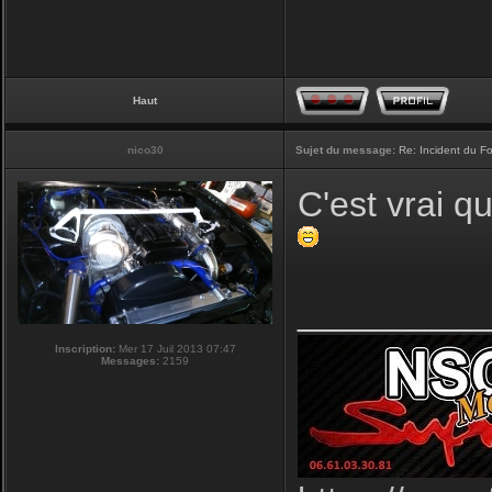
Haut
nico30
Sujet du message:
Re: Incident du F
C'est vrai qu
_________
Inscription:
Mer 17 Juil 2013 07:47
Messages:
2159