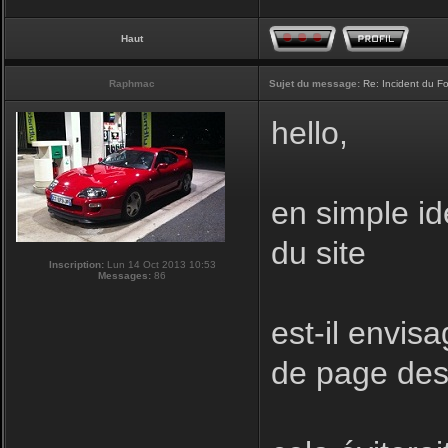
Haut
Raphmac
Sujet du message:
Re: Incident du F
hello,
en simple id
du site
Inscription:
Lun 14 Oct 2013 10:53
Messages:
86
est-il envis
de page des 