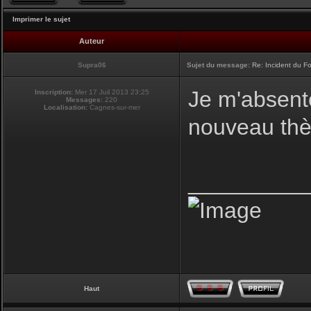
Imprimer le sujet
Auteur
Supra06
Sujet du message:
Re: Incident du F
Je m'absente
Inscription:
Mer 17 Juil 2013 23:25
Messages:
220
Localisation:
Cagnes-sur-mer
nouveau t
_________
Haut