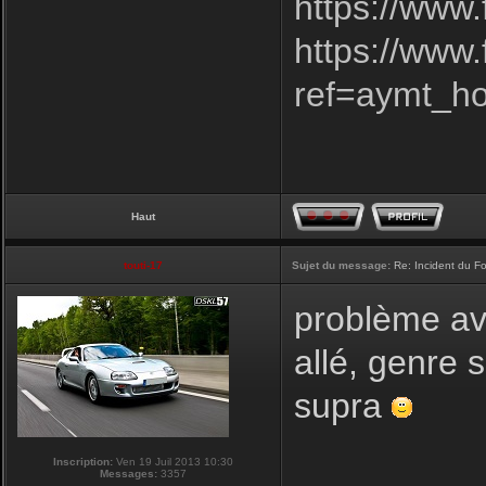
https://www
https://www
ref=aymt_h
Haut
touti-17
Sujet du message:
Re: Incident du F
problème ave
allé, genre 
supra
Inscription:
Ven 19 Juil 2013 10:30
Messages:
3357