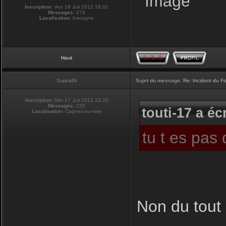
Inscription:
Ven 19 Juil 2013 18:01
Messages:
279
Localisation:
bretagne
Haut
Supra06
Sujet du message:
Re: Incident du F
Inscription:
Mer 17 Juil 2013 23:25
Messages:
220
touti-17 a écr
Localisation:
Cagnes-sur-mer
tu t es pas
Non du tout