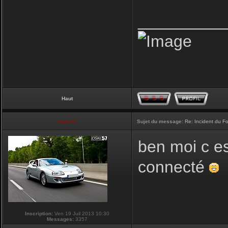
_________
Haut
touti-17
Sujet du message:
Re: Incident du F
ben moi c es
connecté
Inscription:
Ven 19 Juil 2013 10:30
Messages:
3357