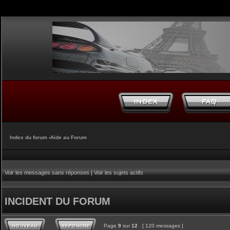
Index du forum
‹
Aide au Forum
Voir les messages sans réponses
|
Voir les sujets actifs
INCIDENT DU FORUM
Page
9
sur
12
[ 120 messages ]