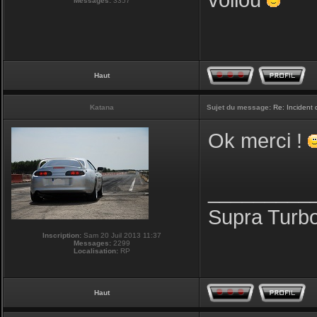
voilou
Messages:
3357
Haut
Katana
Sujet du message:
Re: Incident
Ok merci !
_________
Supra Turb
Inscription:
Sam 20 Juil 2013 11:37
Messages:
2299
Localisation:
RP
Haut