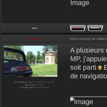
Haut
vmax330
Sujet du message:
Re: Incident
A plusieurs 
MP, j'appuie
soit parti
E
de navigati
Inscription:
Mer 17 Juil 2013 21:44
Messages:
5565
Localisation:
Guyancourt
_________