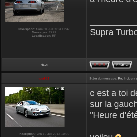
_________
Inscription:
Sam 20 Juil 2013 11:37
Supra Turb
Messages:
2299
Localisation:
RP
Haut
touti-17
Sujet du message:
Re: Incident
c est a toi
sur la gauc
"Heure d’été
Inscription:
Ven 19 Juil 2013 10:30