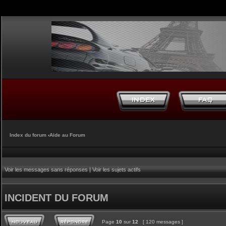
Index du forum
‹
Aide au Forum
Voir les messages sans réponses
|
Voir les sujets actifs
INCIDENT DU FORUM
Page
10
sur
12
[ 120 messages ]