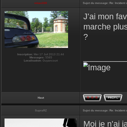
vmax330
Sujet du message:
Re: Incident
J'ai mon fav
marche plus,
?
Inscription:
Mer 17 Juil 2013 21:44
_________
Messages:
5565
Localisation:
Guyancourt
Haut
SupraRZ
Sujet du message:
Re: Incident
Moi je n'ai 