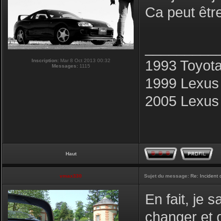
Ca peut être
_________
Inscription:
Mar 8 Oct 2013 00:32
1993 Toyot
Messages:
1115
1999 Lexus
2005 Lexus
Haut
vmax330
Sujet du message:
Re: Incident
En fait, je s
changer et q