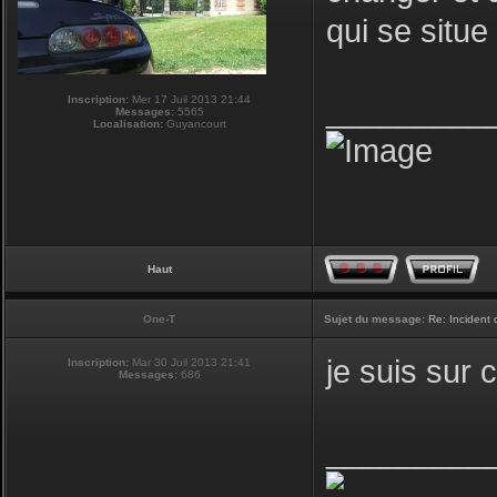
qui se situ
Inscription:
Mer 17 Juil 2013 21:44
_________
Messages:
5565
Localisation:
Guyancourt
Haut
One-T
Sujet du message:
Re: Incident
je suis sur 
Inscription:
Mar 30 Juil 2013 21:41
Messages:
686
_________