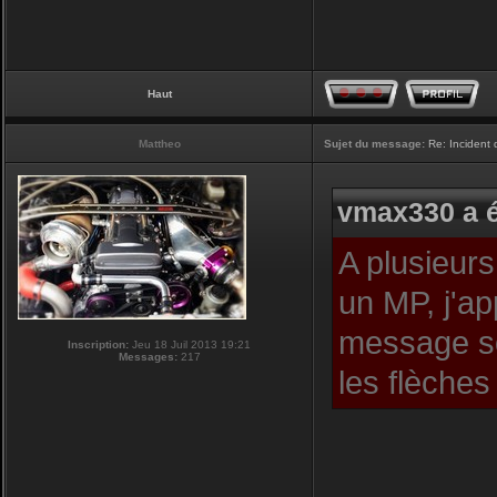
Haut
Mattheo
Sujet du message:
Re: Incident
vmax330 a é
A plusieurs
un MP, j'ap
message so
Inscription:
Jeu 18 Juil 2013 19:21
Messages:
217
les flèches