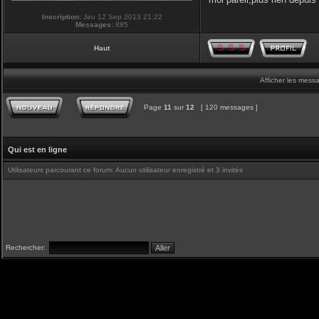
Inscription:
Jeu 12 Sep 2013 21:22
Messages:
885
Haut
Afficher les mess
Page
11
sur
12
[ 120 messages ]
Qui est en ligne
Utilisateurs parcourant ce forum: Aucun utilisateur enregistré et 3 invités
Rechercher: