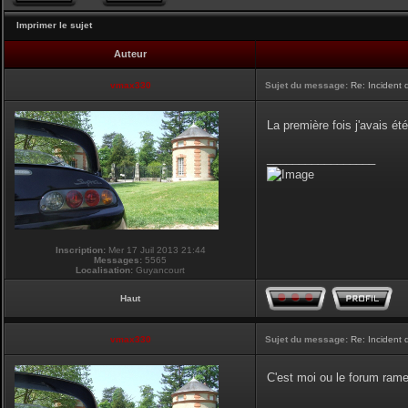
Imprimer le sujet
Auteur
vmax330
Sujet du message:
Re: Incident
La première fois j'avais été
_________________
Inscription:
Mer 17 Juil 2013 21:44
Messages:
5565
Localisation:
Guyancourt
Haut
vmax330
Sujet du message:
Re: Incident
C'est moi ou le forum ram