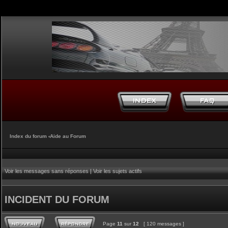
Index du forum
‹
Aide au Forum
Voir les messages sans réponses
|
Voir les sujets actifs
INCIDENT DU FORUM
Page
11
sur
12
[ 120 messages ]