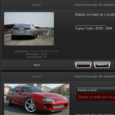
Katana
Sujet du message:
Re: Incident
Depuis ce matin je n ai pl
_________________
Supra Turbo, BVM, 1994,
Inscription:
Sam 20 Juil 2013 11:37
Messages:
2299
Localisation:
RP
Haut
axbab17
Sujet du message:
Re: Incident
Katana a écrit:
Depuis ce matin je n ai 
moi pareil,plus rien depuis