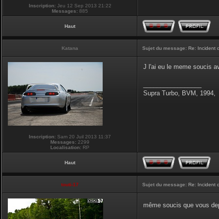
Inscription:
Jeu 12 Sep 2013 21:22
Messages:
885
Haut
Katana
Sujet du message:
Re: Incident
J l'ai eu le meme soucis 
_________________
Supra Turbo, BVM, 1994,
Inscription:
Sam 20 Juil 2013 11:37
Messages:
2299
Localisation:
RP
Haut
touti-17
Sujet du message:
Re: Incident
même soucis que vous depu