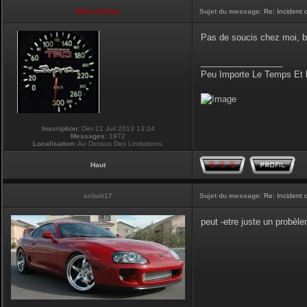
NikoLifeStyle
Sujet du message:
Re: Incident
Pas de soucis chez moi, b
_________________
Peu Importe Le Temps Et 
Inscription:
Dim 21 Juil 2013 13:24
Messages:
1972
Localisation:
Au Dessus Des Limitations.
Haut
axbab17
Sujet du message:
Re: Incident
peut -etre juste un probèlem