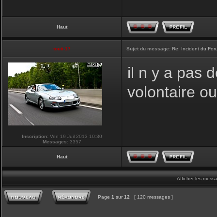
Haut
touti-17
Sujet du message:
Re: Incident du Fo
il n y a pas
volontaire o
Inscription:
Ven 19 Juil 2013 10:30
Messages:
3357
Haut
Afficher les mess
Page
1
sur
12
[ 120 messages ]