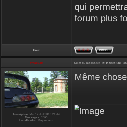
qui permettr
forum plus f
Haut
vmax330
Sujet du message:
Re: Incident du Fo
Même chose p
__________
Inscription:
Mer 17 Juil 2013 21:44
Messages:
5565
Localisation:
Guyancourt