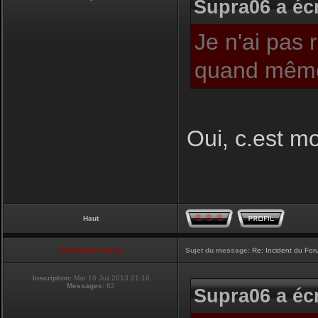
Supra06 a écr
Je n'ai pas 
quand même
Oui, c.est moi
Haut
Club Supra France
Sujet du message:
Re: Incident du Fo
Inscription:
Mar 16 Juil 2013 21:16
Messages:
82
Supra06 a écr