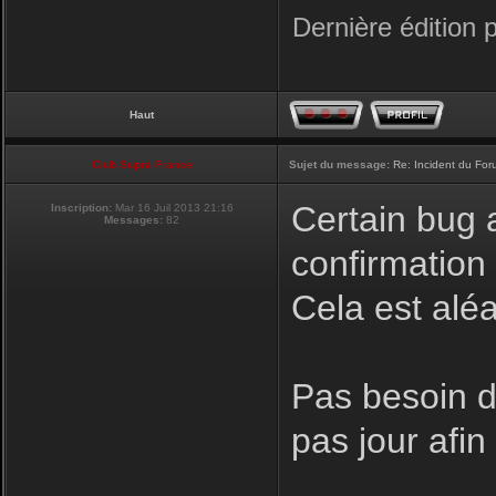
Dernière édition 
Haut
Club Supra France
Sujet du message:
Re: Incident du Fo
Certain bug a
Inscription:
Mar 16 Juil 2013 21:16
Messages:
82
confirmation
Cela est aléa
Pas besoin de
pas jour afi