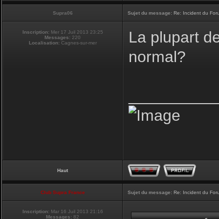
Supra06
Sujet du message:
Re: Incident du Fo
La plupart d
Inscription:
Mer 17 Juil 2013 23:25
Messages:
220
Localisation:
Cagnes-sur-mer
normal?
__________
Haut
Club Supra France
Sujet du message:
Re: Incident du Fo
Inscription:
Mar 16 Juil 2013 21:16
Messages:
82