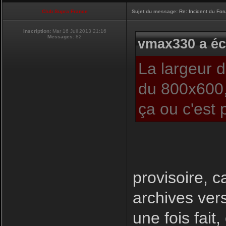
Club Supra France
Sujet du message:
Re: Incident du Fo
Inscription:
Mar 16 Juil 2013 21:16
Messages:
82
vmax330 a écr
La largeur 
du 800x600,
ça ou c'est 
provisoire, c
archives ver
une fois fait