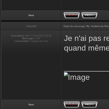
Haut
Supra06
Sujet du message:
Re: Incident du Fo
Je n'ai pas r
Inscription:
Mer 17 Juil 2013 23:25
Messages:
220
Localisation:
Cagnes-sur-mer
quand même 
__________
Haut