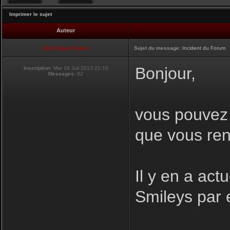
Imprimer le sujet
Auteur
Club Supra France
Sujet du message:
Incident du Forum
Bonjour,
Inscription:
Mar 16 Juil 2013 21:16
Messages:
82
vous pouvez i
que vous ren
Il y en a act
Smileys par