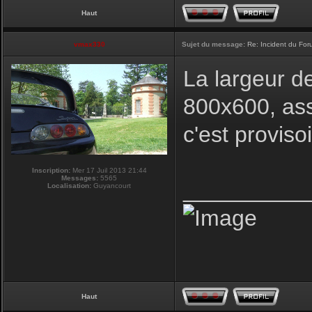
Haut
vmax330
Sujet du message:
Re: Incident du Fo
La largeur d
800x600, ass
c'est proviso
Inscription:
Mer 17 Juil 2013 21:44
Messages:
5565
__________
Localisation:
Guyancourt
Haut