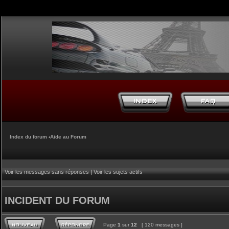
Index du forum
‹
Aide au Forum
Voir les messages sans réponses
|
Voir les sujets actifs
INCIDENT DU FORUM
Page
1
sur
12
[ 120 messages ]