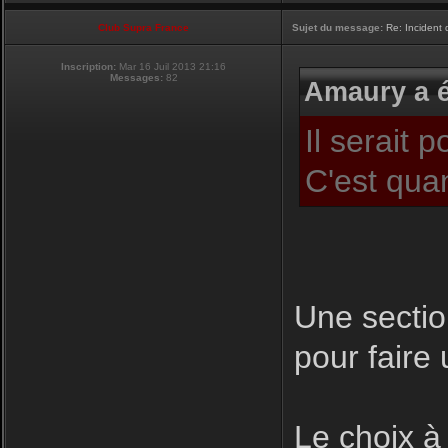
Club Supra France
Sujet du message:
Re: Incident
Inscription:
Mar 16 Juil 2013 21:16
Messages:
82
Amaury a é
Il serait 
C'est qua
Une sectio
pour faire 
Le choix à 