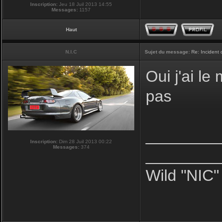
Inscription:
Jeu 18 Juil 2013 14:55
Messages:
1157
Haut
N.I.C
Sujet du message:
Re: Incident
Oui j'ai l
pas
________
Inscription:
Dim 28 Juil 2013 00:22
Messages:
374
________
Wild "NIC"