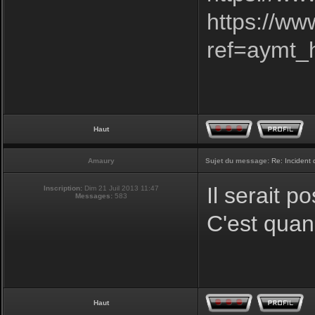
https://w
ref=aymt
Haut
Amaury
Sujet du message:
Re: Incident
Il serait p
Inscription:
Dim 21 Juil 2013 11:47
Messages:
583
C'est quan
Haut