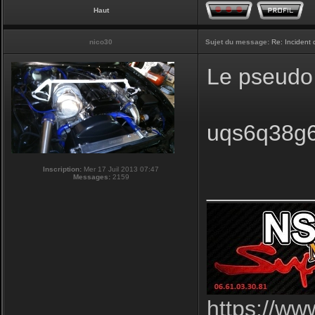
Haut
nico30
Sujet du message:
Re: Incident
Le pseudo 
uqs6q38g6 
Inscription:
Mer 17 Juil 2013 07:47
Messages:
2159
________
https://ww