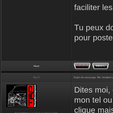
faciliter l
Tu peux do
pour poster
Haut
Toy-T
Sujet du message:
Re: Incident
Dites moi,
mon tel ou
clique mais
Inscription:
Lun 12 Aoû 2013 12:09