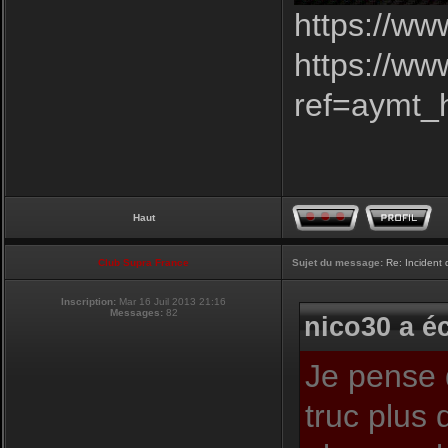
https://ww
https://w
ref=aymt
Haut
Club Supra France
Sujet du message:
Re: Incident
Inscription:
Mar 16 Juil 2013 21:16
Messages:
82
nico30 a éc
Je pense 
truc plus 