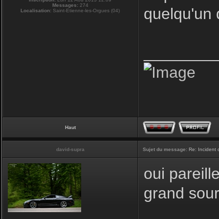
Messages:
274
quelqu'un 
Localisation:
Saint-Etienne-les-Orgues (04)
________
Haut
david-supra
Sujet du message:
Re: Incident
oui pareill
grand sour