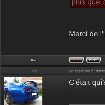
plus que b
Merci de l'
Haut
Joh27
Sujet du message:
Re: Incident
C'était qui
________