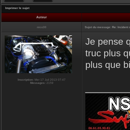
Imprimer le sujet
Auteur
nico30
Sujet du message:
Re: Incident
Je pense q
truc plus q
plus que bi
Inscription:
Mer 17 Juil 2013 07:47
Messages:
2159
________