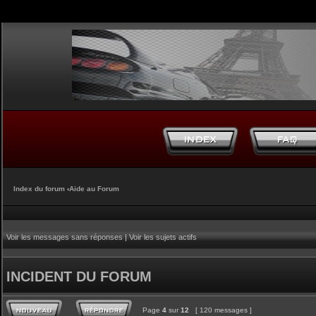
Index du forum
‹
Aide au Forum
Voir les messages sans réponses
|
Voir les sujets actifs
INCIDENT DU FORUM
Page
4
sur
12
[ 120 messages ]