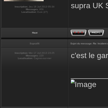
supra UK 
Inscription:
Jeu 18 Juil 2013 05:34
Messages:
956
Localisation:
Eure (27)
Haut
Supra06
Sujet du message:
Re: Incident
c'est le g
Inscription:
Mer 17 Juil 2013 23:25
Messages:
220
Localisation:
Cagnes-sur-mer
________