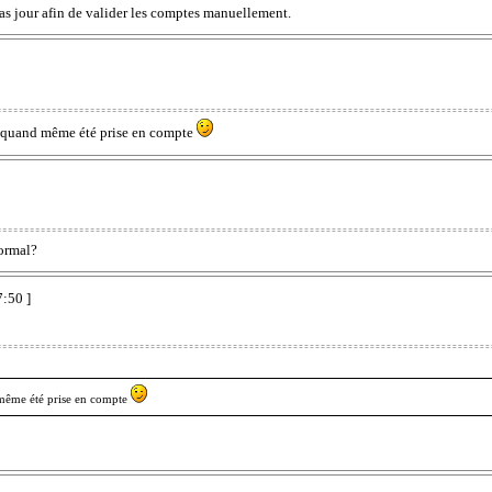
pas jour afin de valider les comptes manuellement.
 a quand même été prise en compte
normal?
7:50 ]
d même été prise en compte