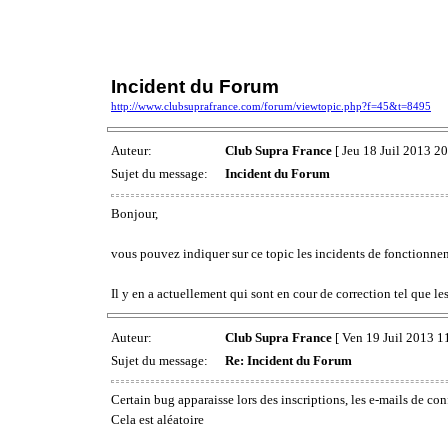
Incident du Forum
http://www.clubsuprafrance.com/forum/viewtopic.php?f=45&t=8495
Auteur:
Club Supra France
[ Jeu 18 Juil 2013 20
Sujet du message:
Incident du Forum
Bonjour,
vous pouvez indiquer sur ce topic les incidents de fonctionne
Il y en a actuellement qui sont en cour de correction tel que l
Auteur:
Club Supra France
[ Ven 19 Juil 2013 1
Sujet du message:
Re: Incident du Forum
Certain bug apparaisse lors des inscriptions, les e-mails de co
Cela est aléatoire