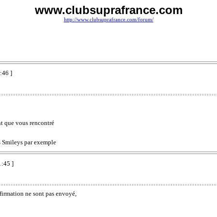
www.clubsuprafrance.com
http://www.clubsuprafrance.com/forum/
:46 ]
nt que vous rencontré
es Smileys par exemple
1:45 ]
nfirmation ne sont pas envoyé,