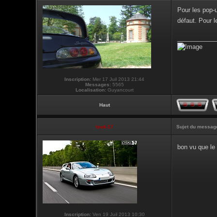
Pour les pop-u
défaut. Pour l
___________
Inscription:
Mer 17 Juil 2013 21:44
Messages:
5565
Localisation:
Guyancourt
Haut
touti-17
Sujet du messag
bon vu que le
Inscription:
Ven 19 Juil 2013 10:30