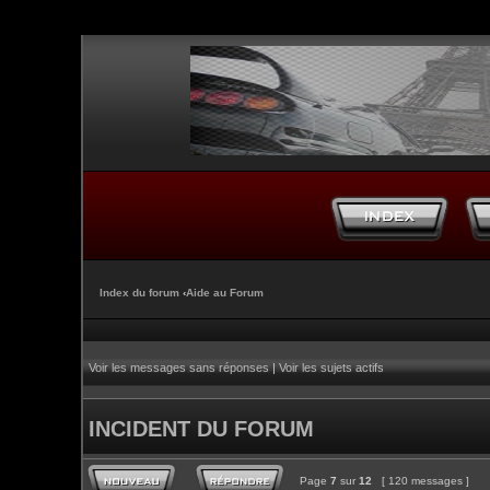
Index du forum
‹
Aide au Forum
Voir les messages sans réponses
|
Voir les sujets actifs
INCIDENT DU FORUM
Page
7
sur
12
[ 120 messages ]