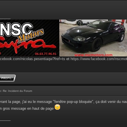
______
acebook.com/nicolas.pesentiaqw?fref=ts
et
https://www.facebook.com/nscmo
e:
Re: Incident du Forum
vrant la page, j'ai eu le message "fenêtre pop-up bloquée", ça doit venir du na
on gros message en haut de page
______