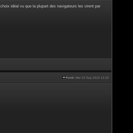
choix idéal vu que la plupart des navigateurs les virent par
Posté:
Mar 10 Sep 2013 12:19