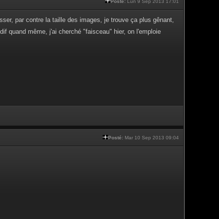
Posté:
Lun 9 Sep 2013 17:01
sser, par contre la taille des images, je trouve ça plus gênant,
dif quand même, j'ai cherché "faisceau" hier, on l'emploie
Posté:
Mar 10 Sep 2013 09:04