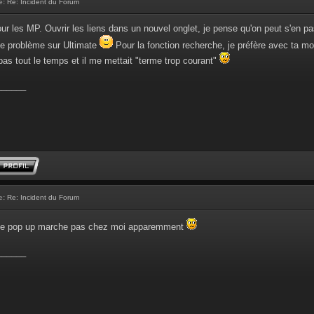
e:
Re: Incident du Forum
pour les MP. Ouvrir les liens dans un nouvel onglet, je pense qu'on peut s'en pa
ce problème sur Ultimate
Pour la fonction recherche, je préfère avec ta mo
s tout le temps et il me mettait "terme trop courant"
______
e:
Re: Incident du Forum
hage pop up marche pas chez moi apparemment
______