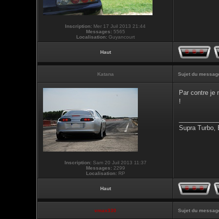
Inscription:
Mer 17 Juil 2013 21:44
Messages:
5565
Localisation:
Guyancourt
Haut
Katana
Sujet du messag
Par contre je 
!
___________
Supra Turbo,
Inscription:
Sam 20 Juil 2013 11:37
Messages:
2299
Localisation:
RP
Haut
vmax330
Sujet du messag