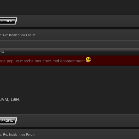
e:
Re: Incident du Forum
it:
chage pop up marche pas chez moi apparemment
______
 BVM, 1994,
e:
Re: Incident du Forum