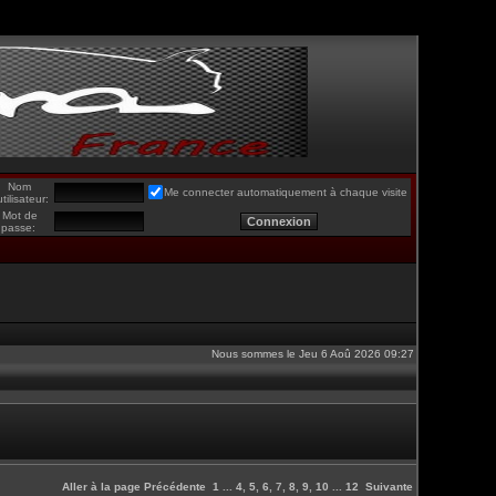
Nom
Me connecter automatiquement à chaque visite
utilisateur:
Mot de
passe:
Nous sommes le Jeu 6 Aoû 2026 09:27
Aller à la page
Précédente
1
...
4
,
5
,
6
,
7
,
8
,
9
,
10
...
12
Suivante