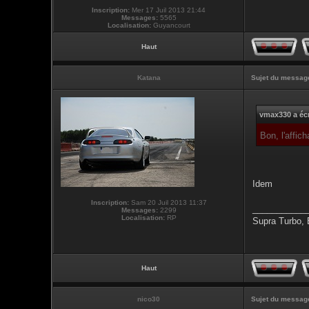
Inscription:
Mer 17 Juil 2013 21:44
Messages:
5565
Localisation:
Guyancourt
Haut
Katana
Sujet du messag
vmax330 a écr
Bon, l'affi
Idem
Inscription:
Sam 20 Juil 2013 11:37
___________
Messages:
2299
Localisation:
RP
Supra Turbo,
Haut
nico30
Sujet du messag