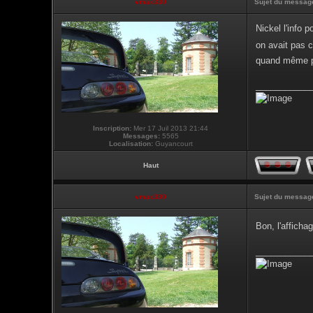
vmax330
Sujet du messag
Nickel l'info 
on avait pas 
quand même pa
___________
Inscription:
Mer 17 Juil 2013 21:44
Messages:
5565
Localisation:
Guyancourt
Haut
vmax330
Sujet du messag
Bon, l'affic
___________