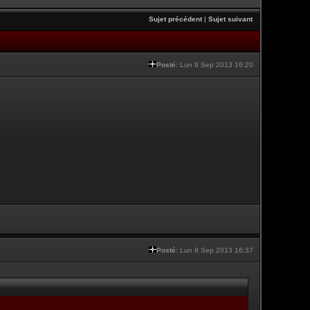
Sujet précédent
|
Sujet suivant
Posté:
Lun 9 Sep 2013 16:20
Posté:
Lun 9 Sep 2013 16:37