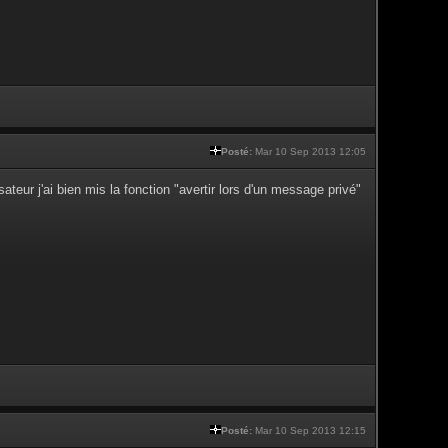
Posté:
Mar 10 Sep 2013 12:05
teur j'ai bien mis la fonction "avertir lors d'un message privé"
Posté:
Mar 10 Sep 2013 12:15