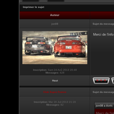
Imprimer le sujet
Auteur
jon08
Sujet du messag
Merci de l'inf
Inscription:
Sam 24 Aoû 2013 20:48
Messages:
428
Haut
Club Supra France
Sujet du messag
Inscription:
Mar 16 Juil 2013 21:16
Messages:
82
jon08 a écrit:
Merci de l'i