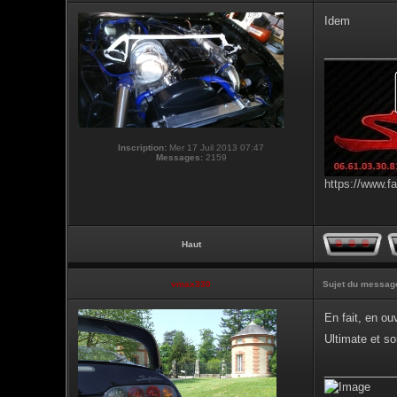
Idem
___________
Inscription:
Mer 17 Juil 2013 07:47
Messages:
2159
https://www.f
Haut
vmax330
Sujet du messag
En fait, en ou
Ultimate et s
___________