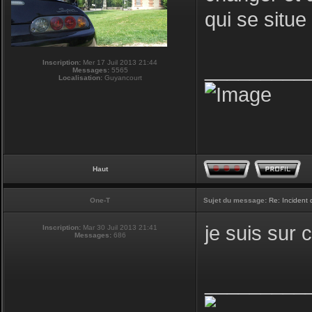
qui se situ
Inscription:
Mer 17 Juil 2013 21:44
_________
Messages:
5565
Localisation:
Guyancourt
Haut
One-T
Sujet du message:
Re: Incident
je suis sur 
Inscription:
Mar 30 Juil 2013 21:41
Messages:
686
_________