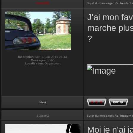
vmax330
Sujet du message:
Re: Incident
J'ai mon fav
marche plus,
?
Inscription:
Mer 17 Juil 2013 21:44
_________
Messages:
5565
Localisation:
Guyancourt
Haut
SupraRZ
Sujet du message:
Re: Incident
Moi je n'ai 