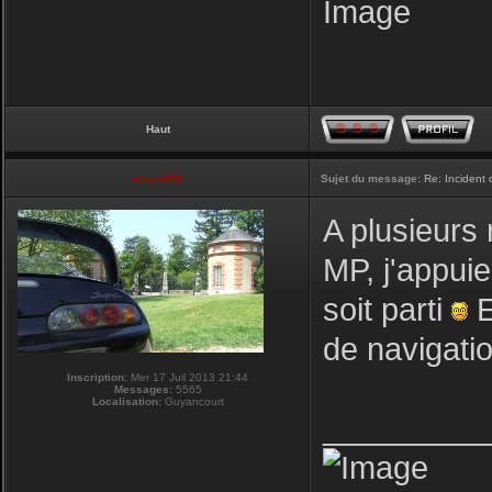
Haut
vmax330
Sujet du message:
Re: Incident
A plusieurs 
MP, j'appuie
soit parti
E
de navigati
Inscription:
Mer 17 Juil 2013 21:44
Messages:
5565
Localisation:
Guyancourt
_________