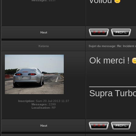
voilou
Messages:
3357
Haut
Katana
Sujet du message:
Re: Incident
Ok merci !
_________
Supra Turb
Inscription:
Sam 20 Juil 2013 11:37
Messages:
2299
Localisation:
RP
Haut