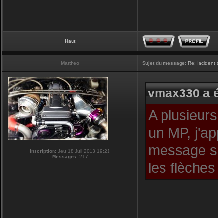
Haut
Mattheo
Sujet du message:
Re: Incident
vmax330 a é
A plusieurs
un MP, j'ap
message so
Inscription:
Jeu 18 Juil 2013 19:21
Messages:
217
les flèches