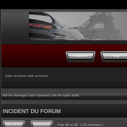
Index du forum
‹
Aide au Forum
Voir les messages sans réponses
|
Voir les sujets actifs
INCIDENT DU FORUM
Page
10
sur
12
[ 120 messages ]