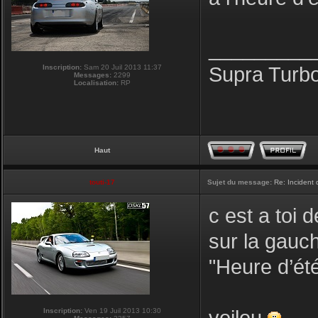
_________
Inscription:
Sam 20 Juil 2013 11:37
Supra Turb
Messages:
2299
Localisation:
RP
Haut
touti-17
Sujet du message:
Re: Incident
c est a toi
sur la gauc
"Heure d’été
Inscription:
Ven 19 Juil 2013 10:30