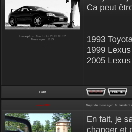
Ca peut être
_________
Inscription:
Mar 8 Oct 2013 00:32
1993 Toyot
Messages:
1115
1999 Lexus
2005 Lexus
Haut
vmax330
Sujet du message:
Re: Incident
En fait, je s
changer et q