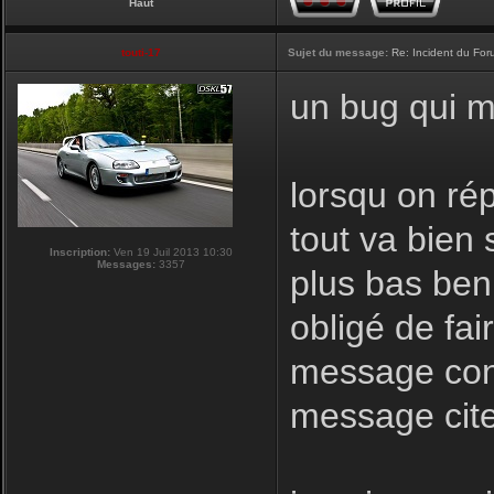
Haut
touti-17
Sujet du message:
Re: Incident du Fo
un bug qui me
lorsqu on ré
tout va bien 
Inscription:
Ven 19 Juil 2013 10:30
Messages:
3357
plus bas ben 
obligé de fair
message conc
message citer