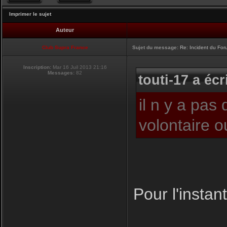
Imprimer le sujet
Auteur
Club Supra France
Sujet du message:
Re: Incident du Fo
Inscription:
Mar 16 Juil 2013 21:16
Messages:
82
touti-17 a écri
il n y a pas
volontaire 
Pour l'instant