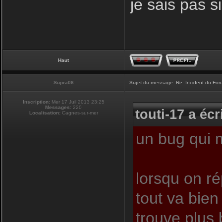
je sais pas s
Haut
Supra06
Sujet du message:
Re: Incident du Fo
Inscription:
Mer 17 Juil 2013 23:25
Messages:
220
touti-17 a écri
Localisation:
Cagnes-sur-mer
un bug qui m
lorsqu on r
tout va bien
trouve plus 