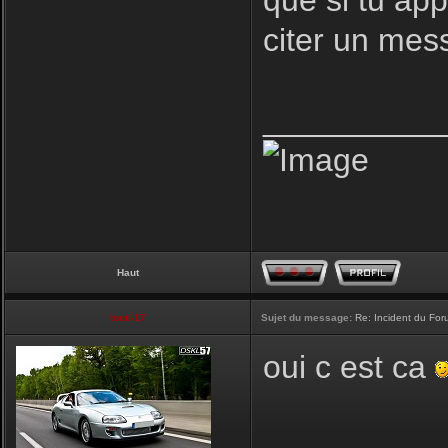
que si tu ap
citer un mes
__________
Haut
touti-17
Sujet du message:
Re: Incident du Fo
oui c est ca