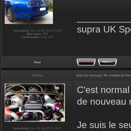
__________
supra UK Sp
Inscription:
Jeu 18 Juil 2013 05:34
Messages:
956
Localisation:
Eure (27)
Haut
Mattheo
Sujet du message:
Re: Incident du Fo
C'est normal 
de nouveau 
Je suis le s
Inscription:
Jeu 18 Juil 2013 19:21