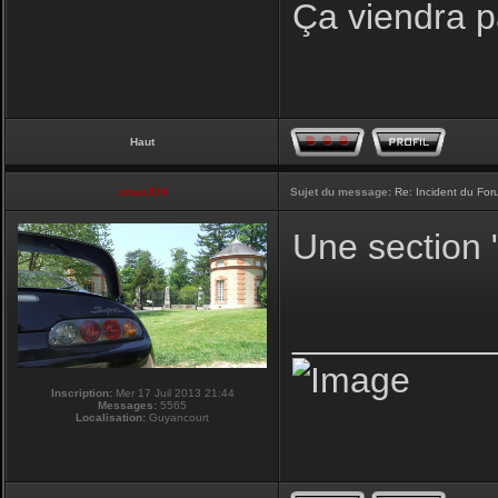
Ça viendra pa
Haut
vmax330
Sujet du message:
Re: Incident du Fo
Une section "
__________
Inscription:
Mer 17 Juil 2013 21:44
Messages:
5565
Localisation:
Guyancourt