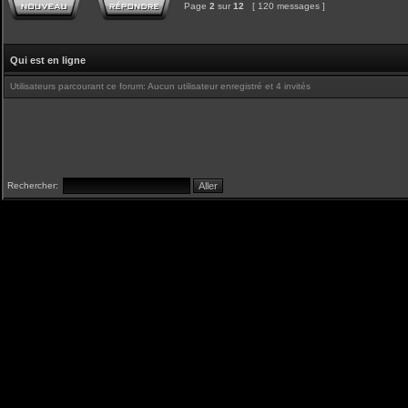
Page
2
sur
12
[ 120 messages ]
Qui est en ligne
Utilisateurs parcourant ce forum: Aucun utilisateur enregistré et 4 invités
Rechercher: