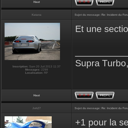
Haut
Katana
Sujet du message:
Re: Incident du Fo
Et une secti
__________
Supra Turbo
Inscription:
Sam 20 Juil 2013 11:37
Messages:
2299
Localisation:
RP
Haut
Joh27
Sujet du message:
Re: Incident du Fo
+1 pour la se