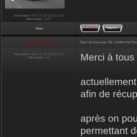
Inscription:
Ven 19 Juil 2013 10:30
Messages:
3357
Haut
Club Supra France
Sujet du message:
Re: Incident du Fo
Merci à tous
Inscription:
Mar 16 Juil 2013 21:16
Messages:
82
actuellement
afin de récu
après on pou
permettant d