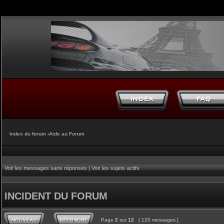
Index du forum
‹
Aide au Forum
Voir les messages sans réponses
|
Voir les sujets actifs
INCIDENT DU FORUM
Page
2
sur
12
[ 120 messages ]