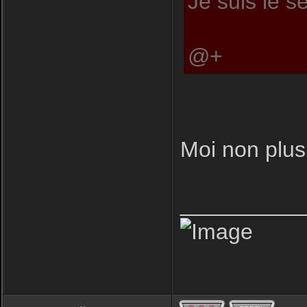
Je suis le s
@+
Moi non plus 
__________