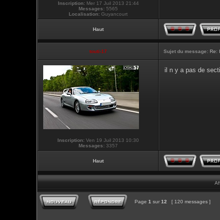
Inscription:
Mer 17 Juil 2013 21:44
Messages:
5565
Localisation:
Guyancourt
Haut
touti-17
Sujet du message:
Re: 
il n y a pas de sec
Inscription:
Ven 19 Juil 2013 10:30
Messages:
3357
Haut
Af
Page
1
sur
12
[ 120 messages ]