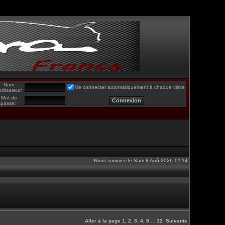
Nom
Me connecter automatiquement à chaque visite
utilisateur:
Mot de
passe:
Nous sommes le Sam 8 Aoû 2026 12:14
Aller à la page
1
,
2
,
3
,
4
,
5
...
12
Suivante