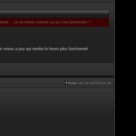
tant... ca va rester comme ça ou c'est provisoire ?
s mises a jour qui rendra le forum plus fonctionnel
Posté:
Ven 19 Juil 2013 21:38