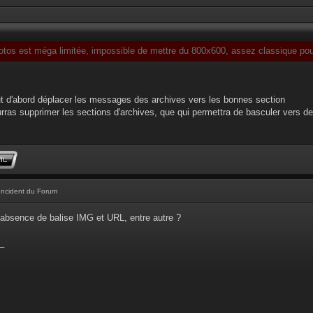
otos est méga limitée, impossible de mettre du 800x600, assez classique pour
faut d'abord déplacer les messages des archives vers les bonnes section
ourras supprimer les sections d'archives, que qui permettra de basculer vers de
Incident du Forum
absence de balise IMG et URL, entre autre ?
_