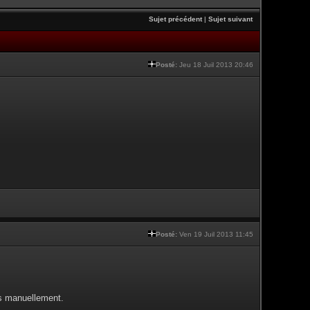
Sujet précédent
|
Sujet suivant
Posté:
Jeu 18 Juil 2013 20:46
Posté:
Ven 19 Juil 2013 11:45
es manuellement.