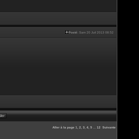
Posté:
Sam 20 Juil 2013 08:52
Aller à la page
1
,
2
,
3
,
4
,
5
...
12
Suivante