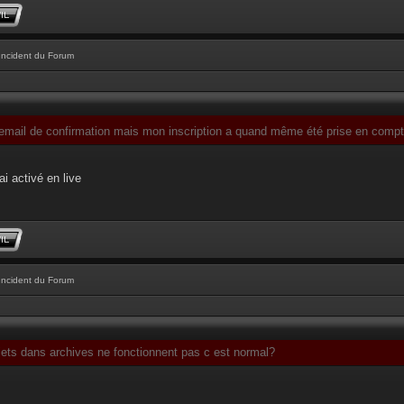
Incident du Forum
l'email de confirmation mais mon inscription a quand même été prise en comp
ai activé en live
Incident du Forum
jets dans archives ne fonctionnent pas c est normal?