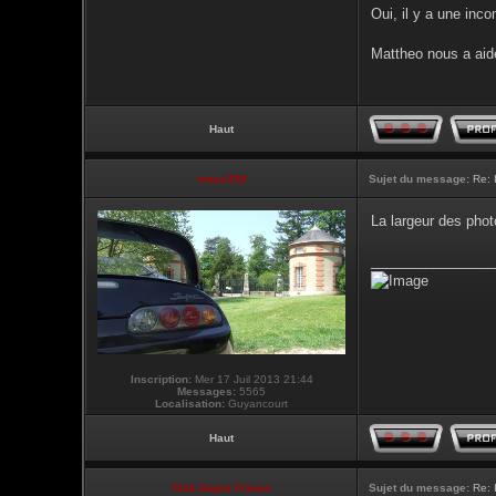
Oui, il y a une inc
Mattheo nous a aide
Haut
vmax330
Sujet du message:
Re: 
La largeur des phot
________________
Inscription:
Mer 17 Juil 2013 21:44
Messages:
5565
Localisation:
Guyancourt
Haut
Club Supra France
Sujet du message:
Re: 