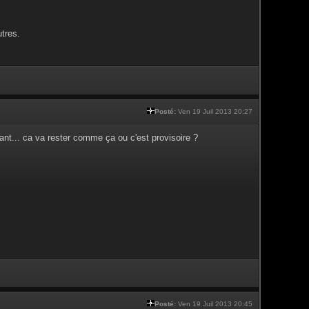
tres.
Posté:
Ven 19 Juil 2013 20:27
nt... ca va rester comme ça ou c'est provisoire ?
Posté:
Ven 19 Juil 2013 20:45