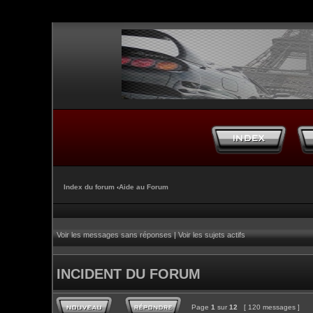
Index du forum
‹
Aide au Forum
Voir les messages sans réponses
|
Voir les sujets actifs
INCIDENT DU FORUM
Page
1
sur
12
[ 120 messages ]