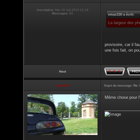
Inscription:
Mar 16 Juil 2013 21:16
Messages:
82
vmax330 a écrit:
La largeur des ph
provisoire, car il 
une fois fait, on p
Haut
vmax330
Sujet du message:
Re: 
Même chose pour l'
________________