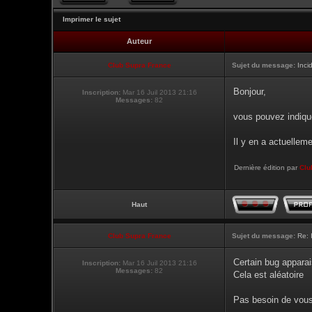
Imprimer le sujet
Auteur
Club Supra France
Sujet du message:
Inci
Bonjour,
Inscription:
Mar 16 Juil 2013 21:16
Messages:
82
vous pouvez indique
Il y en a actuellem
Dernière édition par
Clu
Haut
Club Supra France
Sujet du message:
Re: 
Certain bug apparai
Inscription:
Mar 16 Juil 2013 21:16
Messages:
82
Cela est aléatoire
Pas besoin de vous 