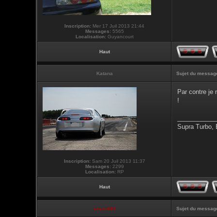
Inscription:
Mer 17 Juil 2013 21:44
Messages:
5565
Localisation:
Guyancourt
Haut
Katana
Sujet du messag
Par contre je 
!
___________
Supra Turbo,
Inscription:
Sam 20 Juil 2013 11:37
Messages:
2299
Localisation:
RP
Haut
vmax330
Sujet du messag