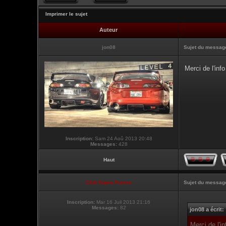
Imprimer le sujet
Auteur
jon08
Sujet du messag
Merci de l'inf
Inscription:
Sam 24 Aoû 2013 20:48
Messages:
428
Haut
Club Supra France
Sujet du messag
Inscription:
Mar 16 Juil 2013 21:16
Messages:
82
jon08 a écrit:
Merci de l'i