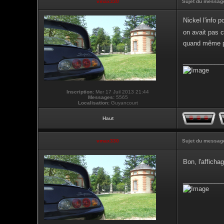
vmax330
Sujet du messag
Nickel l'info 
on avait pas 
quand même pa
___________
Inscription:
Mer 17 Juil 2013 21:44
Messages:
5565
Localisation:
Guyancourt
Haut
vmax330
Sujet du messag
Bon, l'affic
___________