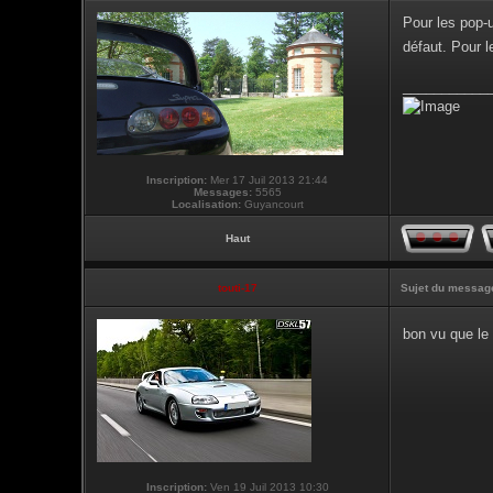
Pour les pop-u
défaut. Pour l
___________
Inscription:
Mer 17 Juil 2013 21:44
Messages:
5565
Localisation:
Guyancourt
Haut
touti-17
Sujet du messag
bon vu que le
Inscription:
Ven 19 Juil 2013 10:30