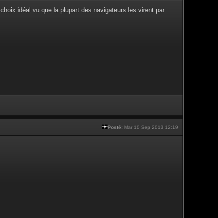
choix idéal vu que la plupart des navigateurs les virent par
Posté:
Mar 10 Sep 2013 12:19