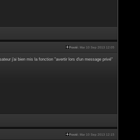
Posté:
Mar 10 Sep 2013 12:05
teur j'ai bien mis la fonction "avertir lors d'un message privé"
Posté:
Mar 10 Sep 2013 12:15