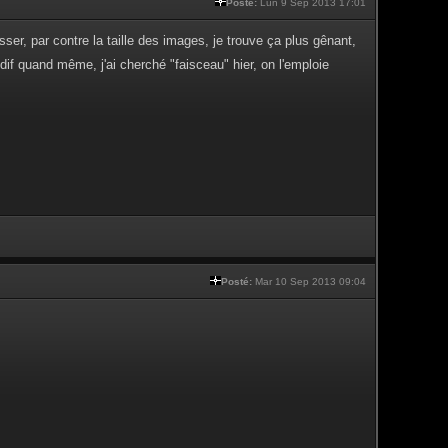
Posté:
Lun 9 Sep 2013 17:01
sser, par contre la taille des images, je trouve ça plus gênant,
dif quand même, j'ai cherché "faisceau" hier, on l'emploie
Posté:
Mar 10 Sep 2013 09:04