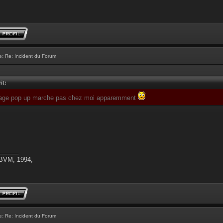
e:
Re: Incident du Forum
it:
chage pop up marche pas chez moi apparemment
______
 BVM, 1994,
e:
Re: Incident du Forum