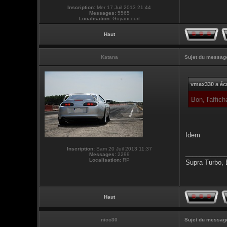
Inscription:
Mer 17 Juil 2013 21:44
Messages:
5565
Localisation:
Guyancourt
Haut
Katana
Sujet du messag
vmax330 a écr
Bon, l'affi
Idem
Inscription:
Sam 20 Juil 2013 11:37
___________
Messages:
2299
Localisation:
RP
Supra Turbo,
Haut
nico30
Sujet du messag