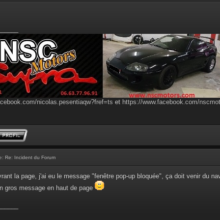
______
acebook.com/nicolas.pesentiaqw?fref=ts
et
https://www.facebook.com/nscmo
e:
Re: Incident du Forum
vrant la page, j'ai eu le message "fenêtre pop-up bloquée", ça doit venir du na
on gros message en haut de page
______