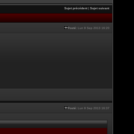
Sujet précédent
|
Sujet suivant
Posté:
Lun 9 Sep 2013 16:20
Posté:
Lun 9 Sep 2013 16:37