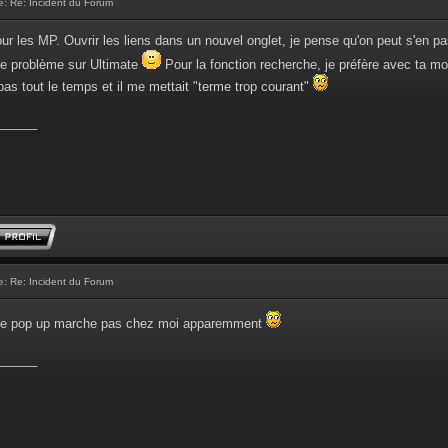
e:
Re: Incident du Forum
pour les MP. Ouvrir les liens dans un nouvel onglet, je pense qu'on peut s'en pa
ce problème sur Ultimate
Pour la fonction recherche, je préfère avec ta mo
s tout le temps et il me mettait "terme trop courant"
______
e:
Re: Incident du Forum
hage pop up marche pas chez moi apparemment
______