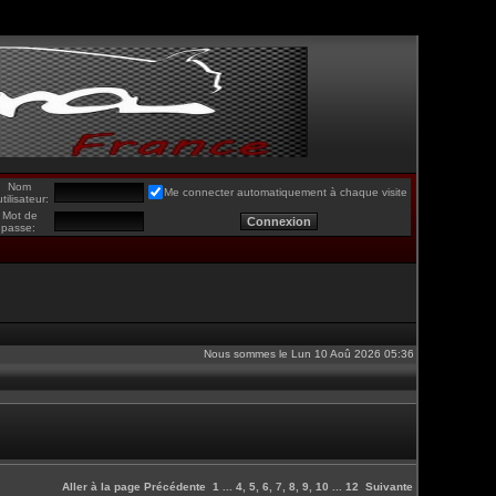
Nom
Me connecter automatiquement à chaque visite
utilisateur:
Mot de
passe:
Nous sommes le Lun 10 Aoû 2026 05:36
Aller à la page
Précédente
1
...
4
,
5
,
6
,
7
,
8
,
9
,
10
...
12
Suivante