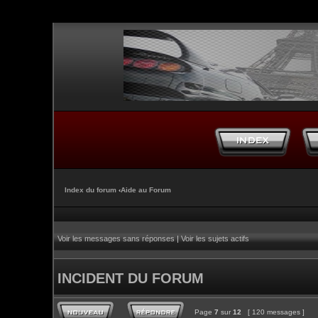
Index du forum
‹
Aide au Forum
Voir les messages sans réponses
|
Voir les sujets actifs
INCIDENT DU FORUM
Page
7
sur
12
[ 120 messages ]