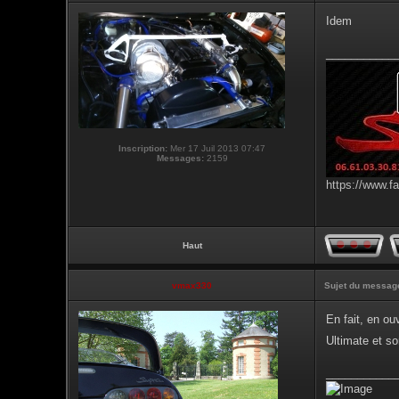
Idem
___________
Inscription:
Mer 17 Juil 2013 07:47
Messages:
2159
https://www.f
Haut
vmax330
Sujet du messag
En fait, en ou
Ultimate et s
___________