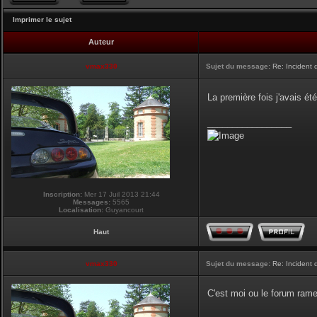
Imprimer le sujet
Auteur
vmax330
Sujet du message:
Re: Incident
La première fois j'avais été
_________________
Inscription:
Mer 17 Juil 2013 21:44
Messages:
5565
Localisation:
Guyancourt
Haut
vmax330
Sujet du message:
Re: Incident
C'est moi ou le forum ram