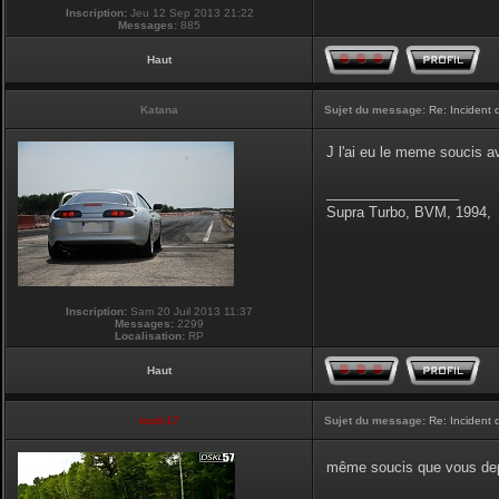
Inscription:
Jeu 12 Sep 2013 21:22
Messages:
885
Haut
Katana
Sujet du message:
Re: Incident
J l'ai eu le meme soucis 
_________________
Supra Turbo, BVM, 1994,
Inscription:
Sam 20 Juil 2013 11:37
Messages:
2299
Localisation:
RP
Haut
touti-17
Sujet du message:
Re: Incident
même soucis que vous depu