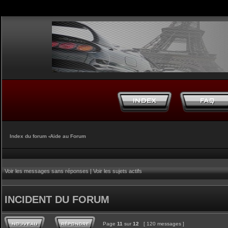
Index du forum
‹
Aide au Forum
Voir les messages sans réponses
|
Voir les sujets actifs
INCIDENT DU FORUM
Page
11
sur
12
[ 120 messages ]