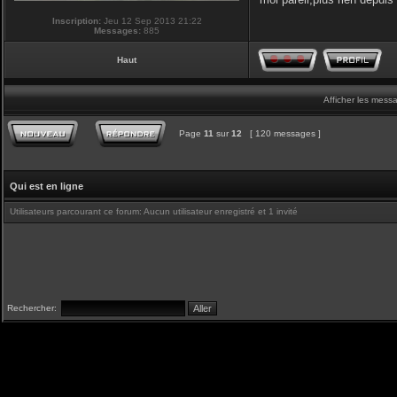
Inscription:
Jeu 12 Sep 2013 21:22
Messages:
885
Haut
Afficher les mess
Page
11
sur
12
[ 120 messages ]
Qui est en ligne
Utilisateurs parcourant ce forum: Aucun utilisateur enregistré et 1 invité
Rechercher: