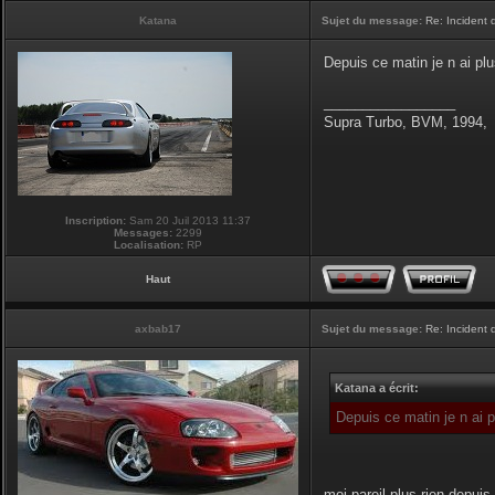
Katana
Sujet du message:
Re: Incident
Depuis ce matin je n ai pl
_________________
Supra Turbo, BVM, 1994,
Inscription:
Sam 20 Juil 2013 11:37
Messages:
2299
Localisation:
RP
Haut
axbab17
Sujet du message:
Re: Incident
Katana a écrit:
Depuis ce matin je n ai 
moi pareil,plus rien depuis