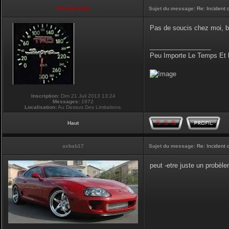
NikoLifeStyle
Sujet du message:
Re: Incident
Pas de soucis chez moi, b
_________________
Peu Importe Le Temps Et 
Inscription:
Dim 21 Juil 2013 13:24
Messages:
1972
Localisation:
Au Dessus Des Limitations.
Haut
axbab17
Sujet du message:
Re: Incident
peut -etre juste un probèlem