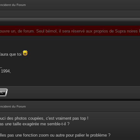
Incident du Forum
n ouvre un, de forum. Seul bémol, il sera réservé aux proprios de Supra noire
'aura que toi
_
 1994,
Incident du Forum
ouci des photos coupées, c'est vraiment pas top !
as une taille exagérée me semble-t-il ?
 elles pas une fonction zoom ou autre pour palier le problème ?