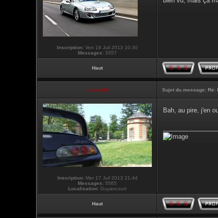
bien vu, mais ça m
Inscription:
Ven 19 Juil 2013 10:30
Messages:
3357
Haut
vmax330
Sujet du message:
Re: 
Bah, au pire, j'en 
________________
Inscription:
Mer 17 Juil 2013 21:44
Messages:
5565
Localisation:
Guyancourt
Haut