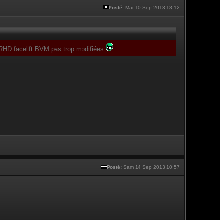
Posté:
Mar 10 Sep 2013 18:12
s RHD facelift BVM pas trop modifiées
Posté:
Sam 14 Sep 2013 10:57