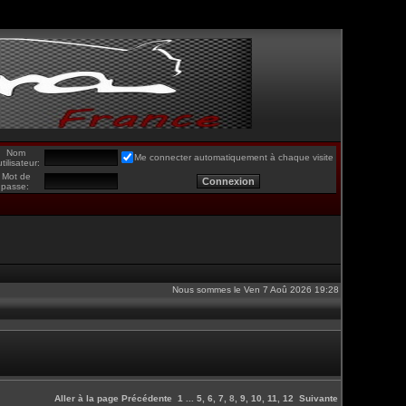
Nom
Me connecter automatiquement à chaque visite
utilisateur:
Mot de
passe:
Nous sommes le Ven 7 Aoû 2026 19:28
Aller à la page
Précédente
1
...
5
,
6
,
7
,
8
,
9
,
10
,
11
,
12
Suivante