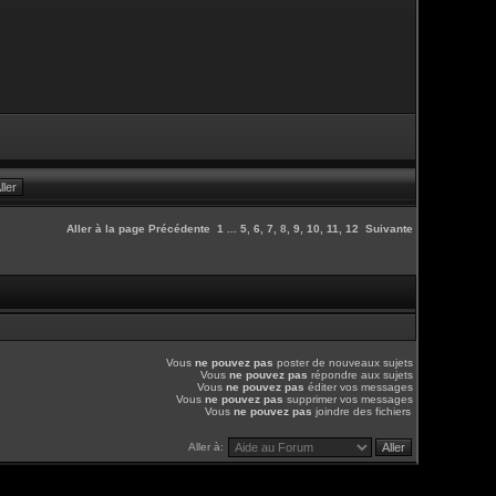
Aller à la page
Précédente
1
...
5
,
6
,
7
,
8
,
9
,
10
,
11
,
12
Suivante
Vous
ne pouvez pas
poster de nouveaux sujets
Vous
ne pouvez pas
répondre aux sujets
Vous
ne pouvez pas
éditer vos messages
Vous
ne pouvez pas
supprimer vos messages
Vous
ne pouvez pas
joindre des fichiers
Aller à: