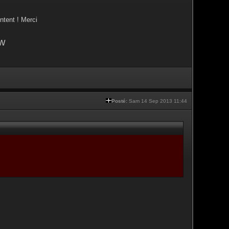
ntent ! Merci
w
Posté:
Sam 14 Sep 2013 11:44