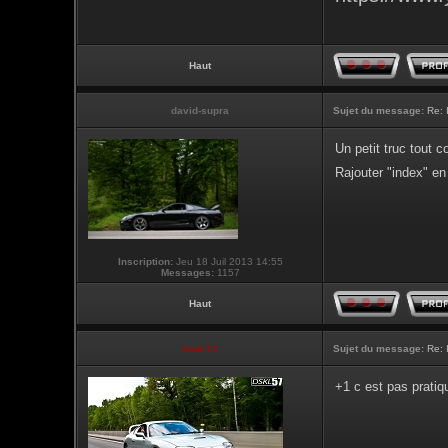
Haut
david-supra
Sujet du message:
Re: 
Un petit truc tout 
Rajouter "index" en 
Inscription:
Jeu 18 Juil 2013 14:55
Messages:
1157
Haut
touti-17
Sujet du message:
Re: 
+1 c est pas pratiq