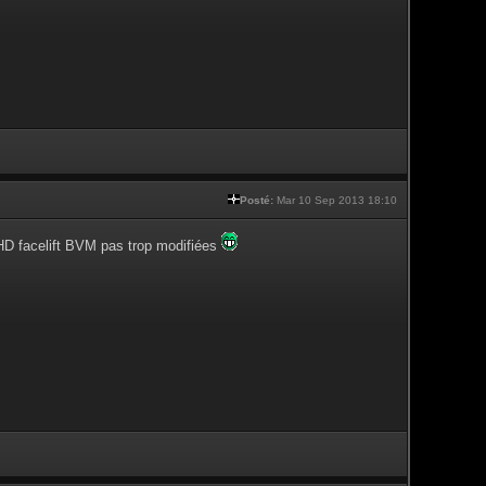
Posté:
Mar 10 Sep 2013 18:10
RHD facelift BVM pas trop modifiées