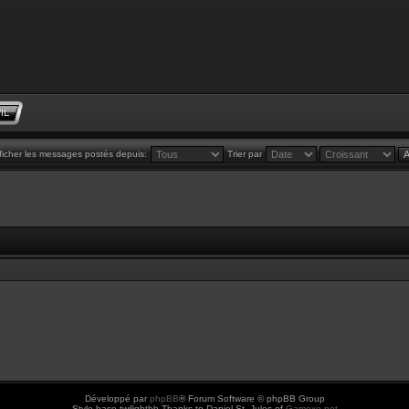
ficher les messages postés depuis:
Trier par
Développé par
phpBB
® Forum Software © phpBB Group
Style base twilightbb Thanks to Daniel St. Jules of
Gamexe.net