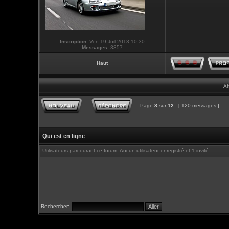
Inscription:
Ven 19 Juil 2013 10:30
Messages:
3357
Haut
Af
Page
8
sur
12
[ 120 messages ]
Qui est en ligne
Utilisateurs parcourant ce forum: Aucun utilisateur enregistré et 1 invité
Rechercher: