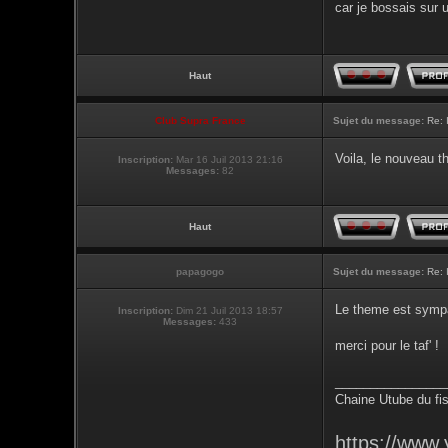
car je bossais sur 
Haut
Club Supra France
Sujet du message:
Re: 
Voila, le nouveau t
Inscription:
Mar 16 Juil 2013 21:16
Messages:
82
Haut
papagogo
Sujet du message:
Re: 
Le theme est sympa
Inscription:
Dim 21 Juil 2013 18:57
Messages:
433
merci pour le taf' !
________________
Chaine Utube du fis
https://www