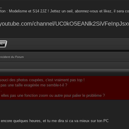
_
ton : Modelisme et S14 2JZ ! Jettez un oeil, abonnez-vous et likez, il sera co
.youtube.com/channel/UC0kO5EANlk2SiVFeInpJsx
Incident du Forum
 souci des photos coupées, c'est vraiment pas top !
 pas une taille exagérée me semble-t-il ?
 .
nt elles pas une fonction zoom ou autre pour palier le problème ?
nté encore quelques heures, et tu me dira si ca va mieux sur ton PC