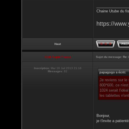
________________
Chaine Utube du fis
https://www
Haut
Club Supra France
Sujet du message:
Re: 
Inscription:
Mar 16 Juil 2013 21:16
Messages:
82
papagogo a écrit:
Je reviens sur le
800*600, ce n'est
1024 serait l'idéal
les tablettes n'o
Bonjour,
je t'invite a patie