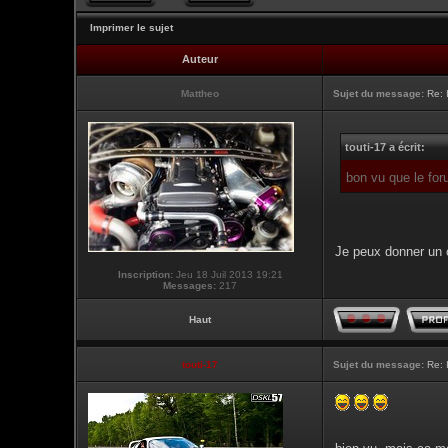
Imprimer le sujet
Auteur
Mattheo
Sujet du message:
Re: 
touti-17 a écrit:
bon vu que le for
Je peux donner un c
Inscription:
Jeu 18 Juil 2013 19:21
Messages:
217
Haut
touti-17
Sujet du message:
Re: 