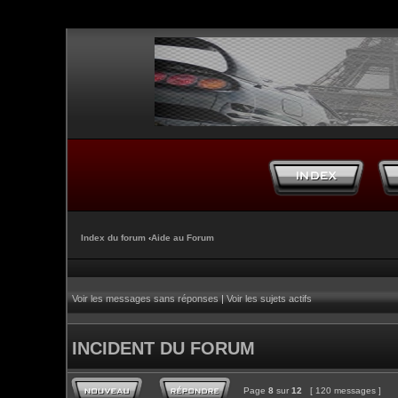
Index du forum
‹
Aide au Forum
Voir les messages sans réponses
|
Voir les sujets actifs
INCIDENT DU FORUM
Page
8
sur
12
[ 120 messages ]