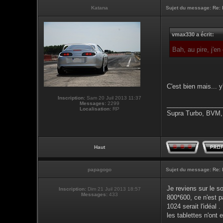
Katana
Sujet du message:
Re: 
vmax330 a écrit:
Bah, au pire, j'e
C'est bien mais... y
Inscription:
Sam 20 Juil 2013 11:37
Messages:
2299
________________
Localisation:
RP
Supra Turbo, BVM,
Haut
papagogo
Sujet du message:
Re: 
Je reviens sur le s
Inscription:
Dim 21 Juil 2013 18:57
Messages:
433
800*600, ce n'est p
1024 serait l'idéal .
les tablettes n'ont