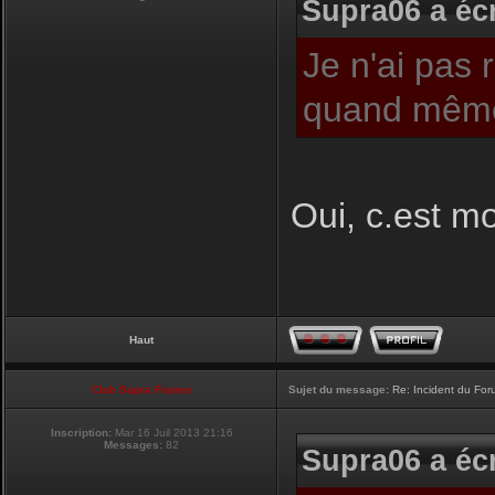
Supra06 a écr
Je n'ai pas 
quand même
Oui, c.est moi
Haut
Club Supra France
Sujet du message:
Re: Incident du Fo
Inscription:
Mar 16 Juil 2013 21:16
Messages:
82
Supra06 a écr