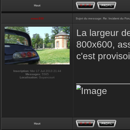
Haut
vmax330
Sujet du message:
Re: Incident du Fo
La largeur d
800x600, ass
c'est proviso
Inscription:
Mer 17 Juil 2013 21:44
Messages:
5565
__________
Localisation:
Guyancourt
Haut