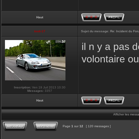
Haut
touti-17
Sujet du message:
Re: Incident du Fo
il n y a pas
volontaire o
Inscription:
Ven 19 Juil 2013 10:30
Messages:
3357
Haut
Afficher les mess
Page
1
sur
12
[ 120 messages ]