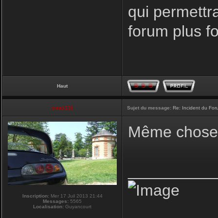
qui permettr
forum plus f
Haut
vmax330
Sujet du message:
Re: Incident du Fo
Même chose p
__________
Inscription:
Mer 17 Juil 2013 21:44
Messages:
5565
Localisation:
Guyancourt