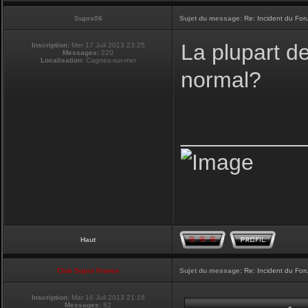
Supra06
Sujet du message:
Re: Incident du Fo
La plupart d
Inscription:
Mer 17 Juil 2013 23:25
Messages:
220
Localisation:
Cagnes-sur-mer
normal?
__________
Haut
Club Supra France
Sujet du message:
Re: Incident du Fo
Inscription:
Mar 16 Juil 2013 21:16
Messages:
82