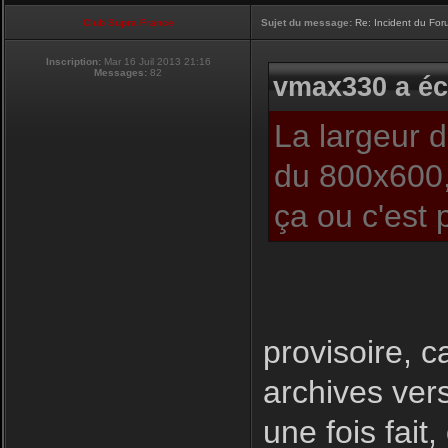
Club Supra France
Sujet du message:
Re: Incident du Fo
Inscription:
Mar 16 Juil 2013 21:16
Messages:
82
vmax330 a écr
La largeur 
du 800x600,
ça ou c'est 
provisoire, c
archives ver
une fois fait