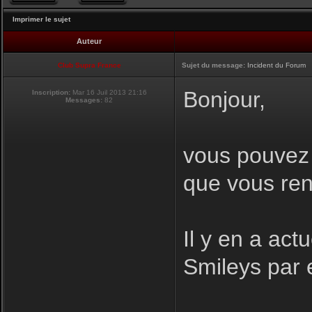
Imprimer le sujet
Auteur
Club Supra France
Sujet du message:
Incident du Forum
Bonjour,
Inscription:
Mar 16 Juil 2013 21:16
Messages:
82
vous pouvez i
que vous ren
Il y en a act
Smileys par