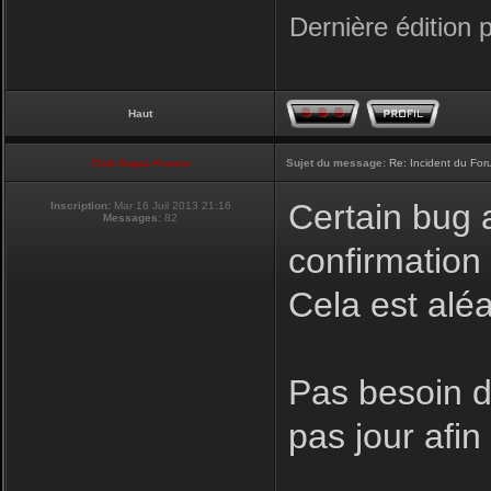
Dernière édition 
Haut
Club Supra France
Sujet du message:
Re: Incident du Fo
Certain bug a
Inscription:
Mar 16 Juil 2013 21:16
Messages:
82
confirmation
Cela est aléa
Pas besoin de
pas jour afi