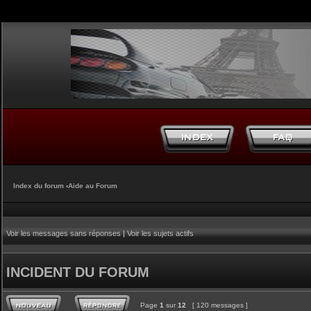
Index du forum
‹
Aide au Forum
Voir les messages sans réponses
|
Voir les sujets actifs
INCIDENT DU FORUM
Page
1
sur
12
[ 120 messages ]